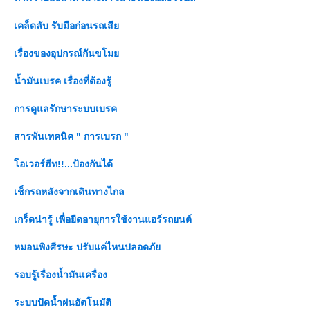
เคล็ดลับ รับมือก่อนรถเสี
เรื่องของอุปกรณ์กันขโม
น้ำมันเบรค เรื่องที่ต้องรู้
การดูแลรักษาระบบเบรค
สารพันเทคนิค " การเบรก "
อเวอร์ฮีท!!...ป้องกันได้
เช็กรถหลังจากเดินทางไกล
เกร็ดน่ารู้ เพื่อยืดอายุการใช้งานแอร์รถยนต์
หมอนพิงศีรษะ ปรับแค่ไหนปลอดภั
รอบรู้เรื่องน้ำมันเครื่อง
ระบบปัดน้ำฝนอัตโนมัติ