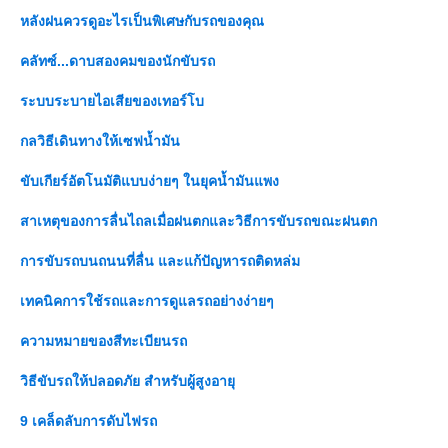
หลังฝนควรดูอะไรเป็นพิเศษกับรถของคุณ
คลัทซ์...ดาบสองคมของนักขับรถ
ระบบระบายไอเสียของเทอร์โบ
กลวิธีเดินทางให้เซฟน้ำมัน
ขับเกียร์อัตโนมัติแบบง่ายๆ ในยุคน้ำมันแพง
สาเหตุของการลื่นไถลเมื่อฝนตกและวิธีการขับรถขณะฝนตก
การขับรถบนถนนที่ลื่น และแก้ปัญหารถติดหล่ม
เทคนิคการใช้รถและการดูแลรถอย่างง่ายๆ
ความหมายของสีทะเบียนรถ
วิธีขับรถให้ปลอดภัย สำหรับผู้สูงอายุ
9 เคล็ดลับการดับไฟรถ