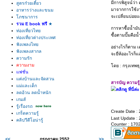
มีการพิสูจน์ว
สูตรก๋วยเตี๋ยว
มาจากการใช้งา
อาหารว่างและขนม
จะเปลี่ยนบ่อยแ
ภชนาการ
รวม E book ฟรี
★
การหาซื้อน้ำมั
ท่องเที่ยวไท
ซื้อตามปั๊มคือน้
ท่องเที่ยวต่างประเทศ
ฟังเพลงไท
อย่างไรก็ตาม 
ฟังเพลงสากล
จะยี่ห้ออะไรก็
ความรัก
ความงาม
ดย : กรุงเทพธุ
ฟชั่น
ต่งบ้านและจัดสวน
สารบัญ ความรู้เ
ม่และเด็ก
คลิกดู ที่นี่ค่ะ
ลดอ้วน ลดน้ำหนัก
เกมส์
รู้เรื่องรถ
Create Date :
เกร็ดความรู้
Last Update :
คลิปวีดีโอน่ารู้
Counter : 170
<<
กรกฏาคม 2552
>>