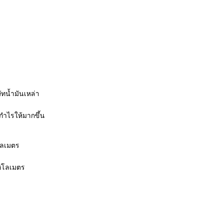
ัทน้ำมันเหล่า
กำไรให้มากขึ้น
ิโลเมตร
นกิโลเมตร