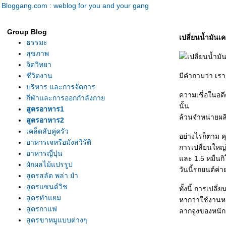
Bloggang.com : weblog for you and your gang
Group Blog
เปลี่ยนน้ำมันเคร
ธรรมะ
สุขภาพ
จิตวิทยา
ชีวิตงาน
มีคำถามว่า เรา
บริหาร และการจัดการ
ความเชื่อในอดีต
กีฬาและการออกกำลังกา
นั้น
สูตรอาหาร1
ล้วนจำหน่ายผลิ
สูตรอาหาร2
เคล็ดลับคู่ครัว
อย่างไรก็ตาม ค
อาหารเจหรือมังสวิรัติ
การเปลี่ยนใหญ่
อาหารญี่ปุ่น
ละ 1.5 หมื่นก
ผักผลไม้แปรรูป
วันนี้รถยนต์ค่
สูตรสลัด พล่า ยำ
สูตรแซนด์วิช
ทั้งนี้ การเปลี
สูตรทำแยม
หากว่าใช้งานหน
สูตรกาแฟ
ลากจูงของหนักห
สูตรขาหมูแบบต่างๆ