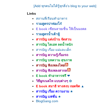
[Add ทุกคนไม่ได้รู้ทุกสิ่ง's blog to your web]
Links
สถานที่เรียนทำอาหาร
รวมสูตรปาท่องโก๋
E book เขียนลายเซ็น ให้เป็นมงคล
รวมสูตรน้ำเต้าหู้
สารบัญ แต่งบ้าน จัดสวน
สารบัญ ไดเอท ลดน้ำหนัก
สารบัญ เรื่อง แม่และเด็ก
สารบัญ ความรู้เรื่องรถ
สารบัญ บทความ สุขภาพ
สารบัญ ฟังเพลงไท
สารบัญ ฟังเพลงสากล
E book ทำอาหารฟรี
❤
วิธีผูกเนคไท แบบต่างๆ
✿
E book สมาธิ ทางสงบ ถอดจิต
▲
สารบัญ เรื่อง ความงาม
★
สารบัญ แฟชั่น
★
BlogGang.com