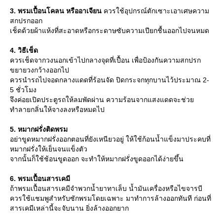
3. พรมเปื้อนโคลน หรืออาเจียน
ควรใช้อุปกรณ์ตักเซาะเอาเศษความ
สกปรกออก
เช็ดด้วยผ้าแห้งที่สะอาดหรือกระดาษซับความเปียกชื้นออกไปจนหมด
4. วิธีเช็ด
ควรเช็ดจากวงนอกเข้าไปกลางจุดที่เปื้อน เพื่อป้องกันความสกปรก
ขยายวงกว้างออกไป
ควรนำรถไปจอดกลางแดดที่ร้อนจัด ปิดกระจกทุกบานไว้ประมาณ 2-
5 ชั่วโมง
จึงค่อยเปิดประตูรถให้ลมพัดผ่าน ความร้อนจากแสงแดดจะช่ว
ทำลายกลิ่นให้จางลงหรือหมดไป
5. หมากฝรั่งติดพรม
อย่าขูดหมากฝรั่งออกตอนที่ยังเหนียวอยู่ ให้ใช้ก้อนน้ำแข็งมาประคบที่
หมากฝรั่งให้เย็นจนแข็งตัว
จากนั้นก็ใช้ช้อนขูดออก จะทำให้หมากฝรั่งขูดออกได้ง่ายขึ้น
6. พรมเปื้อนสารเคมี
ถ้าพรมเปื้อนสารเคมีจำพวกน้ำยาทาเล็บ น้ำมันเครื่องหรือไขจารบี
ควรใช้แชมพูสำหรับซักพรมโดยเฉพาะ มาทำการล้างออกทันที ก่อนที่
สารเคมีเหล่านี้จะจับนาน ยิ่งล้างออกยาก