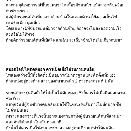
หากสมมุติเหตุการณ์ขึ้นจะพบว่าไฟเลี้ยวด้านหน้า แม้จะกะพริบพร้อม
กันซ้าย-ขวา
ต่ผู้ขับรถยนต์คันที่มาจากด้านข้างในแต่ละด้าน ก็ยังอาจเห็นไฟ
กะพริบเพียงมุมเดียว
ดยเฉพาะผู้ที่ขับรถยนต์มาจากด้านซ้าย ก็อาจจะไม่ชะลอความเร็ว
ลงหรือไม่ให้ทาง
ด้วยคิดว่ารถยนต์คันที่เปิดไฟฉุกเฉิน จะเลี้ยวซ้ายโดยไม่เกี่ยวกับเขา
สปอตไลท์/ไฟตัดหมอก ควรเปิดเมื่อไม่รบกวนคนอื่น
ไฟส่องสว่างนี้มีทั้งติดตั้งเป็นอุปกรณ์มาตรฐานและติดตั้งเพิ่มเอง
ตำแหน่งอยู่ตรงด้านล่างของกันชนหน้า 2 ดวงต่อรถยนต์ 1 คัน
รถยนต์บางรุ่นติดตั้งให้ใช้เป็นไฟตัดหมอก ซึ่งก็ควรใช้เมื่อมีหมอกตาม
ชื่อเรียก
ต่ทุกวันนี้ผู้ขับขี่บางคนกลับเปิดใช้ในขณะที่เส้นทางไม่มืดมาก ซึ่ง
ไม่จำเป็นเล
เพราะแสงสว่างที่แรงนั้นอาจแยงสายตาทั้งผู้ขับรถยนต์คันที่สวนมา
ละคันที่นำหน้าในเส้นทางปกติ
ดังนั้นไม่ควรเปิดใช้งาน เพราะสว่างอยู่คนเดียวแต่ทำให้คนอื่น