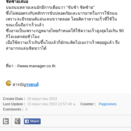
ชิดซ้ายเสมอ
บนถนนหลายเลนมักมีการเตือนวา "ขับช้า ชิดซ้าย"
ซึ่งไม่ค่อยตรงกับหลักการขับปลอดภัยและมารยาทในการใช้ถนน
เพราะจะมีรถยนต์แล่นเลนขวาตลอด โดยคิดว่าความเร็วที่ใช้ใน
ขณะนั้นถือว่าเร็วแล้ว
ซึ่งอาจเป็นเพราะกฎหมายไทยกำหนดให้ใช้ความเร็วสูงสุดไม่เกิน 90
กิโลเมตรต่อชั่วโมง
เมื่อใช้ความเร็วเกินขึ้นไปแล้วก็มักจะคิดไปเองว่าเร็วพออยู่แล้ว จึง
สามารถแล่นชิดขวาได้
ที่มา : //www.manager.co.th
สารบัญ
รถยนต์
Create Date :
15 พฤษภาคม 2553
Last Update :
15 พฤษภาคม 2553 13:57:46 น.
Counter :
Pageviews.
Comments :
0