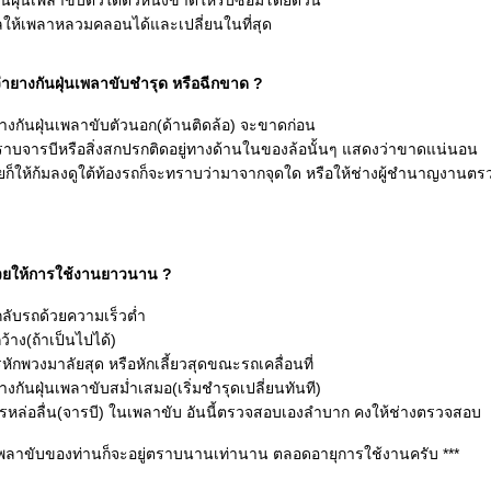
งกันฝุ่นเพลาขับตัวใดตัวหนึ่งขาดให้รีบซ่อมโดยด่วน
ผลให้เพลาหลวมคลอนได้และเปลี่ยนในที่สุด
รว่ายางกันฝุ่นเพลาขับชำรุด หรือฉีกขาด ?
างกันฝุ่นเพลาขับตัวนอก(ด้านติดล้อ) จะขาดก่อน
คราบจารบีหรือสิ่งสกปรกติดอยู่ทางด้านในของล้อนั้นๆ แสดงว่าขาดแน่นอน
ยก็ให้ก้มลงดูใต้ท้องรถก็จะทราบว่ามาจากจุดใด หรือให้ช่างผู้ชำนาญงานตรว
ช่วยให้การใช้งานยาวนาน ?
อกลับรถด้วยความเร็วต่ำ
กว้าง(ถ้าเป็นไปได้)
รหักพวงมาลัยสุด หรือหักเลี้ยวสุดขณะรถเคลื่อนที่
กันฝุ่นเพลาขับสม่ำเสมอ(เริ่มชำรุดเปลี่ยนทันที)
หล่อลื่น(จารบี) ในเพลาขับ อันนี้ตรวจสอบเองลำบาก คงให้ช่างตรวจสอบ
ี้ เพลาขับของท่านก็จะอยู่ตราบนานเท่านาน ตลอดอายุการใช้งานครับ ***