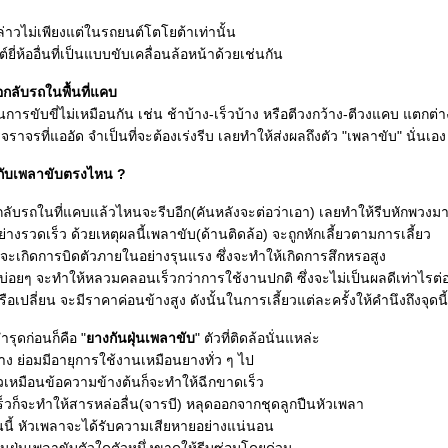
กล่าวไม่เพียงแต่ในรถยนต์โตโยต้าเท่านั้น
ี่ห้ออื่นที่เป็นแบบขับเคลื่อนล้อหน้าด้วยเช่นกัน
กลับรถในพื้นที่แคบ
่านการขับขี่ไม่เหมือนกัน เช่น ช้าบ้าง-เร็วบ้าง หรือตีวงกว้าง-ตีวงแคบ แตกต่
จรที่แออัด จำเป็นที่จะต้องเร่งรีบ เลยทำให้ส่งผลถึงตัว "เพลาขับ" นั่นเอง
่ยวกับเพลาขับตรงไหน ?
ือกลับรถในที่แคบแล้วไหนจะรีบอีก(คันหลังจะต่อว่าเอา) เลยทำให้รีบหักพวงม
ย่างรวดเร็ว ด้วยเหตุผลนี้เพลาขับ(ด้านติดล้อ) จะถูกหักเลี้ยวตามการเลี้ยว
ลาจะเกิดการบิดตัวภายในอย่างรุนแรง ซึ่งจะทำให้เกิดการสึกหรอสูง
้บ่อยๆ จะทำให้หลวมคลอนเร็วกว่าการใช้งานปกติ ซึ่งจะไม่เป็นผลดีเท่าไรต่
อเปลี่ยน จะมีราคาค่อนข้างสูง ดังนั้นในการเลี้ยวแต่ละครั้งให้คำนึงถึงจุดน
ชำรุดก่อนก็คือ "
างกันฝุ่นเพลาขับ
" ตัวที่ติดล้อนั่นแหล่ะ
าง ย่อมมีอายุการใช้งานเหมือนยางทั่ว ๆ ไป
ยวเหมือนข้อความข้างต้นก็จะทำให้ฉีกขาดเร็ว
็วก็จะทำให้สารหล่อลื่น(จารบี) หลุดออกจากชุดลูกปืนหัวเพลา
นนี้ หัวเพลาจะได้รับความเสียหายอย่างแน่นอน