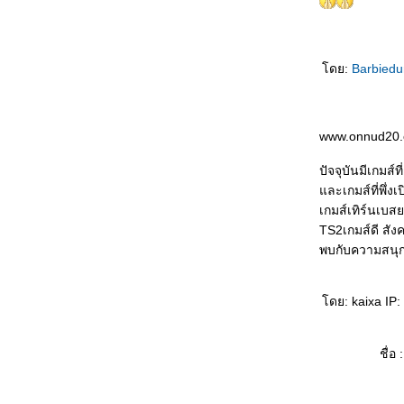
คราบน้ำตาและถุงลมนิรภั
เครื่องเสียงดี ไม่มีภั
ขับรถลุยลำธาร
ดย:
Barbied
ขวนเสื้อผ้าในรถ
เรื่องของกุญแจรถยนต์
การปะยางรถ
www.onnud20.c
น้ำเข้าห้องโดยสารของรถ
ซ่อมห้าง ซ่อมช้า
ปัจจุบันมีเกมส์ท
ความสำคัญของกันชน
ละเกมส์ที่พึ่งเ
ขับรถในเมืองใหญ่
เกมส์เทิร์นเบสย
รถใหม่ ต้องใช้อย่างไร?
TS2เกมส์ดี สังค
พวงมาลัยสั่นและมีเสียง
พบกับความสนุก
พื้นที่บอด (ของรถยนต์)
อยากให้รถหอม
ขับหน้าฝน หลีกเลี่ยงอันตรา
ดย: kaixa IP:
ขั้วหลอด
เปลี่ยนพฤติกรรมเพื่อประหยัด
ชื่อ :
ศูนย์ล้อกับการขับขี่
อายุการใช้งาน น้ำมันหล่อลื่น
รถหมุนฟาดด้านข้าง