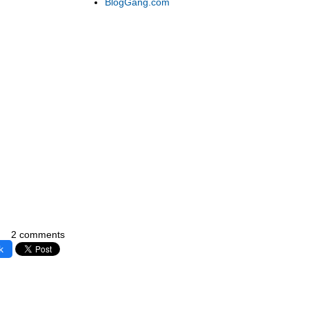
BlogGang.com
2 comments
k