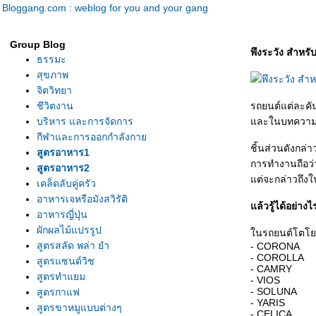
Bloggang.com : weblog for you and your gang
Group Blog
พึงระวัง สำหรับ
ธรรมะ
สุขภาพ
จิตวิทยา
ชีวิตงาน
รถยนต์แต่ละค
บริหาร และการจัดการ
ละในบทความที่จ
กีฬาและการออกกำลังกา
ชิ้นส่วนดังกล่
สูตรอาหาร1
การทำงานถือว่
สูตรอาหาร2
ต่จะกล่าวถึงใน
เคล็ดลับคู่ครัว
อาหารเจหรือมังสวิรัติ
ล้วรู้ได้อย่างไ
อาหารญี่ปุ่น
ผักผลไม้แปรรูป
นรถยนต์โตโยต้า
สูตรสลัด พล่า ยำ
- CORONA
- COROLLA
สูตรแซนด์วิช
- CAMRY
สูตรทำแยม
- VIOS
- SOLUNA
สูตรกาแฟ
- YARIS
สูตรขาหมูแบบต่างๆ
- CELICA