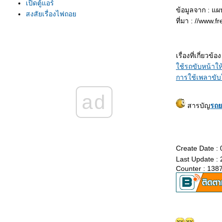
เปิดตู้แอร์
ข้อมูลจาก : แผ
สงสัยเรื่องไฟถอ
ที่มา : //www.f
เรื่องของแตรรถ
คู่แท้...คนกับรถ ขับปลอดภั
พ่วงแบตเตอรี่
เรื่องที่เกี่ยวข้อง
มนุษย์ผิดพลาดทุกวัน ทำอย่างไรเพื่อไม่ให้เกิดซ้ำ
ช้รถขับหน้าใ
วิเคราะห์ รอยขีดข่วน บนผิวสีรถยนต์
การใช้เพลาขับ
รู้ล่วงหน้าก่อนคลัตช์หมด
ผู้หญิงต้องรู้ทันรถยนต์
ad
สัญญาณอันตรายจากเบรก
สารบัญ
รถย
การขับรถเกียร์ออโต้ (เกียร์อัตโนมัติ) ให้ถูกวิธี
เกียร์กระปุก หรือเกียร์ธรรมดา
เมื่อความร้อนเกินพิกัด
ลูกหมากรถยนต์
Create Date :
วิธีการเลือกซื้อยางรถยนต์
Last Update :
ตรวจสอบสายพาน ก่อนหมดอายุ
Counter : 138
การล้างห้องเครื่องยนต์ สูตรเซียงกง
อายุของแบตเตอรี่
เริ่มต้นใช้รถคันใหม่
ขับรถฝนปรอยๆ
การเช่าเหมารถบัส