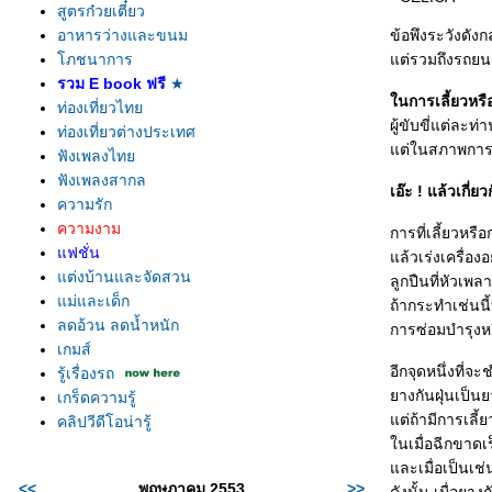
สูตรก๋วยเตี๋ยว
อาหารว่างและขนม
ข้อพึงระวังดัง
ภชนาการ
ต่รวมถึงรถยนต์ย
รวม E book ฟรี
★
นการเลี้ยวหรือ
ท่องเที่ยวไท
ผู้ขับขี่แต่ละท
ท่องเที่ยวต่างประเทศ
ต่ในสภาพการจรา
ฟังเพลงไท
ฟังเพลงสากล
เอ๊ะ ! แล้วเกี
ความรัก
ความงาม
การที่เลี้ยวหร
ฟชั่น
ล้วเร่งเครื่องอ
ต่งบ้านและจัดสวน
ลูกปืนที่หัวเพ
ม่และเด็ก
ถ้ากระทำเช่นนี
ลดอ้วน ลดน้ำหนัก
การซ่อมบำรุงหรื
เกมส์
อีกจุดหนึ่งที่จะ
รู้เรื่องรถ
างกันฝุ่นเป็นย
เกร็ดความรู้
ต่ถ้ามีการเลี้
คลิปวีดีโอน่ารู้
นเมื่อฉีกขาดเร
ละเมื่อเป็นเช่
<<
พฤษภาคม 2553
>>