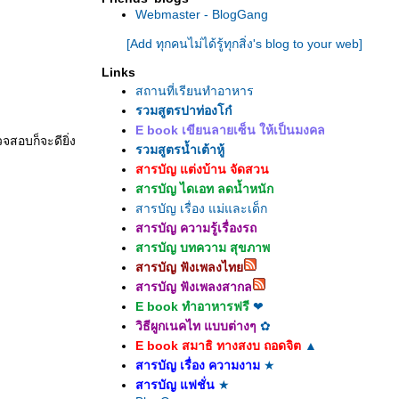
Webmaster - BlogGang
[Add ทุกคนไม่ได้รู้ทุกสิ่ง's blog to your web]
Links
สถานที่เรียนทำอาหาร
รวมสูตรปาท่องโก๋
E book เขียนลายเซ็น ให้เป็นมงคล
จสอบก็จะดียิ่ง
รวมสูตรน้ำเต้าหู้
สารบัญ แต่งบ้าน จัดสวน
สารบัญ ไดเอท ลดน้ำหนัก
สารบัญ เรื่อง แม่และเด็ก
สารบัญ ความรู้เรื่องรถ
สารบัญ บทความ สุขภาพ
สารบัญ ฟังเพลงไท
สารบัญ ฟังเพลงสากล
E book ทำอาหารฟรี
❤
วิธีผูกเนคไท แบบต่างๆ
✿
E book สมาธิ ทางสงบ ถอดจิต
▲
สารบัญ เรื่อง ความงาม
★
สารบัญ แฟชั่น
★