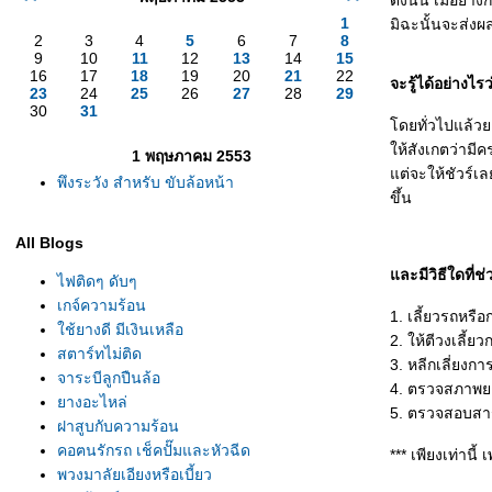
ดังนั้น เมื่อยา
1
มิฉะนั้นจะส่ง
2
3
4
5
6
7
8
9
10
11
12
13
14
15
16
17
18
19
20
21
22
จะรู้ได้อย่างไ
23
24
25
26
27
28
29
30
31
ดยทั่วไปแล้วย
ห้สังเกตว่ามี
1 พฤษภาคม 2553
ต่จะให้ชัวร์เล
พึงระวัง สำหรับ ขับล้อหน้า
ขึ้น
All Blogs
ละมีวิธีใดที่
ไฟติดๆ ดับๆ
เกจ์ความร้อน
1. เลี้ยวรถหรื
ช้ยางดี มีเงินเหลือ
2. ให้ตีวงเลี้ยว
สตาร์ทไม่ติด
3. หลีกเลี่ยงกา
จาระบีลูกปืนล้อ
4. ตรวจสภาพยาง
างอะไหล่
5. ตรวจสอบสาร
ฝาสูบกับความร้อน
คอฅนรักรถ เช็คปั๊มและหัวฉีด
*** เพียงเท่าน
พวงมาลัยเอียงหรือเบี้ยว