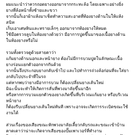
ผมแนะนำว่าควรถอดยางออกมาจากกระทะล้อ โดยเฉพาะอย่างยิ่ง
างที่ล้อหน้าทั้งซ้ายและขวา
จากนั้นก็เอาผ้าแห้งมาเช็ดทำความสะอาดที่ท้องยางด้านในให้แห้ง
สนิท
เก็บเอาเศษหินและทรายเล็กๆ ออกมาจากท้องยางให้หมด
ช้มือตรวจลูบในท้องยางด้วยว่า มีอาการปูดขึ้นมาของเนื้อยางด้าน
นท้องยางหรือไม่
รวมทั้งตรวจดูด้วยสายตาว่า
ก้มยางด้านนอกและหน้ายาง ต้องไม่มีการบวมปูดในลักษณะเนื้อ
างร่อนแยกตัวออกจากกันด้ว
จากนั้นจึงประกอบยางกลับเข้าไป และไปทำการถ่วงล้อก่อนที่จะใส่ยา
งกลับไปประจำที่ในรถ
ต่หากพบว่ายางมีอาการบวม ก็ต้องเปลี่ยนยางเส้นใหม่
มิฉะนั้นจะทำให้เกิดการสั่นที่พวงมาลัยขึ้นมาอีก
หรือหากการบวมแยกตัวของยางเกิดขึ้นที่บริเวณแก้มยาง หรือบริเวณ
หน้ายาง
ก็ต้องรีบเปลี่ยนยางเส้นใหม่ทันที เพราะอาจจะเกิดการระเบิดขณะใช้
งานได้
ส่วนเรื่องของเสียงขณะหักพวงมาลัยเลี้ยวกลับรถและขณะเข้าบ้าน
คาดเดาว่าน่าจะเกิดจากเสียงของปั๊มเพาเวอร์ที่ทำงาน