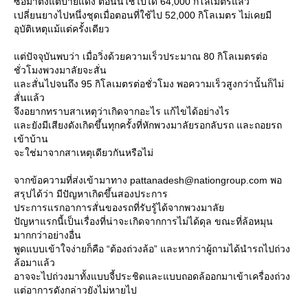
ซื้อมาตั้งแต่ป้ายแดง ตอนนี้ใช้ไปได้ 64,000 กิโลเมตรแล้ว
เปลี่ยนยางไปหนึ่งชุดเมื่อตอนที่ใช้ไป 52,000 กิโลเมตร ไม่เคยมี
อุบัติเหตุแม้แต่ครั้งเดียว
ต่ปัจจุบันพบว่า เมื่อวิ่งด้วยความเร็วประมาณ 80 กิโลเมตรต่อ
ชั่วโมงพวงมาลัยจะสั่น
ละสั่นไปจนถึง 95 กิโลเมตรต่อชั่วโมง พอความเร็วสูงกว่านั้นก็ไม่
สั่นแล้ว
จึงอยากทราบสาเหตุว่าเกิดจากอะไร แก้ไขได้อย่างไร
ละยังมีเสียงดังเกิดขึ้นทุกครั้งที่หักพวงมาลัยรอกลับรถ และถอยรถ
เข้าบ้าน
จะใช่มาจากสาเหตุเดียวกันหรือไม่
จากข้อความที่ส่งเข้ามาทาง pattanadesh@nationgroup.com พอ
สรุปได้ว่า มีปัญหาเกิดขึ้นสองประการ
ประการแรกอาการสั่นของรถที่รับรู้ได้จากพวงมาลั
ปัญหาแรกนี้เป็นเรื่องที่น่าจะเกิดจากการไม่ได้ดุล ขณะที่ล้อหมุน
มากกว่าอย่างอื่น
พูดแบบเข้าใจง่ายก็คือ “ต้องถ่วงล้อ” และหากว่าผู้ถามได้นำรถไปถ่วง
ล้อมาแล้ว
อาจจะไปถ่วงมาทั้งแบบจี้ประชิดและแบบถอดล้ออกมาเข้าเครื่องถ่วง
ต่อาการดังกล่าวยังไม่หายไป