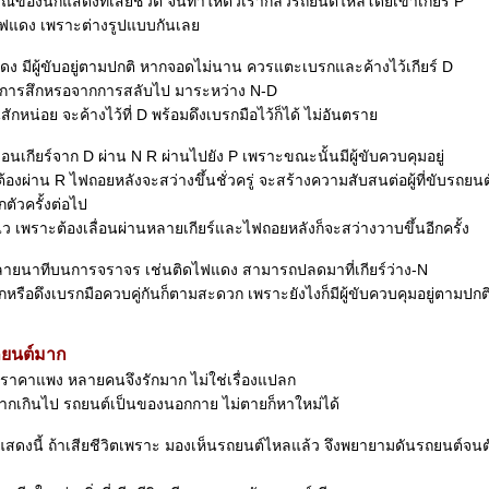
ณีของนักแสดงที่เสียชีวิต จนทำให้ตัวเรากลัวรถยนต์ไหลโดยเข้าเกียร์ P
แดง เพราะต่างรูปแบบกันเล
ง มีผู้ขับอยู่ตามปกติ หากจอดไม่นาน ควรแตะเบรกและค้างไว้เกียร์ D
ยร์มีการสึกหรอจากการสลับไป มาระหว่าง N-D
ักหน่อย จะค้างไว้ที่ D พร้อมดึงเบรกมือไว้ก็ได้ ไม่อันตรา
ื่อนเกียร์จาก D ผ่าน N R ผ่านไปยัง P เพราะขณะนั้นมีผู้ขับควบคุมอยู่
้องผ่าน R ไฟถอยหลังจะสว่างขึ้นชั่วครู่ จะสร้างความสับสนต่อผู้ที่ขับรถยนต
กตัวครั้งต่อไป
 เพราะต้องเลื่อนผ่านหลายเกียร์และไฟถอยหลังก็จะสว่างวาบขึ้นอีกครั้ง
ยนาทีบนการจราจร เช่นติดไฟแดง สามารถปลดมาที่เกียร์ว่าง-N
รือดึงเบรกมือควบคู่กันก็ตามสะดวก เพราะยังไงก็มีผู้ขับควบคุมอยู่ตามปกต
ถยนต์มาก
ราคาแพง หลายคนจึงรักมาก ไม่ใช่เรื่องแปลก
มากเกินไป รถยนต์เป็นของนอกกาย ไม่ตายก็หาใหม่ได้
ดงนี้ ถ้าเสียชีวิตเพราะ มองเห็นรถยนต์ไหลแล้ว จึงพยายามดันรถยนต์จนต