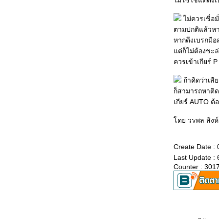
ไม่ใช่ใช้แต่ดึง
ดูแลสุขภาพ (รถ) หลังหมดฝน
มารยาทในการขับรถที่คนไทย...ไม่ทำ
ไม่ควรเชื่อม
วิธีการดูแลรักษาพัดลมหม้อน้ำ
ตามปกติแล้วหาก
สตาร์ทและอุ่นเครื่องยนต์ ตอนเช้า
หากดึงเบรกมือส
รถยนต์สตาร์ทไม่ติดอะไรเสียกันแน่สงสัยจัง
ต่ก็ไม่ต้องชะล่
สาเหตุและการกำจัดกลิ่นอับชื้นจากแอร์ รถยนต์
ควรเข้าเกียร์ P
พึงระวัง สำหรับ ขับล้อหน้า
วิจัยกลไกสมอง อธิบายเหตุ "ขับห้ามคุย"
ถ้าคิดว่าเสี
รถชน รถเสีย ทำอย่างไร?
ก็สามารถหาติดตั
ืดอายุการใช้งานรถติดเทอร์โบ
เกียร์ AUTO ต้อ
เพิ่มขนาดแบตเตอรี่ดีจริงหรือ ?
ดย วรพล สิงห์
10 ข้อควรน่ารู้เกี่ยวกับ E85
ทริคเล็ก ๆ ก่อนเปลี่ยนสายคันเร่งใหม่
เตือนภัย คุณถูกสะกดรอยอยู่รึเปล่า?
Create Date : 
เตือน “พฤติกรรม” เสี่ยงอุบัติภัยขณะเติมน้ำมัน
Last Update : 
8 เรื่องควรใส่ใจดูแลรถใช้ก๊าซ
Counter : 301
15 นาที กับ 6 เรื่องที่ควรตรวจเช็กรถ ก่อนออก
จากบ้าน
ขายรถอย่างไรให้ได้เงินดี
พฤติกรรมการขับรถกับสุขภาพจิต