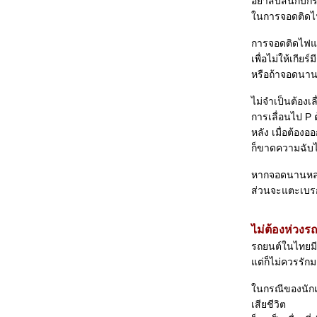
อย่าสับสนกับกร
เครื่องเสียงดี ไม่มีภั
นการจอดติดไฟ
ขับรถลุยลำธาร
ขวนเสื้อผ้าในรถ
การจอดติดไฟแด
เรื่องของกุญแจรถยนต์
เพื่อไม่ให้เกี
การปะยางรถ
หรือถ้าจอดนานส
น้ำเข้าห้องโดยสารของรถ
ซ่อมห้าง ซ่อมช้า
ไม่จำเป็นต้องเล
ความสำคัญของกันชน
การเลื่อนไป P ต
ขับรถในเมืองใหญ่
หลัง เมื่อต้องออ
รถใหม่ ต้องใช้อย่างไร?
ก็ขาดความฉับไว
พวงมาลัยสั่นและมีเสียง
หากจอดนานหลา
พื้นที่บอด (ของรถยนต์)
ส่วนจะแตะเบรกห
อยากให้รถหอม
ขับหน้าฝน หลีกเลี่ยงอันตรา
ขั้วหลอด
ไม่ต้องห่วงร
เปลี่ยนพฤติกรรมเพื่อประหยัด
รถยนต์ในไทยมี
ศูนย์ล้อกับการขับขี่
ต่ก็ไม่ควรรัก
อายุการใช้งาน น้ำมันหล่อลื่น
รถหมุนฟาดด้านข้าง
นกรณีของนักแส
รถเสียศูนย์
เสียชีวิต