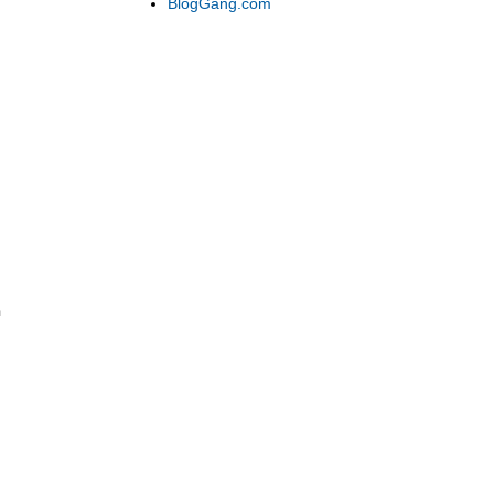
BlogGang.com
อ