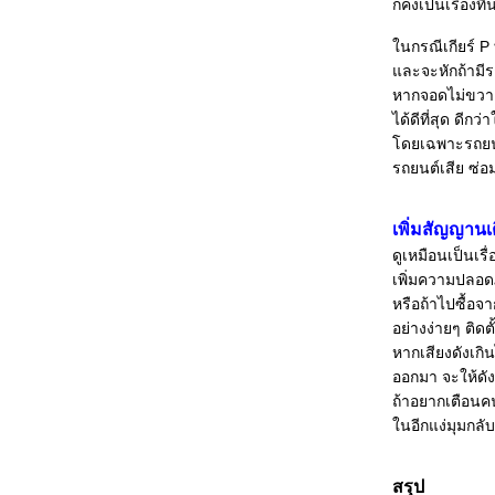
เติมให้ปลอดภั
ก็คงเป็นเรื่องท
ประโยชน์ของไฟเบรก
นกรณีเกียร์ P 
จอดรถให้ปลอดภั
ละจะหักถ้ามีรถ
ทำไมรถจอดกลางแดดจึงมีความร้อนในรถ
หากจอดไม่ขวาง
มากกว่านอกรถ
ได้ดีที่สุด ดีกว
พฤติกรรมการขับรถกับสุขภาพจิต
ดยเฉพาะรถยนต์ร
"ล้างรถ" ได้มากกว่าความสะอาด
รถยนต์เสีย ซ
ลองขับทับเส้น
เหตุเพราะใส่หัวเทียนผิดรุ่น
ความเร็วรถยนต์เพิ่มขึ้น จับพวงมาลัยแน่นขึ้น
เพิ่มสัญญานเต
วิธีขับเกียร์อัตโนมัติของคนที่เคยขับเกียร์
ดูเหมือนเป็นเร
ธรรมดา
เพิ่มความปลอดภ
เทคนิคการขับขี่รถยนต์ให้ประหยัดน้ำมัน
หรือถ้าไปซื้อจ
อ่งน้ำบนถนน มีอันตรายซ่อนอยู่
อย่างง่ายๆ ติดต
การดูแลน้ำมันเครื่องระบบหล่อลื่น
หากเสียงดังเกิน
การเตรียมพร้อมในรถยนต์ยามที่ฝนมาเยือน
ออกมา จะให้ดั
ท่านควรเตรียมตัวอะไรบ้าง?
ถ้าอยากเตือนคน
ระบบปัดน้ำฝน
นอีกแง่มุมกลั
การใช้และการบำรุงรักษา ระบบปรับอากาศใน
รถยนต์
สรุป
เครื่องร้อนแล้วดับติดยาก