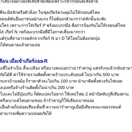
ี่น่าเสียใจอย่างยิ่งที่เสียชีวิตเพียงเพราะกลัวรถยนต์เสียหา
ที่จะมีสลักหรือตัวล็อก ในชุดเกียร์ควบคุมไม่ให้รถยนต์ไหล
ยนต์คันอื่นมาชนอย่างแรง ก็ไม่ต้องกลัวมากว่าสลักนั้นจะพัง
ใคร เพราะการใส่เกียร์ P พร้อมเบรกมือ คือการป้องกันไม่ให้รถยนต์ไหล
่าใส่ เกียร์ N +พร้อมเบรกมือที่มีโอกาสเสี่ยงมากกว่า
ุ่นที่สามารถผลักจากเกียร์ N มา D ได้โดยไม่ต้องกดปุ่ม
่อมได้คนตายแล้วตายเล
ือน เมื่อเข้าเกียร์ถอย-R
ื่องที่ไม่จำเป็น สิ้นเปลือง หรือบางคนบอกว่าน่ารำคาญ แต่จริงๆแล้วกลับสาม
ัยได้ดี ค่าใช้จ่ายรวมติดตั้งตามร้านประดับยนต์ ไม่น่าเกิน 500 บาท
ากแถวบ้านหม้อ ก็ราคาตัวละไม่เกิน 100 บาท นำมาติดตั้งพ่วงกับไฟถอ
ั้งเองหรือจ้างร้านติดตั้งไม่น่าเกิน 200 บาท
ไปและไม่มีปุ่มปรับ ก็ดัดแปลงไม่ยาก ใช้เทปโฟม 2 หน้าปิดทับรูที่เสียงผ่าน
งหรือเบาแค่ไหนตามชอบ ถ้ารำคาญก็ให้เสียงเบาหน่อ
อื่นด้วยก็ปล่อยเสียงเต็มที่ ความน่ารำคาญเมื่อมีเสียงขณะถอยรถยนต์
บสามารถเพิ่มความปลอดภัยได้