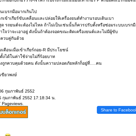
เบรกมือกับเกียร์ว่าง-N เพราะยังไงก็ไม่แน่นอนเท่าเกียร์ P พร้อมดึงเบรกมือจน
ั่นเบรกมือมากเกินไป
เข้าเกียร์ขับเคลื่อนและปล่อยให้เครื่องยนต์ทำงานรอบเดินเบา
ุด รถยนต์จะต้องไม่ไหล ถ้าไม่เป็นเช่นนั้นก็ควรปรับตั้งหรือซ่อมระบบเบรกมื
าใจว่าจะเอาอยู่ ดังนั้นถ้าต้องจอดขณะติดเครื่องยนต์และไม่มีผู้ขับ
 ควบคู่กันด้ว
ยงเตือนเมื่อเข้าเกียร์ถอย-R มีประโยชน์
้งได้ในค่าใช้จ่ายไม่กี่ร้อยบาท
งถูกควบคุมด้วยคน ดังนั้นความปลอดภัยหลักก็อยู่ที่.....คน
เขียวพงษ์
06 กุมภาพันธ์ 2552
6 กุมภาพันธ์ 2552 17:18:34 น.
7 Pageviews.
Share to Faceboo