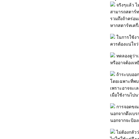
หัวใจ 6 ดวงของรถ
จริงๆแล้ว ไม
ค่าออกเทนมีผลอย่างไรกับเครื่องยนต์
สามารถสตาร์ทเค
วิธีรู้ล่วงหน้า....ก่อนรถเสี
รวมถึงถ้าคร่อมอ
การแก้ไขเมื่อไฟไม่สว่าง
หากสตาร์ทเครื่
การขับรถในอากาศเลวร้า
นการใช้งานจ
คลิปวีดีโอ สาธิตการตรวจเช็ครถเบื้องต้น
ควรต้องแน่ใจว่าอ
ประจำสัปดาห์
เทคนิคการขับขี่รถยนต์ให้ได้เปรียบเชิงกล
ทดลองดูว่าเกี
AUTO SECRET "ใช้รถช่วงรันอิน"
หรืออาจต้องเหยี
เทคนิคขับขี่รถอย่างถูกวิธีช่วยประหยัดพลังงาน
ประหยัดเงิน
ถ้าระบบออกแ
สิ่งที่ติดยาง ควรขจัดออก
ดยเฉพาะที่พบบ่
วิธีเลือก ล้อแม็กซ์ มาใช้
เพราะอาจจะเลยไป
เปลี่ยนหลอดไฟขาวนวล กับ เพิ่มกำลังไฟหน้า
เมื่อใช้งานไปนา
หมอนรองศีรษะ..สำคัญกว่าที่คิด
การจอดขณะต
วันรับรถต้องเช็คอะไรบ้าง มาดูกัน
นอกจากดึงเบรกม
การใช้เพลาขับให้มีอายุยาวนาน
นอกจากจะป้องกั
ปิดประตูไม่สนิทและเปิดประตูค้าง
การดูแลรถสีดำ
ไม่ต้องกลัวว
ไล่ร้อน ตอนจอดรถ (ตากแดด)