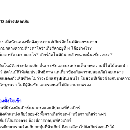
AUTO อย่างปลอดภั
าง เมื่อนักแสดงชื่อดังถูกรถยนต์เกียร์อัตโนมัติถอยชนตา
่ามกลางความค้างคาใจว่าเกียร์คาอยู่ที่ R ได้อย่างไร?
ได้เอง หรือ เพราะอะไร? เกียร์อัตโนมัติน่ากลัวขนาดนั้นเชียวเหรอ?
ยร์อัตโนมัติอย่างปลอดภัย สั้นกระชับและตรงประเด็น บทความนี้ไม่ได้แนะนำ
กียร์ อัตโนมัติให้เต็มประสิทธิภาพ แต่เกี่ยวข้องกับความปลอดภัยโดยเฉพาะ
กแสดงดังเสียชีวิต ไม่ว่าจะมีผลสรุปเป็นเช่นไร ในส่วนที่เกี่ยวข้องกับบทความ
นิษฐานว่า ไม่มีผู้อื่นขับ และรถยนต์ไม่มีความบกพร่อง
งตั้งใจเข้า
นที่มีร่องคันเกียร์แนวตรงและมีปุ่มกดที่หัวเกียร์
ยังตำแหน่งเกียร์ถอย-R ทั้งจากเกียร์จอด-P หรือจากเกียร์ว่าง-N
เกียร์เป็นร่องตรง ต้องมีการกดปุ่มที่หัวเกียร์
ยียบเบรกพร้อมกับกดปุ่มที่หัวเกียร์ ถึงจะเลื่อนไปยังเกียร์ถอย-R ได้