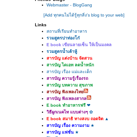
Webmaster - BlogGang
[Add ทุกคนไม่ได้รู้ทุกสิ่ง's blog to your web]
Links
สถานที่เรียนทำอาหาร
รวมสูตรปาท่องโก๋
E book เขียนลายเซ็น ให้เป็นมงคล
รวมสูตรน้ำเต้าหู้
สารบัญ แต่งบ้าน จัดสวน
สารบัญ ไดเอท ลดน้ำหนัก
สารบัญ เรื่อง แม่และเด็ก
สารบัญ ความรู้เรื่องรถ
สารบัญ บทความ สุขภาพ
สารบัญ ฟังเพลงไท
สารบัญ ฟังเพลงสากล
E book ทำอาหารฟรี
❤
วิธีผูกเนคไท แบบต่างๆ
✿
E book สมาธิ ทางสงบ ถอดจิต
▲
สารบัญ เรื่อง ความงาม
★
สารบัญ แฟชั่น
★