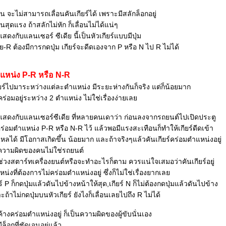
น จะไม่สามารถเลื่อนคันเกียร์ได้ เพราะมีสลักล็อกอยู่
นสุดแรง ถ้าสลักไม่หัก ก็เลื่อนไม่ได้แน่ๆ
งกับแลนเซอร์ ซีเดีย นี้เป็นหัวเกียร์แบบมีปุ่ม
ย-R ต้องมีการกดปุ่ม เกียร์จะดีดเองจาก P หรือ N ไป R ไม่ได้
ำแหน่ง P-R หรือ N-R
ียร์ไปมาระหว่างแต่ละตำแหน่ง มีระยะห่างกันก็จริง แต่ก็น้อยมาก
ร่อมอยู่ระหว่าง 2 ตำแหน่ง ไม่ใช่เรื่องง่ายเล
ดงกับแลนเซอร์ซีเดีย ที่หลายคนเดาว่า ก่อนลงจากรถยนต์ไปเปิดประตู
์คร่อมตำแหน่ง P-R หรือ N-R ไว้ แล้วพอมีแรงสะเทือนก็ทำให้เกียร์ดีดเข้า
หลได้ มีโอกาสเกิดขึ้น น้อยมาก และถ้าจริงๆแล้วคันเกียร์คร่อมตำแหน่งอยู่
็นความผิดของคนไม่ใช่รถยนต์
ในช่วงสตาร์ทเครื่องยนต์หรือจะทำอะไรก็ตาม ควรแน่ใจเสมอว่าคันเกียร์อยู่
งที่ต้องการไม่คร่อมตำแหน่งอยู่ ซึ่งก็ไม่ใช่เรื่องยากเล
์ P ก็กดปุ่มแล้วดันไปข้างหน้าให้สุด,เกียร์ N ก็ไม่ต้องกดปุ่มแล้วดันไปข้าง
ถ้าไม่กดปุ่มบนหัวเกียร์ ยังไงก็เลื่อนเลยไปถึง R ไม่ได้
้างคร่อมตำแหน่งอยู่ ก็เป็นความผิดของผู้ขับนั่นเอง
ีล็อกที่ชัดเจนอยู่แล้ว