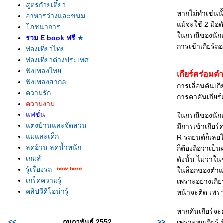
สูตรก๋วยเตี๋ยว
หากไม่ทำเช่นนั้
อาหารว่างและขนม
ม้จะใช้ 2 มือดั
ภชนาการ
นกรณีของนักแสด
รวม E book ฟรี
★
การเข้าเกียร์ถอ
ท่องเที่ยวไท
ท่องเที่ยวต่างประเทศ
ฟังเพลงไท
เกียร์คร่อมต
ฟังเพลงสากล
การเลื่อนคันเก
ความรัก
การคาคันเกียร์ค
ความงาม
ฟชั่น
นกรณีของนักแส
ต่งบ้านและจัดสวน
มีการเข้าเกียร
ม่และเด็ก
R รถยนต์ก็เลยไ
ลดอ้วน ลดน้ำหนัก
ก็ต้องถือว่าเป
เกมส์
ดังนั้น ไม่ว่า
รู้เรื่องรถ
นล็อกของตำแหน่
เกร็ดความรู้
เพราะอย่างเกียร
คลิปวีดีโอน่ารู้
หน้าจะติด เพราะ
หากคันเกียร์จะค
<<
กุมภาพันธ์ 2552
>>
เพราะทุกเกียร์ ม