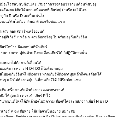
่มีอะไรสลับซับซ้อนเลย เริ่มจากตรวจสอบว่ารถยนต์รุ่นที่ขับอยู่
รื่องยนต์ติดได้นอกเหนือจากที่เกียร์อยู่ P หรือ N ได้ไหม
ยู่กับ R หรือ D จะเป็นเช่นไร
องยนต์ติดได้ถือว่าผิดปกติ ต้องรีบซ่อมแซม
ริง ก่อนสตาร์ทเครื่องยนต์
ยู่ที่เกียร์ P หรือ N ตรงล็อกจริงๆ ไม่คร่อมอยู่กับเกียร์อื่น
ยร์ใดบ้าง ต้องกดปุ่มที่หัวเกียร์
ยบเบรกควบคู่กันด้วย ถึงจะเลื่อนเกียร์ได้ ก็ปฏิบัติตามนั้น
บบมาไม่ต้องกดก็เลื่อนได้
อยคือ ระหว่าง N-D4-D3 ก็ไม่ต้องกดปุ่ม
ยังเกียร์อื่นที่ไม่ต้องการ หากเกียร์ที่ต้องกดปุ่มแล้วถึงจะเลื่อนได้
นๆ แล้วไม่ต้องกดปุ่ม ก็เลื่อนเกียร์ได้ ให้รีบซ่อมแซม
ิดเครื่องยนต์แล้วต้องการลงจากรถยนต์
ือให้สุดแล้ว ควรเข้าเกียร์ P ไว้
นรถยนต์ไหลได้ดีแล้วยังไม่มีความเสี่ยงที่ใครจะผลักจากเกียร์ N มา D
่าเกียร์ P จะเสียหาย ใช้เมื่อจำเป็นอย่างเหมาะสม