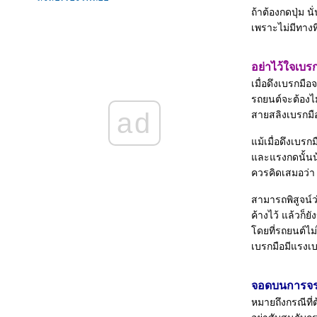
ถ้าต้องกดปุ่ม นั
เรื่องของแตรรถ
เพราะไม่มีทางท
คู่แท้...คนกับรถ ขับปลอดภั
พ่วงแบตเตอรี่
มนุษย์ผิดพลาดทุกวัน ทำอย่างไรเพื่อไม่ให้เกิดซ้ำ
อย่าไว้ใจเบร
วิเคราะห์ รอยขีดข่วน บนผิวสีรถยนต์
เมื่อดึงเบรกมือ
รู้ล่วงหน้าก่อนคลัตช์หมด
รถยนต์จะต้องไม
ผู้หญิงต้องรู้ทันรถยนต์
ad
สายสลิงเบรกมื
สัญญาณอันตรายจากเบรก
การขับรถเกียร์ออโต้ (เกียร์อัตโนมัติ) ให้ถูกวิธี
ม้เมื่อดึงเบรก
เกียร์กระปุก หรือเกียร์ธรรมดา
ละแรงกดนั้นน้อ
เมื่อความร้อนเกินพิกัด
ควรคิดเสมอว่า 
ลูกหมากรถยนต์
วิธีการเลือกซื้อยางรถยนต์
สามารถพิสูจน์ว
ตรวจสอบสายพาน ก่อนหมดอายุ
ค้างไว้ แล้วก
การล้างห้องเครื่องยนต์ สูตรเซียงกง
ดยที่รถยนต์ไม่
อายุของแบตเตอรี่
เบรกมือมีแรงเ
เริ่มต้นใช้รถคันใหม่
ขับรถฝนปรอยๆ
จอดบนการจราจ
การเช่าเหมารถบัส
หมายถึงกรณีที
คราบน้ำตาและถุงลมนิรภั