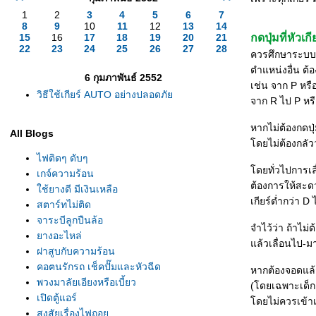
1
2
3
4
5
6
7
8
9
10
11
12
13
14
15
16
17
18
19
20
21
กดปุ่มที่หัวเกี
22
23
24
25
26
27
28
ควรศึกษาระบบก
ตำแหน่งอื่น ต้อ
6 กุมภาพันธ์ 2552
เช่น จาก P หรื
วิธีใช้เกียร์ AUTO อย่างปลอดภั
จาก R ไป P หรื
หากไม่ต้องกดปุ่
All Blogs
ดยไม่ต้องกลัวว
ไฟติดๆ ดับๆ
ดยทั่วไปการเลื
เกจ์ความร้อน
ต้องการให้สะดว
ช้ยางดี มีเงินเหลือ
เกียร์ต่ำกว่า 
สตาร์ทไม่ติด
จาระบีลูกปืนล้อ
จำไว้ว่า ถ้าไม่
างอะไหล่
ล้วเลื่อนไป-มาไ
ฝาสูบกับความร้อน
คอฅนรักรถ เช็คปั๊มและหัวฉีด
หากต้องจอดแล้ว
พวงมาลัยเอียงหรือเบี้ยว
(โดยเฉพาะเด็กๆ
เปิดตู้แอร์
ดยไม่ควรเข้าเก
สงสัยเรื่องไฟถอ