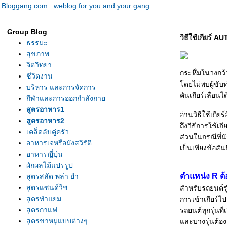
Bloggang.com : weblog for you and your gang
Group Blog
วิธีใช้เกียร์ 
ธรรมะ
สุขภาพ
จิตวิทยา
กระหึ่มในวงกว้
ชีวิตงาน
ดยไม่พบผู้ขับท
บริหาร และการจัดการ
คันเกียร์เลื่อน
กีฬาและการออกกำลังกา
สูตรอาหาร1
อ่านวิธีใช้เกี
สูตรอาหาร2
ถึงวีธีการใช้เ
เคล็ดลับคู่ครัว
ส่วนในกรณีที่นั
อาหารเจหรือมังสวิรัติ
เป็นเพียงข้อสัน
อาหารญี่ปุ่น
ผักผลไม้แปรรูป
ตำแหน่ง R ต้อ
สูตรสลัด พล่า ยำ
สูตรแซนด์วิช
สำหรับรถยนต์รุ่
สูตรทำแยม
การเข้าเกียร์ไป
สูตรกาแฟ
รถยนต์ทุกรุ่นที่
สูตรขาหมูแบบต่างๆ
ละบางรุ่นต้องเห