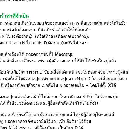
ยร์ เท่าที่จำเป็น
ารล็อกคันเกียร์ในรถยนต์ของตนเองว่า การเลื่อนจากตำแหน่งใดไปยัง
งกดหรือไม่ต้องกดปุ่ม ที่หัวเกียร์ แล้วจำให้ให้แม่นยำ
อ N ไป R ต้องกดปุ่ม (หรือเท้าอาจต้องกดเบรกด้วย),
อมา N, จาก N ไป-มากับ D ต้องกดปุ่มหรือไม่ ฯลฯ
มแล้วเลื่อนได้ ตลอดการขับก็ไม่ต้องกดปุ่ม
่าสลักล็อกจะสึกหรอ เพราะผู้ผลิตออกแบบให้ทำ ได้เช่นนั้นอยู่แล้ว
่อนคันเกียร์จาก N มา D ขับเคลื่อนเดินหน้า จะไม่ต้องกดปุ่ม เพราะผู้ผลิต
ก ดังนั้นก็ไม่ต้องกดปุ่ม เพราะถ้ากดปุ่มจาก N มา D ก็อาจเลื่อนเลยลงมา
D ได้ หรือกรณีจะผลักจาก D กลับไป N ก็อาจเลยไป R โดยไม่ตั้งใจได้
ต้องกดปุ่มแล้วเลื่อนได้ ก็ ไม่ต้องกด ในกรณีของ N-D ถ้าไม่ต้องกดปุ่ม
ด้ ก็ให้ระวังทั้งตนเองและผู้อื่นผลักคันเกียร์โดยไม่ตั้งใจ
ติดเครื่องยนต์ไว้ และต้องลงจากรถยนต์ โดยมีผู้อื่นอยู่ในรถยนต์
) นอกจากควรดึงเบรกมือไว้และเข้าเกียร์ P ไว้ด้ว
ียร์ N ไว้ เพราะอาจมีใครดันมาเป็นเกียร์ D ได้