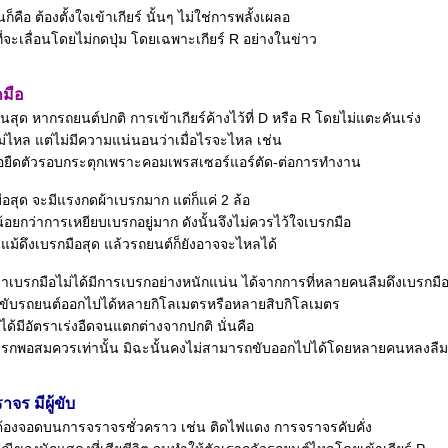
่นก็คือ ต้องตั้งใจเข้าเกียร์ นั้นๆ ไม่ใช่การพลั้งเผลอ
ี่จะเลื่อนโดยไม่กดปุ่ม โดยเฉพาะเกียร์ R อย่างในข่าว
กมือ
จนสุด หากรถยนต์ปกติ การเข้าเกียร์ค้างไว้ที่ D หรือ R โดยไม่แตะคันเร่ง
่ไหล แต่ไม่มีความแน่นอนว่าเมื่อไรจะไหล เช่น
อยืดตัวรอบกระตุกเพราะคอมเพรสเซอร์แอร์ตัด-ต่อการทำงาน
มือสุด จะมีแรงกดผ้าเบรกมาก แต่ก็แค่ 2 ล้อ
ยกว่าการเหยียบเบรกอยู่มาก ดังนั้นจึงไม่ควรไว้ใจเบรกมือ
แม้ดึงเบรกมือสุด แล้วรถยนต์ก็ยังอาจจะไหลได้
่าเบรกมือไม่ได้มีการเบรกอย่างหนักแน่น ได้จากการที่หลายคนลืมดึงเบรกมื
็ยังขับรถยนต์ออกไปได้หลายกิโลเมตรหรือหลายสิบกิโลเมตร
ได้มีอัตราเร่งอืดจนแตกต่างจากปกติ นั่นคือ
บรกพอสมควรเท่านั้น มิฉะนั้นคงไม่สามารถขับออกไปได้โดยหลายคนหลงลืม
ร มีผู้ขับ
่ต้องจอดบนการจราจรชั่วคราว เช่น ติดไฟแดง การจราจรคับคั่ง