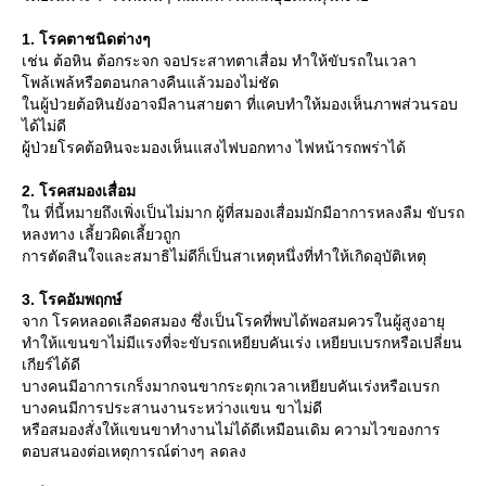
1. โรคตาชนิดต่างๆ
เช่น ต้อหิน ต้อกระจก จอประสาทตาเสื่อม ทำให้ขับรถในเวลา
พล้เพล้หรือตอนกลางคืนแล้วมองไม่ชัด
นผู้ป่วยต้อหินยังอาจมีลานสายตา ที่แคบทำให้มองเห็นภาพส่วนรอบ
ได้ไม่ดี
ผู้ป่วยโรคต้อหินจะมองเห็นแสงไฟบอกทาง ไฟหน้ารถพร่าได้
2. โรคสมองเสื่อม
น ที่นี้หมายถึงเพิ่งเป็นไม่มาก ผู้ที่สมองเสื่อมมักมีอาการหลงลืม ขับรถ
หลงทาง เลี้ยวผิดเลี้ยวถูก
การตัดสินใจและสมาธิไม่ดีก็เป็นสาเหตุหนึ่งที่ทำให้เกิดอุบัติเหตุ
3. โรคอัมพฤกษ์
จาก โรคหลอดเลือดสมอง ซึ่งเป็นโรคที่พบได้พอสมควรในผู้สูงอายุ
ทำให้แขนขาไม่มีแรงที่จะขับรถเหยียบคันเร่ง เหยียบเบรกหรือเปลี่ยน
เกียร์ได้ดี
บางคนมีอาการเกร็งมากจนขากระตุกเวลาเหยียบคันเร่งหรือเบรก
บางคนมีการประสานงานระหว่างแขน ขาไม่ดี
หรือสมองสั่งให้แขนขาทำงานไม่ได้ดีเหมือนเดิม ความไวของการ
ตอบสนองต่อเหตุการณ์ต่างๆ ลดลง