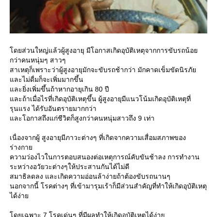
ดยส่วนใหญ่แล้วผู้สูงอายุ มีโอกาสเกิดอุบัติเหตุจากการขับรถน้อ
กว่าคนหนุ่มๆ สาวๆ
สาเหตุก็เพราะว่าผู้สูงอายุมักจะขับรถช้ากว่า มักคาดเข็มขัดนิรภั
ละไม่ดื่มก็จะเพิ่มมากขึ้น
ละยิ่งเพิ่มขึ้นถ้าหากอายุเกิน 80 ปี
ละถ้าเมื่อไรที่เกิดอุบัติเหตุขึ้น ผู้สูงอายุมีแนวโน้มเกิดอุบัติเหตุที่
รุนแรง ได้รับอันตรายมากกว่า
ละโอกาสถึงแก่ชีวิตก็สูงกว่าคนหนุ่มสาวถึง 9 เท่า
เนื่องจากผู้ สูงอายุมีภาวะต่างๆ ที่เกิดจากความเสื่อมสภาพของ
ร่างกา
ความว่องไวในการตอบสนองต่อเหตุการณ์คับขันช้าลง การทำงาน
ระหว่างอวัยวะต่างๆให้ประสานกันได้ไม่ดี
สมาธิลดลง และเกิดความอ่อนล้าง่ายถ้าต้องขับรถนานๆ
นอกจากนี้ โรคต่างๆ ที่เข้ามารุมเร้าก็มีส่วนสำคัญที่ทำให้เกิดอุบัติเหตุ
ได้ง่า
ดยเฉพาะ 7 โรคเด่นๆ ที่มีผลทำให้เกิดอุบัติเหตุได้ง่า