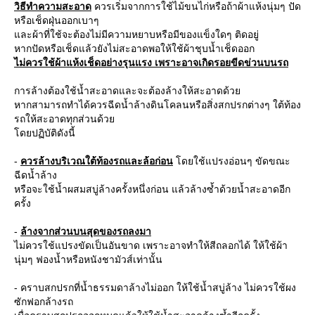
วิธีทำความสะอาด
ควรเริ่มจากการใช้ไม้ขนไก่หรือถ้าผ้าแห้งนุ่มๆ ปัด
หรือเช็ดฝุ่นออกเบาๆ
ละผ้าที่ใช้จะต้องไม่มีความหยาบหรือมีของแข็งใดๆ ติดอยู่
หากปัดหรือเช็ดแล้วยังไม่สะอาดพอให้ใช้ผ้าชุบน้ำเช็ดออก
ไม่ควรใช้ผ้าแห้งเช็ดอย่างรุนแรง เพราะอาจเกิดรอยขีดข่วนบนรถ
การล้างต้องใช้น้ำสะอาดและจะต้องล้างให้สะอาดด้ว
หากสามารถทำได้ควรฉีดน้ำล้างดินโคลนหรือสิ่งสกปรกต่างๆ ใต้ท้อง
รถให้สะอาดทุกส่วนด้ว
ดยปฏิบัติดังนี้
-
ควรล้างบริเวณใต้ท้องรถและล้อก่อน
ดยใช้แปรงอ่อนๆ ขัดขณะ
ฉีดน้ำล้าง
หรือจะใช้น้ำผสมสบู่ล้างครั้งหนึ่งก่อน แล้วล้างซ้ำด้วยน้ำสะอาดอีก
ครั้ง
-
ล้างจากส่วนบนสุดของรถลงมา
ไม่ควรใช้แปรงขัดเป็นอันขาด เพราะอาจทำให้สีถลอกได้ ให้ใช้ผ้า
นุ่มๆ ฟองน้ำหรือหนังชามัวส์เท่านั้น
- คราบสกปรกที่น้ำธรรมดาล้างไม่ออก ให้ใช้น้ำสบู่ล้าง ไม่ควรใช้ผง
ซักฟอกล้างรถ