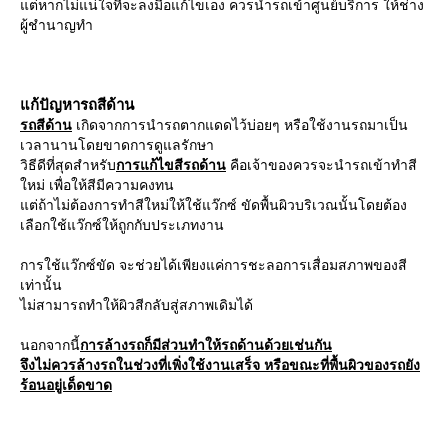
ต่หากไม่แน่ใจที่จะลงมือแก้ไขเอง ควรนำรถเข้าศูนย์บริการ ให้ช่าง
ผู้ชำนาญทำ
ก้ปัญหารถสีด้าน
รถสีด้าน
เกิดจากการนำรถตากแดดไว้บ่อยๆ หรือใช้งานรถมาเป็น
เวลานานโดยขาดการดูแลรักษา
วิธีดีที่สุดสำหรับ
การแก้ไขสีรถด้าน
คือเจ้าของควรจะนำรถเข้าทำสี
หม่ เพื่อให้สีมีความคงทน
ต่ถ้าไม่ต้องการทำสีใหม่ให้ใช้แว๊กซ์ ขัดพื้นผิวบริเวณนั้นโดยต้อง
เลือกใช้แว๊กซ์ให้ถูกกับประเภทงาน
การใช้แว๊กซ์ขัด จะช่วยได้เพียงแค่การชะลอการเสื่อมสภาพของสี
เท่านั้น
ไม่สามารถทำให้ผิวสีกลับสู่สภาพเดิมได้
นอกจากนี้
การล้างรถก็มีส่วนทำให้รถด้านด้วยเช่นกัน
จึงไม่ควรล้างรถในช่วงที่เพิ่งใช้งานเสร็จ หรือขณะที่พื้นผิวของรถยัง
ร้อนอยู่เด็ดขาด