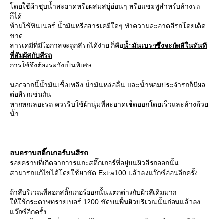
ดยใช้ผ้าชุบน้ำสะอาดหรือผสมสบู่อ่อนๆ หรือแชมพูสำหรับล้างรถ
ก็ได้
ห้ามใช้ทินเนอร์ น้ำมันหรือสารเคมีใดๆ ทำความสะอาดสีรถโดยเด็ด
ขาด
สารเคมีที่มีโอกาสจะถูกสีรถได้ง่าย ก็คือ
น้ำมันเบรกซึ่งจะกัดสีในทันที
ที่สัมผัสกับสีรถ
การใช้จึงต้องระวังเป็นพิเศษ
นอกจากนี้น้ำมันเชื้อเพลิง น้ำมันหล่อลื่น และน้ำหอมประจำรถก็มีผล
ต่อสีรถเช่นกัน
หากหกเลอะรถ ควรรีบใช้ผ้านุ่มที่สะอาดเช็ดออกโดยเร็วและล้างด้ว
น้ำ
ลบคราบสติ๊กเกอร์บนสีรถ
รอยคราบที่เกิดจากการแกะสติ๊กเกอร์ที่อยู่บนผิวสีรถออกนั้น
สามารถแก้ไขได้โดยใช้ยาขัด Extra100 แล้วลงแว๊กซ์อ่อนอีกครั้ง
ถ้าสีบริเวณที่ลอกสติ๊กเกอร์ออกนั้นแตกต่างกับผิวสีเดิมมาก
ห้ใช้กระดาษทรายเบอร์ 1200 ขัดบนพื้นผิวบริเวณนั้นก่อนแล้วลง
ว๊กซ์อีกครั้ง