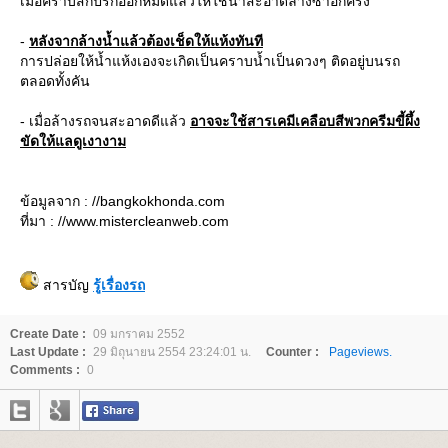
เมื่อคราบสกปรกออกหมดแล้วให้ใช้น้ำสะอาดล้างซ้ำอีกครั้ง
-
หลังจากล้างน้ำแล้วต้องเช็ดให้แห้งทันที
การปล่อยให้น้ำแห้งเองจะเกิดเป็นคราบน้ำเป็นดวงๆ ติดอยู่บนรถ
ตลอดทั้งคัน
- เมื่อล้างรถจนสะอาดดีแล้ว
อาจจะใช้สารเคมีเคลือบสีพวกครีมขี้ผึ้ง
ขัดให้แลดูเงางาม
ข้อมูลจาก : //bangkokhonda.com
ที่มา : //www.mistercleanweb.com
สารบัญ
รู้เรื่องรถ
Create Date :
09 มกราคม 2552
Last Update :
29 มิถุนายน 2554 23:24:01 น.
Counter :
Pageviews.
Comments :
0