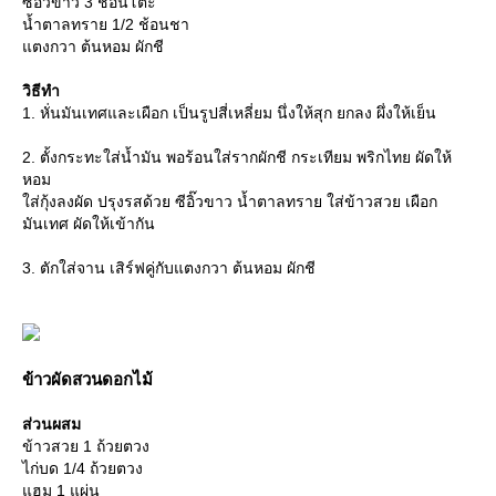
ซีอิ๊วขาว 3 ช้อนโต๊ะ
น้ำตาลทราย 1/2 ช้อนชา
ตงกวา ต้นหอม ผักชี
วิธีทำ
1. หั่นมันเทศและเผือก เป็นรูปสี่เหลี่ยม นึ่งให้สุก ยกลง ผึ่งให้เย็น
2. ตั้งกระทะใส่น้ำมัน พอร้อนใส่รากผักชี กระเทียม พริกไทย ผัดให้
หอม
ส่กุ้งลงผัด ปรุงรสด้วย ซีอิ๊วขาว น้ำตาลทราย ใส่ข้าวสวย เผือก
มันเทศ ผัดให้เข้ากัน
3. ตักใส่จาน เสิร์ฟคู่กับแตงกวา ต้นหอม ผักชี
ข้าวผัดสวนดอกไม้
ส่วนผสม
ข้าวสวย 1 ถ้วยตวง
ไก่บด 1/4 ถ้วยตวง
ฮม 1 แผ่น