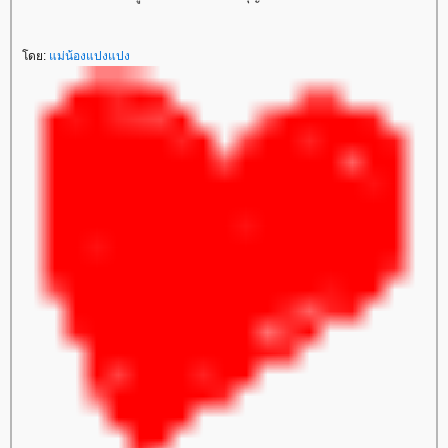
ดย:
ม่น้องแปงแปง