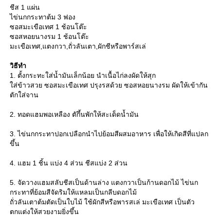
ชีส 1 แผ่น
ไข่นกกระทาต้ม 3 ฟอง
ซอสมะเขือเทศ 1 ช้อนโต๊ะ
ซอสหอยนางรม 1 ช้อนโต๊ะ
มะเขือเทศ,แตงกวา,ถั่วลันเตา,ผักชีหรือพาร์สเล่
วิธีทำ
1. ตั้งกระทะใส่น้ำมันเล็กน้อย นำเนื้อไก่ลงผัดให้สุก
ส่ข้าวสวย ซอสมะเขือเทศ ปรุงรสด้วย ซอสหอยนางรม ผัดให้เข้ากัน
ตักใส่จาน
2. ทอดแฮมพอเหลือง ตักึ้นพักให้สะเด็ดน้ำมัน
3. ไข่นกกระทาปอกเปลือกนำไปย้อมสีผสมอาหาร เพื่อให้เกิดสีที่แปลก
ขึ้น
4. แฮม 1 ชิ้น แบ่ง 4 ส่วน ชีสแบ่ง 2 ส่วน
5. จัดวางแฮมสลับชีสเป็นด้านล่าง แตงกวาเป็นก้านดอกไม้ ไข่นก
กระทาที่ย้อมสีจัดริมให้แหลมเป็นกลีบดอกไม้
ถั่วลันเตาต้มตัดเป็นใบไม้ ใช้ผักสีหรือพารสเล่ มะเขือเทศ เป็นตัว
ตกแต่งให้สวยงามยิ่งขึ้น