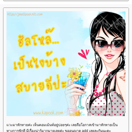
วะมาทักทายค่ะ เห็นคอมเม้นท์อยู่บ่อยๆค่ะ เลยถือโอกาสเข้ามาทักทายเป็น
ทางการซักที มีเรื่องน่ารู้มากมายเลยค่ะ ขออนุญาต add เลยละกันนะคะ