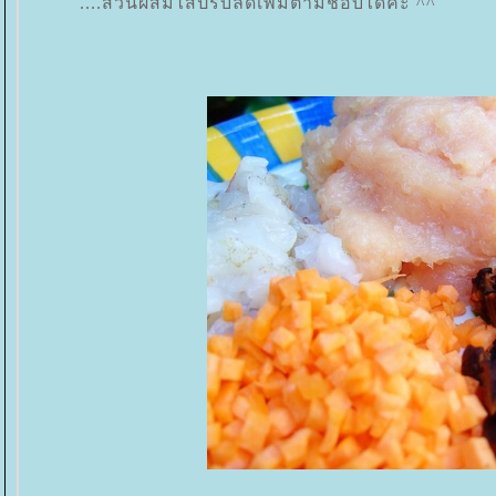
....ส่วนผสมไส้ปรับลดเพิ่มตามชอบได้ค่ะ ^^