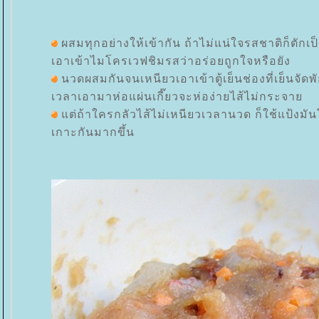
ผสมทุกอย่างให้เข้ากัน ถ้าไม่แน่ใจรสชาติก็ตักเป
เอาเข้าไมโครเวฟชิมรสว่าอร่อยถูกใจหรือยัง
นวดผสมกันจนเหนียวเอาเข้าตู้เย็นช่องที่เย็นจัดพัก
เวลาเอามาห่อแผ่นเกี๊ยวจะห่อง่ายไส้ไม่กระจา
ต่ถ้าใครกลัวไส้ไม่เหนียวเวลานวด ก็ใช้แป้งมั
เกาะกันมากขึ้น