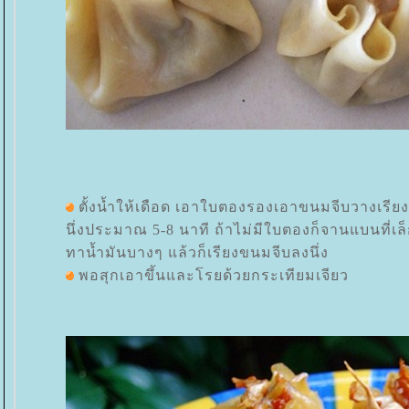
ตั้งน้ำให้เดือด เอาใบตองรองเอาขนมจีบวางเรียง
นึ่งประมาณ 5-8 นาที ถ้าไม่มีใบตองก็จานแบนที่เล็
ทาน้ำมันบางๆ แล้วก็เรียงขนมจีบลงนึ่ง
พอสุกเอาขึ้นและโรยด้วยกระเทียมเจียว