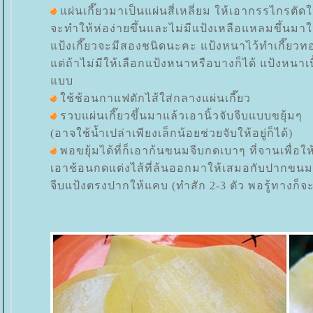
ผ่นเกี๊ยวมาเป็นแผ่นสี่เหลี่ยม ให้เอากรรไกรตัด
จะทำให้ห่อง่ายขึ้นและไม่มีแป้งเหลือแหลมขึ้นมา
ป้งเกี๊ยวจะมีสองชนิดนะคะ แป้งหนาไว้ทำเกี๊ยวทอ
ต่ถ้าไม่มีให้เลือกแป้งหนาหรือบางก็ได้ แป้งหนาเ
บบ
ช้ช้อนกาแฟตักไส้ใส่กลางแผ่นเกี๊ยว
รวบแผ่นเกี๊ยวขึ้นมาแล้วเอานิ้วจับจีบแบบขยุ้มๆ
(อาจใช้น้ำเปล่าเพียงเล็กน้อยช่วยจับให้อยู่ก็ได้)
พอขยุ้มได้ที่ก็เอาก้นขนมจีบกดเบาๆ ที่จานเพื่อให
เอาช้อนกดแต่งไส้ที่ล้นออกมาให้เสมอกับปากขนม
จีบแป้งตรงปากให้แคบ (ทำสัก 2-3 ตัว พอรู้ทางก็จะรู