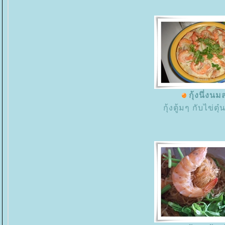
กุ้งนึ่งนม
กุ้งตู้มๆ กับไข่ตุ