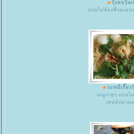
กุ้งอบวุ้นเ
บบไม่ต้องพึ่งผงอบห
บะหมี่เกี๊ยวก
เมนูง่ายๆ แบบไม่
เสน่ห์ปลายจ