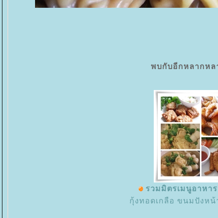
พบกับอีกหลากหลาย
รวมมิตรเมนูอาหารว
กุ้งทอดเกลือ ขนมปังหน้ากุ