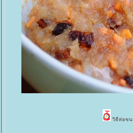
วิธีห่อขน