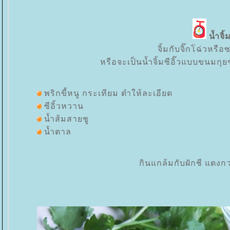
น้ำจิ้
จิ้มกับจิ๊กโฉ่วหรือ
หรือจะเป็นน้ำจิ้มซีอิ๊วแบบขนมกุย
พริกขี้หนู กระเทียม ตำให้ละเอียด
ซีอิ้วหวาน
น้ำส้มสายชู
น้ำตาล
กินแกล้มกับผักชี แตง