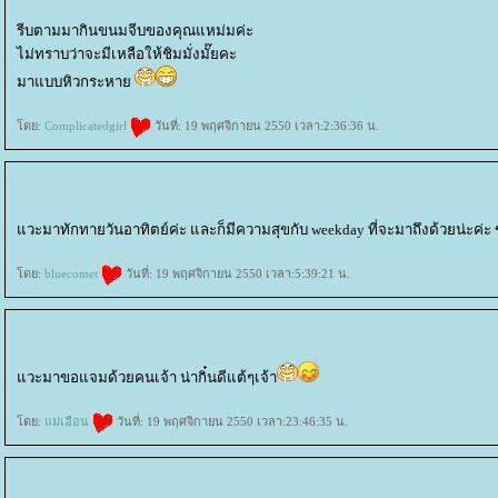
รีบตามมากินขนมจีบของคุณแหม่มค่ะ
ไม่ทราบว่าจะมีเหลือให้ชิมมั่งมั๊ยคะ
มาแบบหิวกระหา
ดย:
Complicatedgirl
วันที่: 19 พฤศจิกายน 2550 เวลา:2:36:36 น.
วะมาทักทายวันอาทิตย์ค่ะ และก็มีความสุขกับ weekday ที่จะมาถึงด้วยน่ะค่ะ ขน
ดย:
bluecomet
วันที่: 19 พฤศจิกายน 2550 เวลา:5:39:21 น.
วะมาขอแจมด้วยคนเจ้า น่ากิ๋นดีแต้ๆเจ้า
ดย:
ม่เฮือน
วันที่: 19 พฤศจิกายน 2550 เวลา:23:46:35 น.