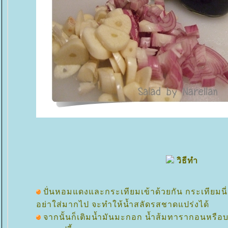
วิธีทำ
ปั่นหอมแดงและกระเทียมเข้าด้วยกัน กระเทียม
อย่าใส่มากไป จะทำให้น้ำสลัดรสชาดแปร่งได้
จากนั้นก็เติมน้ำมันมะกอก น้ำส้มทารากอนหรือบา