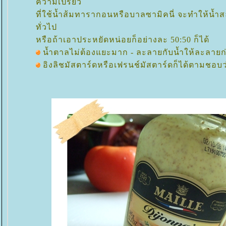
ความเปรี้ยว
ที่ใช้น้ำส้มทารากอนหรือบาลซามิคนี่ จะทำให้น้ำ
ทั่วไป
หรือถ้าเอาประหยัดหน่อยก็อย่างละ 50:50 ก็ได้
น้ำตาลไม่ต้องแยะมาก - ละลายกับน้ำให้ละลายก
อิงลิชมัสตาร์ดหรือเฟรนช์มัสตาร์ดก็ได้ตามชอบ