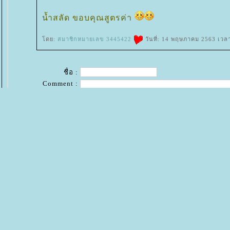
น้ำสลัด ขอบคุณสูตรค่า
ดย:
สมาชิกหมายเลข 3445422
วันที่: 14 พฤษภาคม 2563 เวล
ชื่อ :
Comment :
*ใช้ code html ตกแต่งข้อความได้เฉพาะสมาชิก
+
Emotion
+