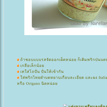
ถ้าชอบแบบรสจัดออกเผ็ดหน่อย ก็เติมพริกป่นบ
เกลือเล็กน้อ
เทใส่โถปั่น ปั่นให้เข้ากัน
ส่พริกไทยดำบดหยาบเกือบละเอียด และผง Italia
หรือ Origano นิดหน่อ
ต่งจานเตรียมลงท้อ