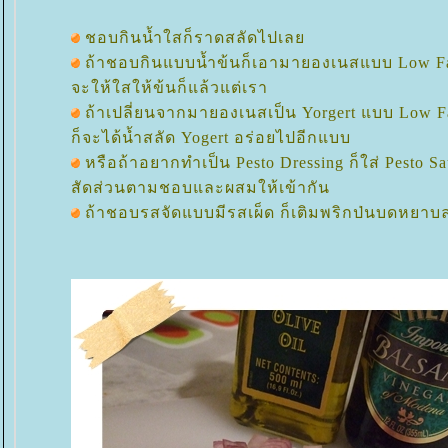
ชอบกินน้ำใสก็ราดสลัดไปเล
ถ้าชอบกินแบบน้ำข้นก็เอามายองเนสแบบ Low F
จะให้ใสให้ข้นก็แล้วแต่เรา
ถ้าเปลี่ยนจากมายองเนสเป็น Yorgert แบบ Low F
ก็จะได้น้ำสลัด Yogert อร่อยไปอีกแบบ
หรือถ้าอยากทำเป็น Pesto Dressing ก็ใส่ Pesto S
สัดส่วนตามชอบและผสมให้เข้ากัน
ถ้าชอบรสจัดแบบมีรสเผ็ด ก็เติมพริกป่นบดหยาบ