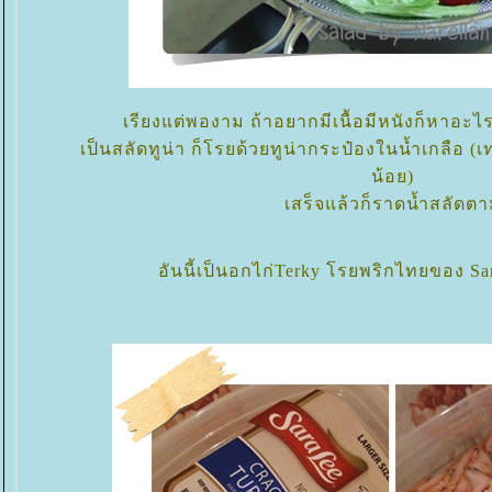
เรียงแต่พองาม ถ้าอยากมีเนื้อมีหนังก็หาอะ
เป็นสลัดทูน่า ก็โรยด้วยทูน่ากระป๋องในน้ำเกลือ (
น้อย)
เสร็จแล้วก็ราดน้ำสลัดต
อันนี้เป็นอกไก่Terky โรยพริกไทยของ Sa