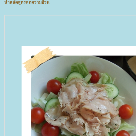
น้ำสลัดสูตรลดความอ้วน