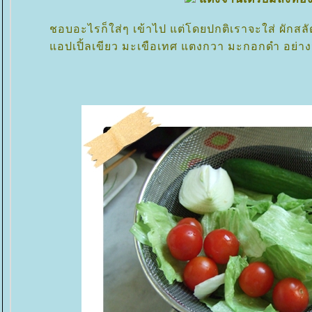
ชอบอะไรก็ใส่ๆ เข้าไป แต่โดยปกติเราจะใส่ ผักสลั
อปเปิ้ลเขียว มะเขือเทศ แตงกวา มะกอกดำ อย่