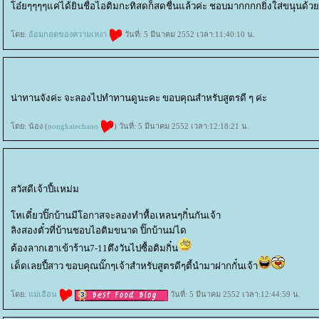
อ๋ยๆๆๆๆแค่ได้ยินชื่อไอติมกะทิสดก็สดชื่นแล้วค่ะ ชอบมากกกกยิ่งใส่ขนุนด
ดย:
อ้อมกอดของความเหงา
วันที่: 5 มีนาคม 2552 เวลา:11:40:10 น.
น่าทานจังค่ะ จะลองไปทำทานดูนะคะ ขอบคุณสำหรับสูตรดี ๆ ค่ะ
ดย: น้อง (
nongkatechano
) วันที่: 5 มีนาคม 2552 เวลา:12:18:21 น.
สวัสดีเจ้าปี้แหม่ม
หเดี๋ยวปิ๊กบ้านมีโอกาสจะลองทำหื้อเหลนๆกิ๋นกันเจ้า
ลิงสองตั๋วที่บ้านชอบไอติมขนาด ปิ๊กบ้านม่ได
ต้องลากเฮาเข้าร้าน7-11ตึงวันไปซื้อติมกิ๋น
เด็ดเลยปี้สาว ขอบคุณนั๊กๆเจ้าสำหรับสูตรดีๆตี้นำมาฝากกั๋นเจ้า
ดย:
ม่เฮือน
วันที่: 5 มีนาคม 2552 เวลา:12:44:59 น.