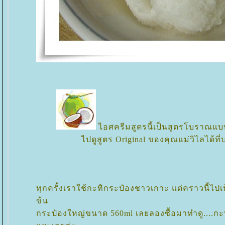
ไอศครีมสูตรนี้เป็นสูตรโบราณแบ
ไปดูสูตร Original ของคุณแม่วิไลได้ที่บ
ทุกครั้งเราใช้กะทิกระป๋องชาวเกาะ แต่คราวนี้ไปเ
ข้น
กระป๋องใหญ่ขนาด 560ml เลยลองซื้อมาทำดู....กะ