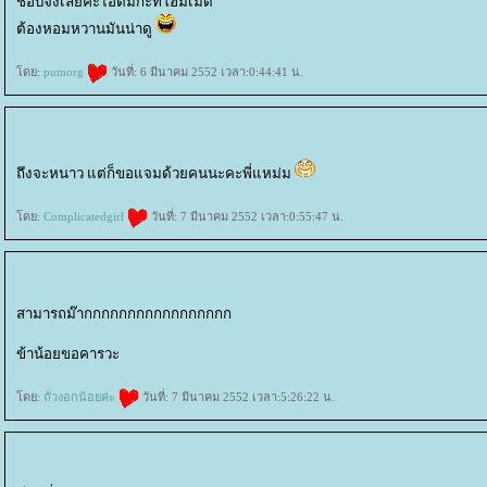
ชอบจังเลยคะไอติมกะทิโฮมเมด
ต้องหอมหวานมันน่าดู
ดย:
pumorg
วันที่: 6 มีนาคม 2552 เวลา:0:44:41 น.
ถึงจะหนาว แต่ก็ขอแจมด้วยคนนะคะพี่แหม่ม
ดย:
Complicatedgirl
วันที่: 7 มีนาคม 2552 เวลา:0:55:47 น.
สามารถม๊ากกกกกกกกกกกกกกกกก
ข้าน้อยขอคารวะ
ดย:
ถั่วงอกน้อยค่ะ
วันที่: 7 มีนาคม 2552 เวลา:5:26:22 น.