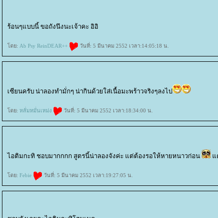
ร้อนๆแบบนี้ ขอถังนึงนะเจ้าคะ อิอิ
ดย:
Ab Psy ReinDEAR++
วันที่: 5 มีนาคม 2552 เวลา:14:05:18 น.
เซียนครับ น่าลองทำมั่กๆ น่ากินด้วยใส่เนื้อมะพร้าวจริงๆลงไป
ดย:
หลั่มหมั่นเหม่ง
วันที่: 5 มีนาคม 2552 เวลา:18:34:00 น.
ไอติมกะทิ ชอบมากกกก สูตรนี้น่าลองจังค่ะ แต่ต้องรอให้หายหนาวก่อน
ต่
ดย:
Febie
วันที่: 5 มีนาคม 2552 เวลา:19:27:05 น.