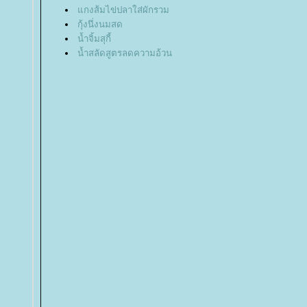
กงส้มไข่ปลาใส่ผักรวม
กุ้งนึ่งนมสด
น้ำจิ้มสุกี้
น้ำสลัดสูตรลดความอ้วน