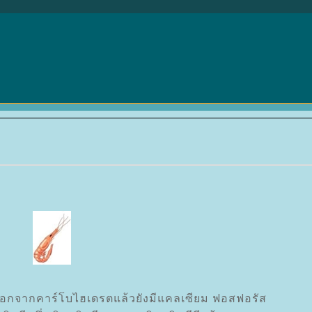
 นอกจากคาร์โบไฮเดรตแล้วยังมีแคลเซียม ฟอสฟอรัส