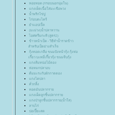
หอยทอด (กรอบนอกนุ่มใน)
กงเผ็ดเนื้อใส่มะเขือพวง
น้ำพริกไข่ปู
ไก่อบตะไคร้
ำแอปเปิ้ล
(มะม่วง)น้ำปลาหวาน
ไอศครีมกะทิ (สูตร2)
ข้าวหน้าเป็ด - วิธีทำน้ำราดข้าว
สำหรับเป็ดย่างสำเร็จ
กุ้งทอดเกลือ ขนมปังหน้ากุ้ง กุ้งห่อ
เกี๊ยว บะหมี่เกี๊ยวกุ้ง ขนมจีบกุ้ง
กงส้มหน่อไม้ดอง
ห่อหมกปลาอบ
ต้มมะระกับผักกาดดอง
กงไตปลา
คั่วกลิ้ง
ทอดมันปลากรา
กงเผ็ดลูกชิ้นปลากรา
กงป่าลูกชิ้นปลากราย(น้ำใส)
ลาบไก่
ปอเปี๊ยะสด