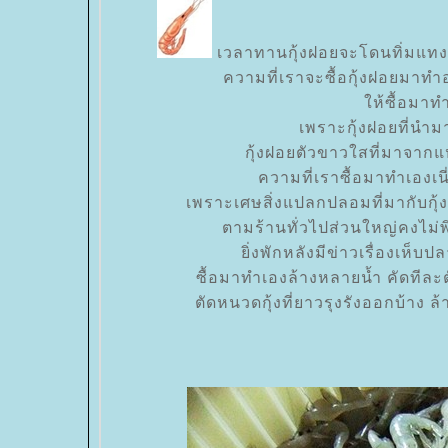
เวลาทานกุ้งฝอยจะโดนทิ่มแทงเห
ความที่เราจะซื้อกุ้งฝอยมา
ห้ซื้อมาทำ
เพราะกุ้งฝอยที่นำ
กุ้งฝอยตัวขาวใสที่มาจาก
ความที่เราซื้อมาทำเองเน
เพราะเศษสิ่งแปลกปลอมที่มากับกุ้ง
ตามร้านทั่วไปส่วนใหญ่คงไม่
ิ่งพักหลังมีข่าวเรื่องเห็บ
ซื้อมาทำเองล้างหลายน้ำ คัดทีล
ตัดหนวดกุ้งที่ยาวรุงรังออกบ้าง 