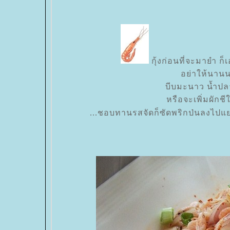
กุ้งก่อนที่จะมายำ ก็
อย่าให้นานนะ
บีบมะนาว น้ำป
หรือจะเพิ่มผักชีใ
...ชอบทานรสจัดก็ซัดพริกป่นลงไปแ