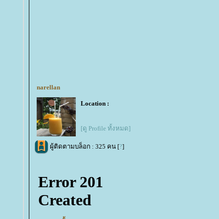
narellan
Location :
[ดู Profile ทั้งหมด]
ผู้ติดตามบล็อก : 325 คน [
?
]