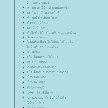
บ้านไม่ควรมองข้าม
กงกะหรี่ญี่ปุ่น (ด้วยหม้อหุงข้าว)
ผัดถั่วงอกหัวโตกับเต้าหู้
ข้าวหน้าไข่ข้นนัตโตะ
ำชาโยเต้กุ้งสด
ผัดเต้าหู้กรอบ
ตีนไก่ต้มโค้ก (ใส่เครื่องเทศแบบจีน)
Sausage Stew
ไอศครีมเผือก (ไม่ใส่นม ไม่ใส่ครีม
ไม่มีเครื่องทำไอศครีม)
กงเลียง
เนื้อเค็มผัดหน่อไม้ดอง
ส้มตำปูไข่ดอง
กะหล่ำปลีทอดน้ำปลา
เนื้อเค็มต้มกะทิกับหน่อไม้ดอง
น้ำพริกมะม่วง
น้ำพริกไข่ปู 2
ผักบุ้งผัดกะปิ
จ๊กไก่ใส่ไข่เยี่ยวม้า
ปลาแซลมอนผัดขิงกับถั่วเน่า
ญี่ปุ่น(นัตโตะ)
กุ้งคั่วกระทะ