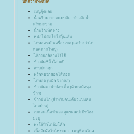
บทความทั้งหมด
เมนูกุ้งฝอ
น้ำพริกมะขามแบบผัด - ข้าวผัดน้ำ
พริกมะขาม
น้ำพริกเห็ดฟาง
หน่อไม้ผัดไข่ใส่วุ้นเส้น
ไก่ทอดหมักเครื่องเทศ (แสร้างว่าไก่
ทอดหาดใหญ่)
ไส้กรอกอิสานไร้ไส้
ข้าวผัดซีอิ๊วใส่กะปิ
ลาบปลาดุก
พริกหยวกสอดไส้ทอด
ไก่ทอด (หมัก 3 เกลอ)
ข้าวผัดคะน้าปลาเค็ม (ด้วยหม้อหุง
ข้าว)
ข้าวมันไก่ (สำหรับคนเดียวแบบคน
ไกลบ้าน)
เบคอนเนื้อทำเอง สูตรคุณปะป๊าน้อง
มะมู
พะโล้ปีกไก่ต้มโค้ก
เนื้อสับผัดใบโหระพา....เมนูที่คนไกล