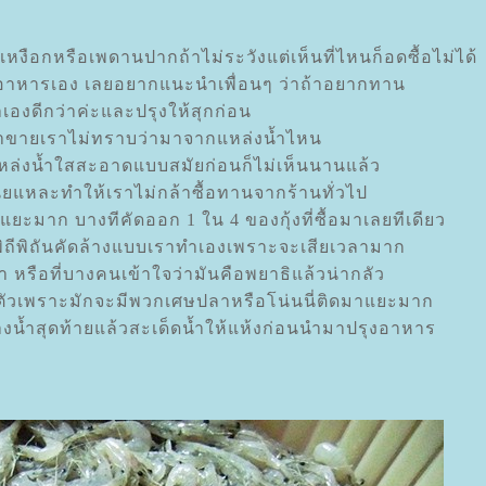
งือกหรือเพดานปากถ้าไม่ระวังแต่เห็นที่ไหนก็อดซื้อไม่ได้
ทำอาหารเอง เลยอยากแนะนำเพื่อนๆ ว่าถ้าอยากทาน
เองดีกว่าค่ะและปรุงให้สุกก่อน
มาขายเราไม่ทราบว่ามาจากแหล่งน้ำไหน
แหล่งน้ำใสสะอาดแบบสมัยก่อนก็ไม่เห็นนานแล้ว
ี่ยแหละทำให้เราไม่กล้าซื้อทานจากร้านทั่วไป
แยะมาก บางทีคัดออก 1 ใน 4 ของกุ้งที่ซื้อมาเลยทีเดียว
พิถีพิถันคัดล้างแบบเราทำเองเพราะจะเสียเวลามาก
ปลา หรือที่บางคนเข้าใจว่ามันคือพยาธิแล้วน่ากลัว
ะตัวเพราะมักจะมีพวกเศษปลาหรือโน่นนี่ติดมาแยะมาก
ล้างน้ำสุดท้ายแล้วสะเด็ดน้ำให้แห้งก่อนนำมาปรุงอาหาร