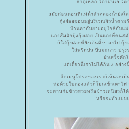
ธาตุเหล็ก วิตามินเอ วิต
สมัยก่อนตอนที่แม่น้ำลำคลองน้ำยังใส
กุ้งฝอยชอบอยู่บริเวณผิวน้ำตามร
บ้านตากับยายอยู่ใกล้กับแ
กงส้มผักบุ้งกุ้งฝอย เป็นแกงที่คน
ก็ใส่กุ้งฝอยที่ยังเต้นดึ๋งๆ ลงไป กุ
ส่พริกป่น บีบมะนาว ปรุงร
ำเสร็จตักใส
ต่เดี๋ยวนี้เราไม่ได้กิน 2 อย่างน
อีกเมนูโปรดของเราก็เห็นจะเป็
ห่อด้วยใบตองแล้วก็โยนเข้าเตาไฟ 
จะทานกับข้าวสวยหรือข้าวเหนียวก็ได้ท
หรือจะทำแบบเก