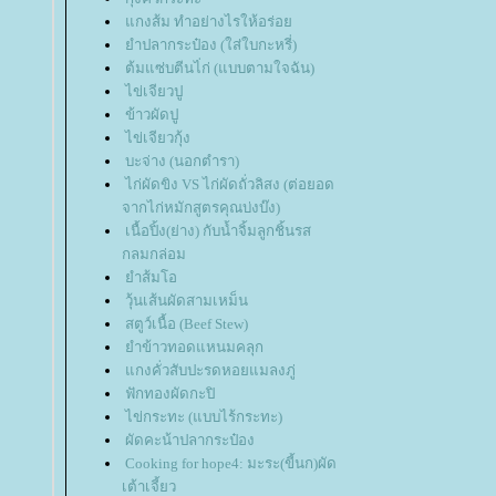
กงส้ม ทำอย่างไรให้อร่อ
ำปลากระป๋อง (ใส่ใบกะหรี่)
ต้มแซ่บตีนไ่ก่ (แบบตามใจฉัน)
ไข่เจียวปู
ข้าวผัดปู
ไข่เจียวกุ้ง
บะจ่าง (นอกตำรา)
ไก่ผัดขิง VS ไก่ผัดถั่วลิสง (ต่อยอด
จากไก่หมักสูตรคุณบ่งบ๊ง)
เนื้อปิ้ง(ย่าง) กับน้ำจิ้มลูกชิ้นรส
กลมกล่อม
ำส้มโอ
วุ้นเส้นผัดสามเหม็น
สตูว์เนื้อ (Beef Stew)
ำข้าวทอดแหนมคลุก
กงคั่วสับปะรดหอยแมลงภู่
ฟักทองผัดกะปิ
ไข่กระทะ (แบบไร้กระทะ)
ผัดคะน้าปลากระป๋อง
Cooking for hope4: มะระ(ขี้นก)ผัด
เต้าเจี้ยว