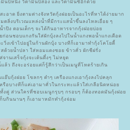
ามินบีหนึ่ง วิตามินบีสอง และวิตามินซีอีกด้ว
สะอาด ยิ่งตามต่างจังหวัดกุ้งฝอยเป็นอะไรที่หาได้ง่ายมาก
ิมตลิ่งบริเวณแหล่งน้ำที่มีกระแสน้ำขึ้นลงไหลเอื่อย ๆ
ม่น้ำปิง ตอนเด็กๆ จะได้กินอาหารจากกุ้งฝอยบ่อ
สมัยก่อนชอบแกงกันใส่ผักบุ้งลงไปในน้ำแกงพอน้ำแกงเดือด
้งจะวิ่งเข้าไปอยู่ในก้านผักบุ้ง บางทีก็เอามาทำกุ้งโคโยตี้
สด้วยน้ำปลา ใส่หอมแดงซอย ข้าวคั่ว ผักชีฝรั่ง
่จานเสร็จกุ้งจะเต้นดึ๋งๆ ไม่หยุด
ี้แล้ว ถึงจะอร่อยแต่ก็รู้สึกว่าเป็นเมนูที่โหดร้ายเกิน
นแอ๊บกุ้งฝอย โขลกๆ ตำๆ เครืองแกงเอากุ้งลงไปคลุก
หรือบางทีก็แค่เอามาคั่วในกระทะแล้วใส่เกลือนิดหน่อ
ั้งคู่ ส่วนใครที่ชอบเมนูกรุบๆ กรอบๆ ก็ต้องทอดมันกุ้งฝอ
็บกินนานๆ ก็เอามาหมักทำกุ้งจ่อม