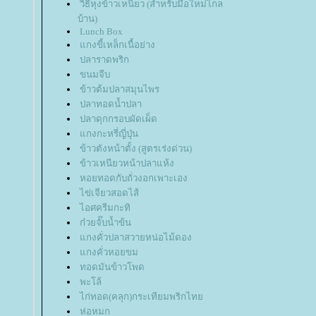
วิธีหุงข้าวเหนียว (สำหรับมือใหม่ไกล
บ้าน)
Lunch Box
กงขี้เหล็กเนื้อย่าง
ปลาราดพริก
ขนมจีบ
ข้าวต้มปลาสมุนไพร
ปลาทอดน้ำปลา
ปลาดุกกรอบผัดเผ็ด
กงกะหรี่ญี่ปุ่น
ข้าวตังหน้าตั้ง (สูตรเร่งด่วน)
ข้าวเหนียวหน้าปลาแห้ง
หอยทอดกับถั่วงอกเพาะเอง
ไข่เจียวสอดไส้
ไอศครีมกะทิ
ก๋วยจั๊บน้ำข้น
กงคั่วปลาสวายหน่อไม้ดอง
กงคั่วหอยขม
ทอดมันข้าวโพด
พะโล้
ไก่ทอด(คลุก)กระเทียมพริกไท
ห่อหมก