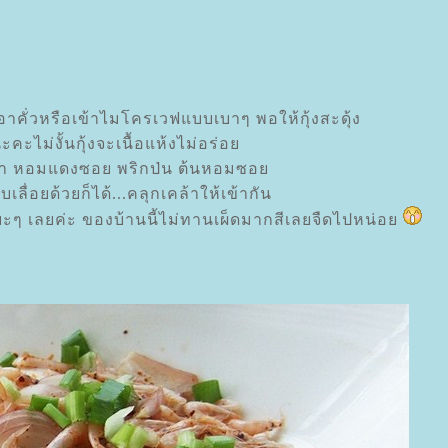
เอาคั่วหรือเข้าไมโครเวฟแบบเบาๆ พอให้กุ้งสะดุ้ง
คะไม่งั้นกุ้งจะเนื้อแห้งไม่อร่อ
ลา หอมแดงซอย พริกป่น ต้นหอมซอ
บเลื่อยด้วยก็ได้...คลุกเคล้าให้เข้ากัน
ยะๆ เลยค่ะ ของบ้านนี้ไม่ทานเผ็ดมากสีเลยจืดไปหน่อ