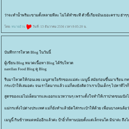
ว่าจะทำน้ำพริมะขามตั้งหลายทีละ ไม่ได้ทำซะที ตัวขี้เกียจมันเยอะคราบ ฮ่าๆๆ
ดย:
ทนายอ้วน
วันที่: 13 ธันวาคม 2556 เวลา:9:05:20 น.
บันทึกการโหวต Blog ในวันนี้
ผู้เขียน Blog หมวดเนื้อหา Blog ได้รับโหวต
narellan Food Blog ดู Blog
รีบมาโหวตให้ก่อนเลย เมนูสายใยรักของแม่ค่ะ เมนูนี้ สมัยก่อนขึ้นมาเรียน 
กระเป๋าให้เสมอค่ะ จนเราโตมากแล้ว แม่ก็คงยังคิดว่าเราเป็นเด็กๆ ไปหาทีไร
สูตรของแม่ไม่เผ็ดมากและออกแนวหวานๆ เพราะตั้งใจทำให้เราปาดขนมปังได
ม่กระทั่งไปต่างประเทศ แม่ก็ยังทำแล้วยัดใส่กระเป๋าให้ด้วย เพื่อนบางคนล้
เมนูนี้ กินข้าวหมดหม้ออีกแล้วค่ะ ป้าอิ๋วก็ทานบ่อยตั้งแต่เล็กจนโต มิน่าล่ะ ถึง