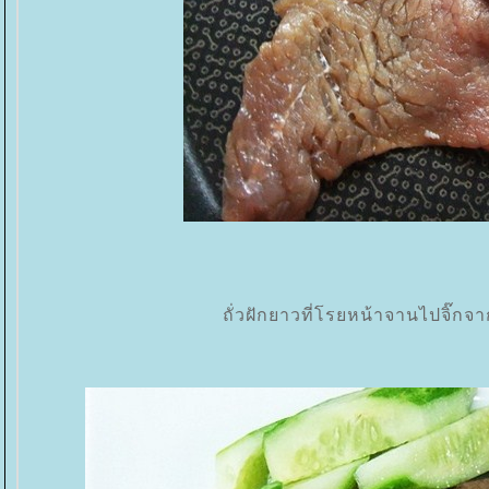
ถั่วฝักยาวที่โรยหน้าจานไปจิ๊