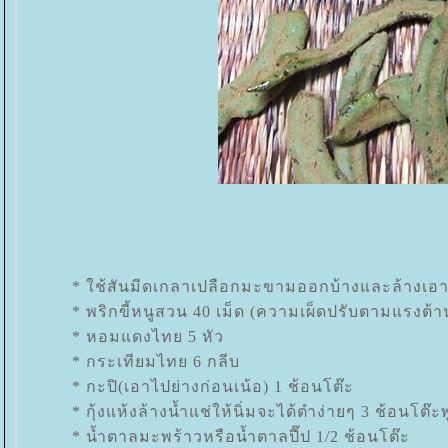
* ใช้สันมีดเกลาเปลือกมะขามออกบ้างและล้างเอา
* พริกขี้หนูสวน 40 เม็ด (ความเผ็ดปรับตามแรงต้
* หอมแดงไทย 5 หัว
* กระเทียมไทย 6 กลีบ
* กะปิ(เอาไปย่างก่อนเน้อ) 1 ช้อนโต๊ะ
* กุ้งแห้งล้างน้ำแช่ให้นิ่มจะได้ตำง่ายๆ 3 ช้อนโต๊ะ
* น้ำตาลมะพร้าวหรือน้ำตาลปี๊ป 1/2 ช้อนโต๊ะ