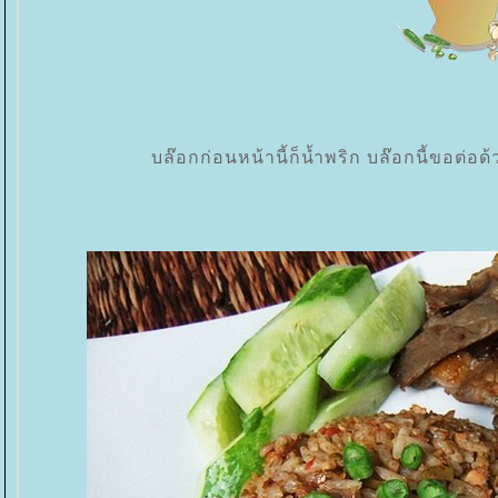
บล๊อกก่อนหน้านี้ก็น้ำพริก บล๊อกนี้ขอต่อ