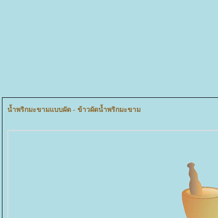
น้ำพริกมะขามแบบผัด - ข้าวผัดน้ำพริกมะขาม