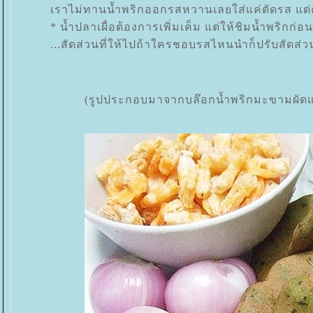
เราไม่ทานน้ำพริกออกรสหวานเลยใส่แค่ตัดรส แต่ค
* น้ำปลาเผื่อต้องการเพิ่มเค็ม แต่ให้ชิมน้ำพริกก่อ
...สัดส่วนที่ให้ไปถ้าใครชอบรสไหนนำก็ปรับสัดส
(รูปประกอบมาจากบล๊อกน้ำพริกมะขามผัดแ