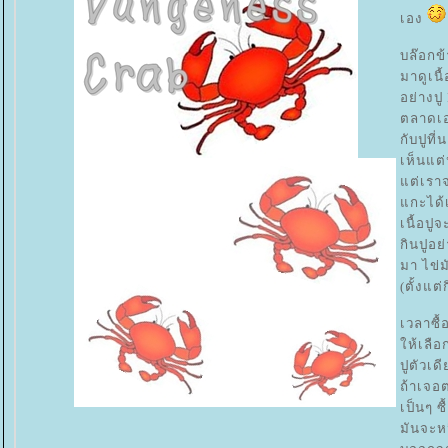
เอง
บล๊อกข้
มาดูเนื
อย่างปู
ตลาดเอ
กับปูที
เห็นแต่
ต่เราจ
กะได้เ
เนื้อปู
กินปูอย
มา ไข่ม
(ตั้งแต
เวลาซื้
ห้เลือก
ปูตัวเด
ถ้าเจอ
เป็นๆ ซ
มันจะห