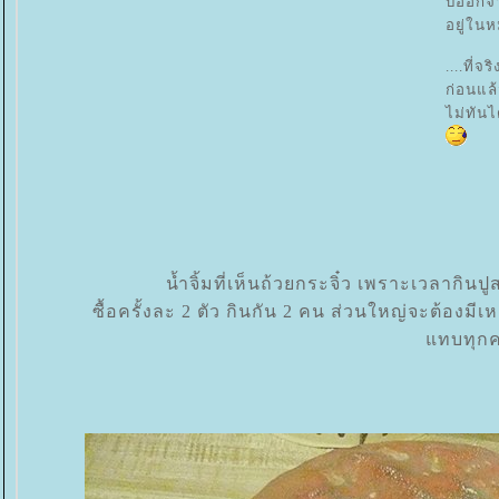
บออกจา
อยู่ในห
....ที่
ก่อนแล
ไม่ทัน
น้ำจิ้มที่เห็นถ้วยกระจิ๋ว เพราะเวลากินป
ซื้อครั้งละ 2 ตัว กินกัน 2 คน ส่วนใหญ่จะต้องมี
ทบทุกคร