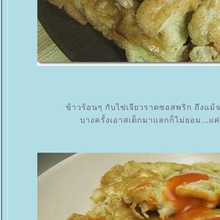
ข้าวร้อนๆ กับไข่เจียวราดซอสพริก ถึงแม้จ
บางครั้งเอาสเต็กมาแลกก็ไม่ยอม...แค