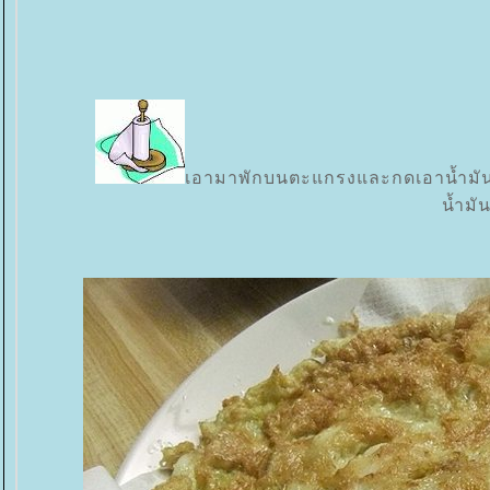
เอามาพักบนตะแกรงและกดเอาน้ำมัน
น้ำมั