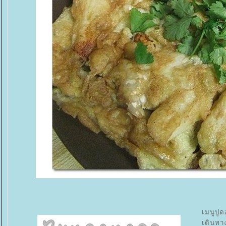
เมนูปูด
เดินทา