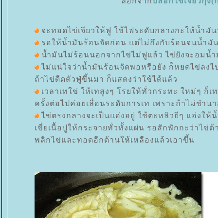
ลอกจาก
บล๊อกไข่เจียวกุ้ง
จะทอดไข่เจียวให้ฟู ใช้ไฟระดับกลางกะให้น้ำมั
รอให้น้ำมันร้อนจัดก่อน แต่ไม่ถึงกับร้อนจนน้ำมั
น้ำมันไม่ร้อนนอกจากไข่ไม่ฟูแล้ว ไข่ยังจะอมน้ำ
ไม่แน่ใจว่าน้ำมันร้อนจัดพอหรือยัง ก็หยดไข่ลง
ถ้าไข่ดีดตัวฟู่ขึ้นมา ก็แสดงว่าใช้ได้แล้ว
เวลาเทใข่ ให้เทสูงๆ โรยให้ทั่วกระทะ ใหม่ๆ ก็เ
ครั้งต่อไปค่อยเลื่อนระดับการเท เพราะถ้าไม่ชำนา
ไข่ตรงกลางจะเป็นแอ่งอยู่ ใช้ตะหลิวยีๆ แอ่งให้น
เขี่ยเนื้อปูให้กระจายทั่วทั้งแผ่น รอสักพักกะว่าไข่ด้
พลิกไข่และทอดอีกด้านให้เหลืองแล้วเอาขึ้น