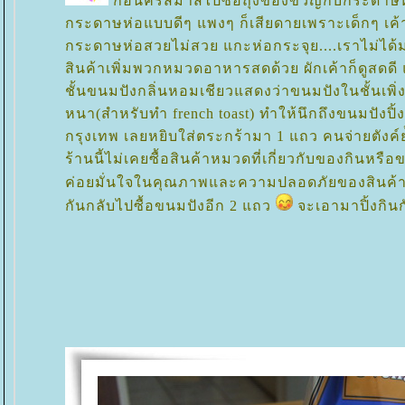
ก่อนคริสมาสไปซื้อถุงของขวัญกับกระดาษห่อข
กระดาษห่อแบบดีๆ แพงๆ ก็เสียดายเพราะเด็กๆ เค้
กระดาษห่อสวยไม่สวย แกะห่อกระจุย....เราไม่ได้มา
สินค้าเพิ่มพวกหมวดอาหารสดด้วย ผักเค้าก็ดูสดดี 
ชั้นขนมปังกลิ่นหอมเชียวแสดงว่าขนมปังในชั้นเพิ่งส
หนา(สำหรับทำ french toast) ทำให้นึกถึงขนมปังป
กรุงเทพ เลยหยิบใส่ตระกร้ามา 1 แถว คนจ่ายตังค์ย
ร้านนี้ไม่เคยซื้อสินค้าหมวดที่เกี่ยวกับของกินหร
ค่อยมั่นใจในคุณภาพและความปลอดภัยของสินค้
กันกลับไปซื้อขนมปังอีก 2 แถว
จะเอามาปิ้งกินก