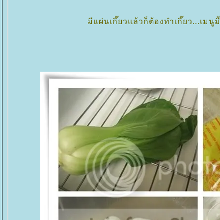
มีแผ่นเกี๊ยวแล้วก็ต้องทำเกี๊ยว...เมนูม