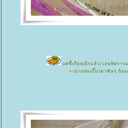
ต่ขี้เกียจ(อีกแล้ว) เลยจัดการ
เอาแผ่นเกี๊ยวมาพันๆ กุ้งแ