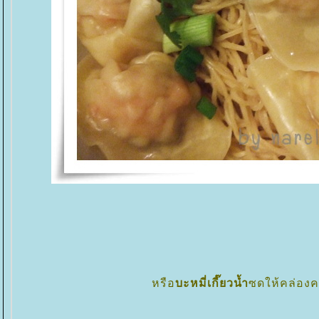
หรือ
บะหมี่เกี๊ยวน้ำ
ซดให้คล่องค