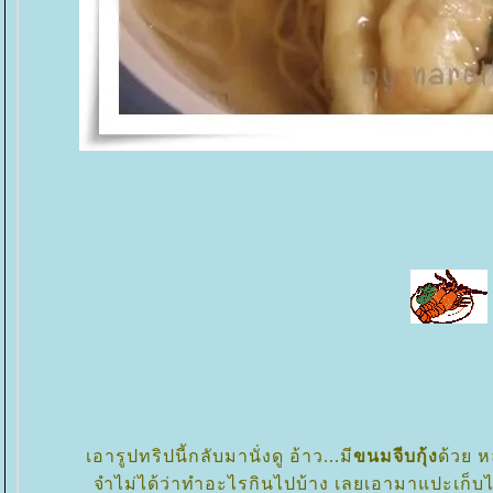
เอารูปทริปนี้กลับมานั่งดู อ้าว...มี
ขนมจีบกุ้ง
ด้วย ห
จำไม่ได้ว่าทำอะไรกินไปบ้าง เลยเอามาแปะเก็บไว