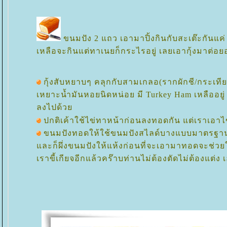
ขนมปัง 2 แถว เอามาปิ้งกินกับสะเต๊ะกันแค่ 
เหลือจะกินแต่ทาเนยก็กระไรอยู่ เลยเอากุ้งมาต่อ
กุ้งสับหยาบๆ คลุกกับสามเกลอ(รากผักชี/กระเทียม
เหยาะน้ำมันหอยนิดหน่อย มี Turkey Ham เหลืออยู่ 
ลงไปด้ว
ปกติเค้าใช้ไข่ทาหน้าก่อนลงทอดกัน แต่เราเอาไข
ขนมปังทอดให้ใช้ขนมปังสไลด์บางแบบมาตรฐาน
ละก็ผึ่งขนมปังให้แห้งก่อนที่จะเอามาทอดจะช่วยใ
เราขี้เกียจอีกแล้วคร๊าบท่านไม่ต้องตัดไม่ต้องแต่ง เอ