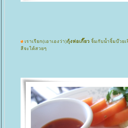
เราเรียก(เอาเองว่า)
กุ้งห่อเกี๊ยว
จิ้มกับน้ำจิ้มบ๊ว
สีจะได้สวยๆ