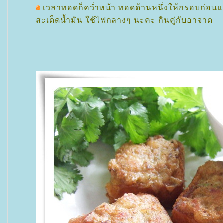
เวลาทอดก็คว่ำหน้า ทอดด้านหนึ่งให้กรอบก่อนแล้
สะเด็ดน้ำมัน ใช้ไฟกลางๆ นะคะ กินคู่กับอาจาด