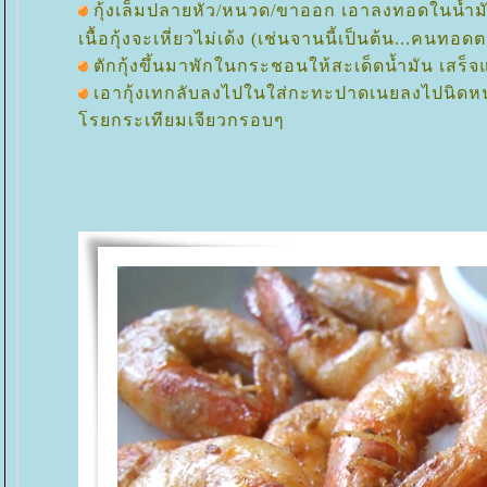
กุ้งเล็มปลายหัว/หนวด/ขาออก เอาลงทอดในน้ำ
เนื้อกุ้งจะเหี่ยวไม่เด้ง (เช่นจานนี้เป็นต้น...คนท
ตักกุ้งขึ้นมาพักในกระชอนให้สะเด็ดน้ำมัน เสร
เอากุ้งเทกลับลงไปในใส่กะทะปาดเนยลงไปนิดหน่อ
รยกระเทียมเจียวกรอบๆ