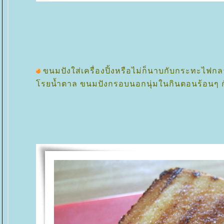
ขนมปังใส่เครื่องปิ้งหรือไม่ก็นาบกับกระทะไฟก
รยน้ำตาล ขนมปังกรอบนอกนุ่มในกินตอนร้อนๆ 