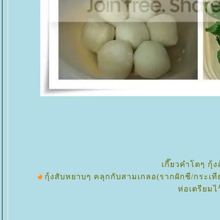
เกี๊ยวคำโตๆ กุ้
กุ้งสับหยาบๆ คลุกกับสามเกลอ(รากผักชี/กระเทีย
ห่อเตรียมไว