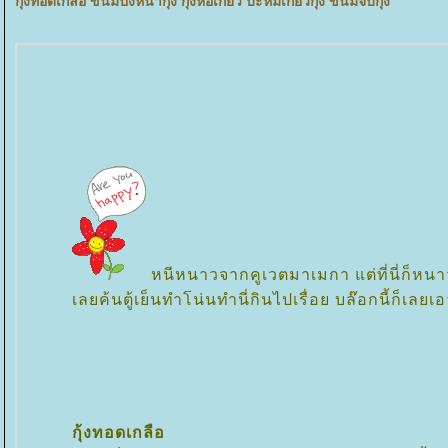
กุ้งทอดเกลือ ขนมปังหน้ากุ้ง กุ้งห่อเกี๊ยว บะหมี่เกี๊ยวกุ้ง ขนมจีบกุ้ง
หนีหนาวจากคูเวตมาเมกา แต่ที่นี่ก็หนาว
เลยค้นตู้เย็นทำโน่นทำนี่กินไปเรื่อย บล๊อกนี้ก็เลยเ
กุ้งทอดเกลือ