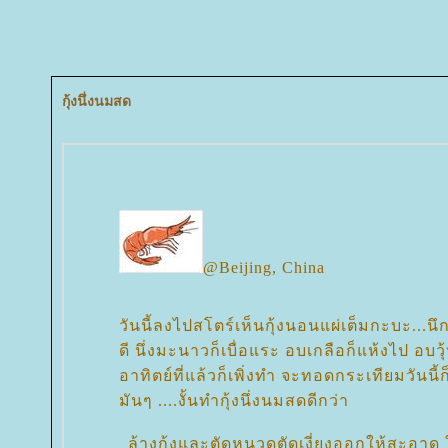
กุ้งนึ่งนมสด
@Beijing, China
วันนี้ลงไปสโตร์เห็นกุ้งนอนแผ่เต็มกะบะ...น
ดี นึ่งมะนาวก็เบื่อแระ อบเกลือก็แห้งไป อบวุ้
อาทิตย์ที่แล้วก็เพิ่งทำ จะทอดกระเทียมวันนี้
มันๆ ....งั้นทำกุ้งนึ่งนมสดดีกว่า
ล้างกุ้งและตัดหนวดตัดเงี่ยงออกให้สะอาด 