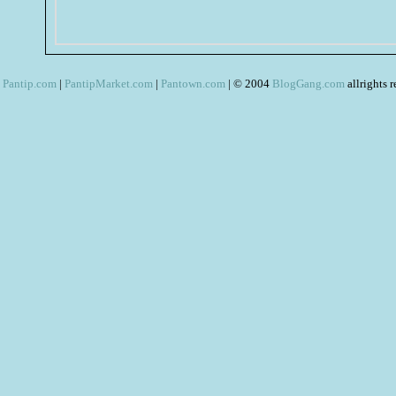
Pantip.com
|
PantipMarket.com
|
Pantown.com
| © 2004
BlogGang.com
allrights 