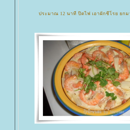
ประมาณ 12 นาที ปิดไฟ เอาผักชีโรย ยกมาห