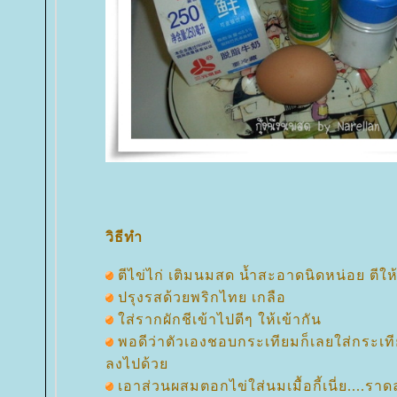
วิธีทำ
ตีไข่ไก่ เติมนมสด น้ำสะอาดนิดหน่อย ตีให้
ปรุงรสด้วยพริกไทย เกลือ
ส่รากผักชีเข้าไปตีๆ ให้เข้ากัน
พอดีว่าตัวเองชอบกระเทียมก็เลยใส่กระเท
ลงไปด้ว
เอาส่วนผสมตอกไข่ใส่นมเมื้อกี้เนี่ย....ราดลง