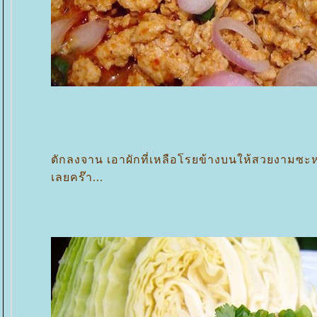
ตักลงจาน เอาผักที่เหลือโรยข้างบนให้สวยงาม
เลยคร๊า...