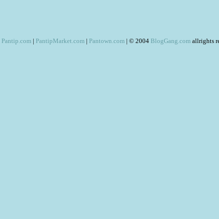
Pantip.com
|
PantipMarket.com
|
Pantown.com
| © 2004
BlogGang.com
allrights 