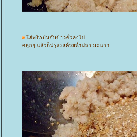
ส่พริกป่นกับข้าวคั่วลงไป
คลุกๆ แล้วก็ปรุงรสด้วยน้ำปลา มะนาว