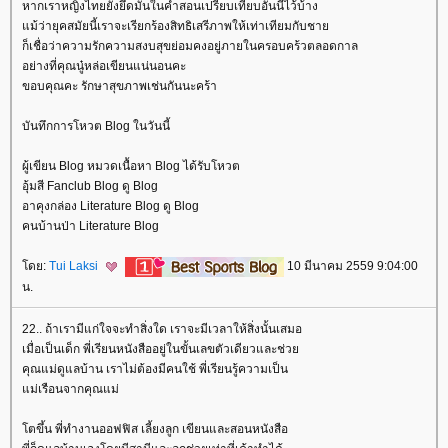
หากเราหญิงไทยยังยึดมั่นในคำสอนเปรียบเทียบอันนี้ไว้บ้าง
ม้ว่ายุคสมัยนี้เราจะเรียกร้องสิทธิเสรีภาพให้เท่าเทียมกับชา
ก็เชื่อว่าความรักความสงบสุขย่อมคงอยู่ภายในครอบคร้วตลอดกาล
อย่างที่คุณนู๋หล่อเขียนแน่นอนคะ
ขอบคุณคะ รักษาสุขภาพเช่นกันนะคร้า
บันทึกการโหวต Blog ในวันนี้
ผู้เขียน Blog หมวดเนื้อหา Blog ได้รับโหวต
อุ้มสี Fanclub Blog ดู Blog
อาคุงกล่อง Literature Blog ดู Blog
คนบ้านป่า Literature Blog
ดย:
Tui Laksi
10 มีนาคม 2559 9:04:00
น.
22.. ถ้าเรามีแก่ใจจะทำสิ่งใด เราจะมีเวลาให้สิ่งนั้นเสมอ
เมื่อเป็นเด็ก พี่เรียนหนังสืออยู่ในขั้นเลขตัวเดียวและช่ว
คุณแม่ดูแลบ้าน เราไม่ต้องมีคนใช้ พี่เรียนรู้ความเป็น
ม่เรือนจากคุณแม่
ตขึ้น พี่ทำงานออฟฟิส เลี้ยงลูก เขียนและสอนหนังสือ