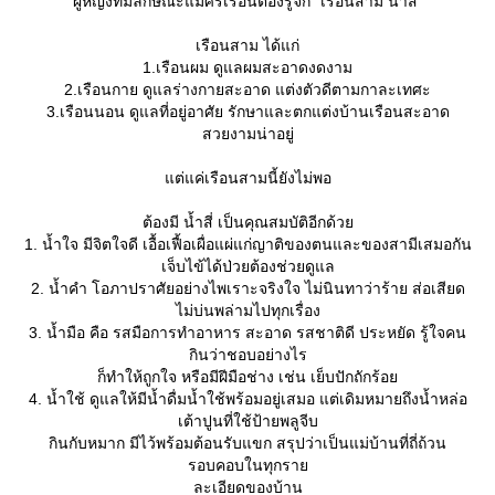
ผู้หญิงที่มีลักษณะแม่ศรีเรือนต้องรู้จัก "เรือนสาม น้ำสี่"
เรือนสาม ได้แก่
1.เรือนผม ดูแลผมสะอาดงดงาม
2.เรือนกาย ดูแลร่างกายสะอาด แต่งตัวดีตามกาละเทศะ
3.เรือนนอน ดูแลที่อยู่อาศัย รักษาและตกแต่งบ้านเรือนสะอาด
สวยงามน่าอยู่
ต่แค่เรือนสามนี้ยังไม่พอ
ต้องมี น้ำสี่ เป็นคุณสมบัติอีกด้ว
1. น้ำใจ มีจิตใจดี เอื้อเฟื้อเผื่อแผ่แก่ญาติของตนและของสามีเสมอกัน
เจ็บไข้ได้ป่วยต้องช่วยดูแล
2. น้ำคำ โอภาปราศัยอย่างไพเราะจริงใจ ไม่นินทาว่าร้าย ส่อเสียด
ไม่บ่นพล่ามไปทุกเรื่อง
3. น้ำมือ คือ รสมือการทำอาหาร สะอาด รสชาติดี ประหยัด รู้ใจคน
กินว่าชอบอย่างไร
ก็ทำให้ถูกใจ หรือมีฝีมือช่าง เช่น เย็บปักถักร้อ
4. น้ำใช้ ดูแลให้มีน้ำดื่มน้ำใช้พร้อมอยู่เสมอ แต่เดิมหมายถึงน้ำหล่อ
เต้าปูนที่ใช้ป้ายพลูจีบ
กินกับหมาก มีไว้พร้อมต้อนรับแขก สรุปว่าเป็นแม่บ้านที่ถี่ถ้วน
รอบคอบในทุกรา
ละเอียดของบ้าน