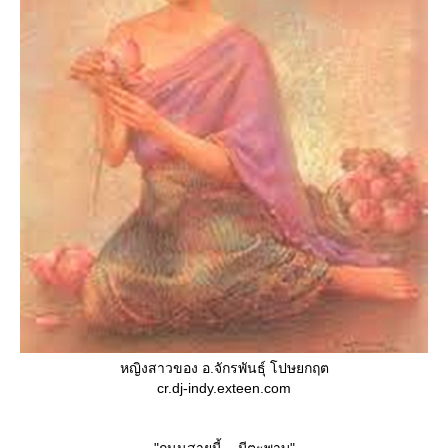
หญิงสาวของ อ.จักรพันธุ์ โปษยกฤต
cr.dj-indy.exteen.com
"ถนนสายนี้... มีตะพาบ"