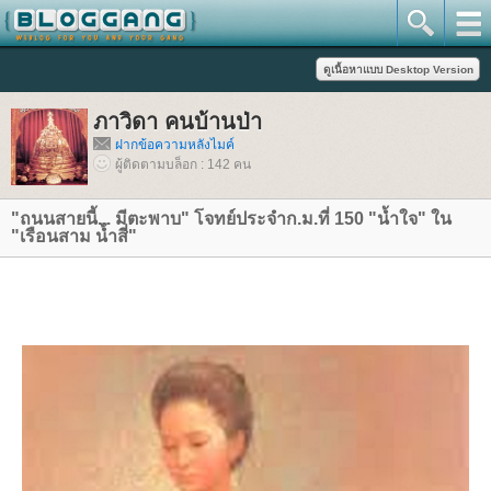
ภาวิดา คนบ้านป่า
ฝากข้อความหลังไมค์
ผู้ติดตามบล็อก : 142 คน
"ถนนสายนี้... มีตะพาบ" โจทย์ประจำก.ม.ที่ 150 "น้ำใจ" ใน
"เรือนสาม น้ำสี่"