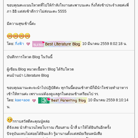
ขอบคุณคะแนนโหวตที่ไปให้กำลังใจงานตะพาบนะคะ กิ่งก็ส่งช้าประจำเลยค่ะพี่
ภา อิอิ แต่ส่งช้าดีกว่าไม่ส่งนะคะ 5555
มีความสุขเช้านี้ค่ะ
ดย:
กิ่งฟ้า
10 มีนาคม 2559 8:02:18 น.
บันทึกการโหวต Blog ในวันนี้
ผู้เขียน Blog หมวดเนื้อหา Blog ได้รับโหวต
คนบ้านป่า Literature Blog
ขอบคุณมานะคะจะนำไปปฎิบัติค่ะ ทุกวันนี้ตอนเช้าสามีก็มีนำใจช่วยทำอาหาร
เช้าให้ทานค่ะ เพราะแม่ต้องดูแลลูกในตอนเช้าเตรียมไป รร.
ดย:
kae+aoe
10 มีนาคม 2559 8:10:14
น.
กราบสวัสดีคะคุณนู๋หล่อ
ดีจังเลย นำสำนวนไทยโบราณ เรือนสาม นัำสี่ มาให้ได้ยินกันอีกครั้ง
ปัจจุบันแทบไม่ค่อยได้ยินแล้ว รู้มานานตั้งแต่สมัยเรียนหนังสือ