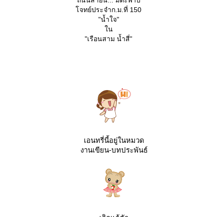
จทย์ประจำก.ม.ที่ 150
"น้ำใจ"
น
"เรือนสาม น้ำสี่"
เอนทรี่นี้อยู่ในหมวด
งานเขียน-บทประพันธ์