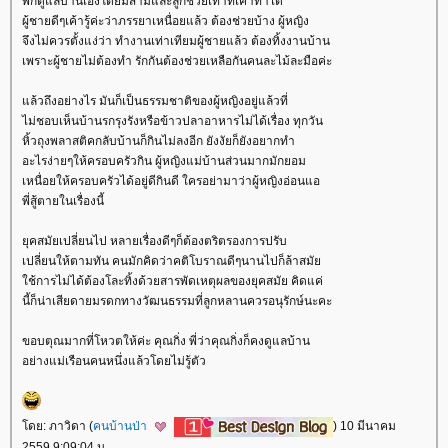
พี่ก็ดูแลบ้านเองโดยมีสามีและลูกช่วยเท่าที่เค้าทำได้
ผู้ชายดีๆเค้ารู้ค่ะว่าภรรยาเหนื่อยแล้ว ต้องช่วยบ้าง ผู้หญิง
จึงไม่ควรตั้งแง่ว่า ทำงานเท่าเทียมผู้ชายแล้ว ต้องทิ้งงานบ้าน
เพราะผู้ชายไม่ต้องทำ รักกันต้องช่วยเหลือกันคนละไม้ละมือค่ะ
ล้วถึงอย่างไร มันก็เป็นธรรมชาติของผู้หญิงอยู่แล้วที่
ไม่ชอบเห็นบ้านรกรุงรังหรือข้าวปลาอาหารไม่ได้เรื่อง ทุกวัน
หิ้วถุงพลาสติคกลับบ้านก็กินไม่ลงอีก ยังงัยก็ยังอยากทำ
อะไรง่ายๆให้ครอบครัวกิน ผู้หญิงแม่บ้านส่วนมากมักยอม
เหนื่อยให้ครอบครัวได้อยู่ดีกินดี ใครอย่ามาว่าผู้หญิงอ่อนแอ
พี่สู้ตายในเรื่องนี้
ุคสมัยเปลี่ยนไป หลายเรื่องดีๆก็ต้องตริตรองการปรับ
เปลี่ยนให้ตามทัน คนมักคิดว่าคติโบราณดีๆนานไปก็ล้าสมั
ช้การไม่ได้ต้องโละทิ้งด้วยสารพัดเหตุผลของยุคสมัย คิดแค่
นี้ก็น่าเสียดายมรดกทางวัฒนธรรมที่ลูกหลานควรอนุรักษ์นะคะ
ขอบตุณมากที่โหวตให้ค่ะ คุณกิ่ง พี่ว่าคุณกิ่งก็คงดูแลบ้าน
อย่างแม่เรือนคนหนึ่งแล้วโดยไม่รู้ตัว
ดย: ภาวิดา (
คนบ้านป่า
) 10 มีนาคม
2559 9:09:04 น.