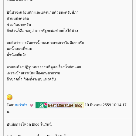
ปีนี้น่าจะแล้งหนัก และแล้งนานด้วยนะครับพี่ภา
ส่วนหนึ่งคงต้อ
ช่วยกันประหยัด
อีกส่วนก็คือ รอดูว่าภาครัฐจะพอทำอะไรได้บ้าง
ผมคิดว่าการจัดการน้ำของประเทศเราไม่ดีเลยครับ
พอน้ำเยอะก็ท่วม
น้ำน้อยก็แล้ง
อาจจะต้องปฏิรูปหน่วยงานที่ดูแลเรื่องน้ำก่อนเล
เพราะบ้านเราเป็นเมืองเกษตรกรรม
ถ้าขาดน้ำ ก็พังทั้งระบบแน่ๆครับ
ดย:
กะว่าก๋า
10 มีนาคม 2559 10:14:17
น.
บันทึกการโหวต Blog ในวันนี้