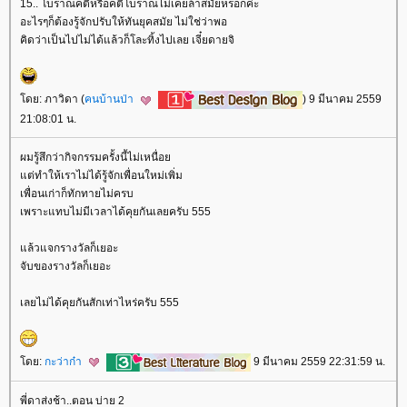
15.. โบราณคติหรือคติโบราณไม่เคยล้าสมัยหรอกค่ะ
อะไรๆก็ต้องรู้จักปรับให้ทันยุคสมัย ไม่ใช่ว่าพอ
คิดว่าเป็นไปไม่ได้แล้วก็โละทิ้งไปเลย เจี๋ยดายจิ
ดย: ภาวิดา (
คนบ้านป่า
) 9 มีนาคม 2559
21:08:01 น.
ผมรู้สึกว่ากิจกรรมครั้งนี้ไม่เหนื่อ
ต่ทำให้เราไม่ได้รู้จักเพื่อนใหม่เพิ่ม
เพื่อนเก่าก็ทักทายไม่ครบ
เพราะแทบไม่มีเวลาได้คุยกันเลยครับ 555
ล้วแจกรางวัลก็เยอะ
จับของรางวัลก็เยอะ
เลยไม่ได้คุยกันสักเท่าไหร่ครับ 555
ดย:
กะว่าก๋า
9 มีนาคม 2559 22:31:59 น.
พี่ดาส่งช้า..ตอน บ่าย 2