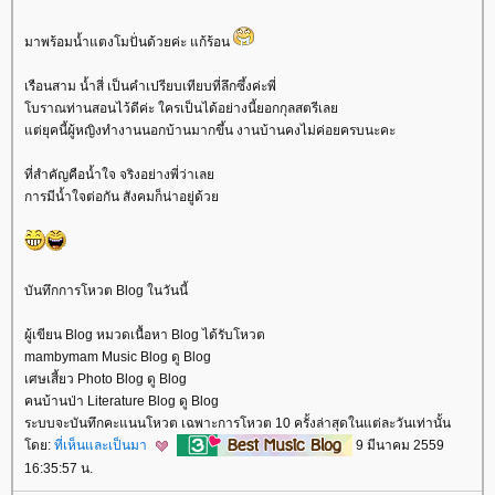
มาพร้อมน้ำแตงโมปั่นด้วยค่ะ แก้ร้อน
เรือนสาม น้ำสี่ เป็นคำเปรียบเทียบที่ลึกซึ้งค่ะพี่
บราณท่านสอนไว้ดีค่ะ ใครเป็นได้อย่างนี้ยอกกุลสตรีเล
ต่ยุคนี้ผู้หญิงทำงานนอกบ้านมากขึ้น งานบ้านคงไม่ค่อยครบนะคะ
ที่สำคัญคือน้ำใจ จริงอย่างพี่ว่าเล
การมีน้ำใจต่อกัน สังคมก็น่าอยู่ด้ว
บันทึกการโหวต Blog ในวันนี้
ผู้เขียน Blog หมวดเนื้อหา Blog ได้รับโหวต
mambymam Music Blog ดู Blog
เศษเสี้ยว Photo Blog ดู Blog
คนบ้านป่า Literature Blog ดู Blog
ระบบจะบันทึกคะแนนโหวต เฉพาะการโหวต 10 ครั้งล่าสุดในแต่ละวันเท่านั้น
ดย:
ที่เห็นและเป็นมา
9 มีนาคม 2559
16:35:57 น.