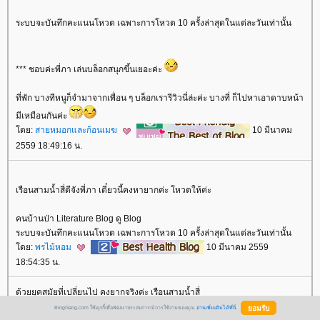
ระบบจะบันทึกคะแนนโหวต เฉพาะการโหวต 10 ครั้งล่าสุดในแต่ละวันเท่านั้น
*** ชอบค่ะพี่ภา เล่นบล็อกสนุกขึ้นเยอะค่ะ
ที่พัก บางทีหนูก็จำมาจากเพื่อน ๆ บล็อกเรารีวิวนี่ล่ะค่ะ บางที่ ก็ไปหาเอาดาบหน้า
มีเหมือนกันค่ะ
ดย:
สายหมอกและก้อนเมฆ
10 มีนาคม
2559 18:49:16 น.
เรือนสามน้ำสี่ดีจังพี่ภา เดี๋ยวนี้คงหายากค่ะ โหวตให้ค่ะ
คนบ้านป่า Literature Blog ดู Blog
ระบบจะบันทึกคะแนนโหวต เฉพาะการโหวต 10 ครั้งล่าสุดในแต่ละวันเท่านั้น
ดย:
พรไม้หอม
10 มีนาคม 2559
18:54:35 น.
ด้วยยุคสมัยที่เปลี่ยนไป คงยากจริงค่ะ เรือนสามน้ำสี่
ต่น้ำใจนี่คงมีแน่นอนค่ะ
BlogGang.com ใช้คุกกี้เพื่อพัฒนาประสบการณ์การใช้งานของคุณ
อ่านเพิ่มเติมได้ที่นี่