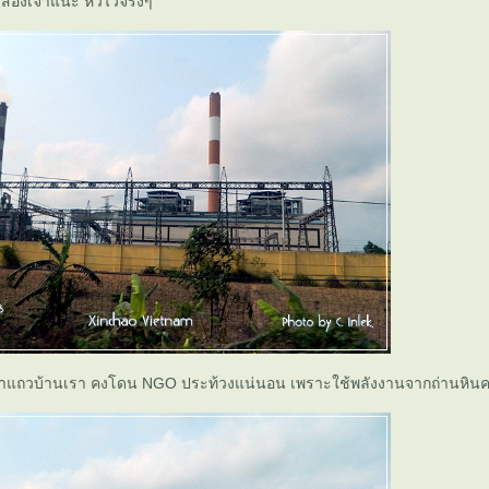
งสองเจ้าแน่ะ หัวไวจริงๆ
้าแถวบ้านเรา คงโดน NGO ประท้วงแน่นอน เพราะใช้พลังงานจากถ่านหินค