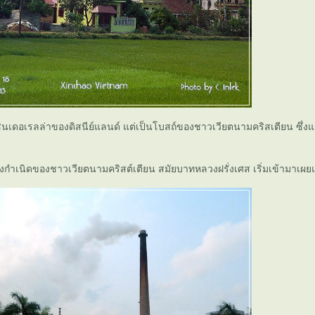
นเดอเรลล่าของดิสนีย์แลนด์ แต่เป็นโบสถ์ของชาวเวียตนามคริสเตียน ซึ่งแก่
่งกำเนิดของชาวเวียตนามคริสต์เตียน สมัยบาทหลวงฝรั่งเศส เริ่มเข้ามาเผ