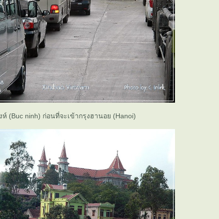
ิงห์ (Buc ninh) ก่อนที่จะเข้ากรุงฮานอย (Hanoi)