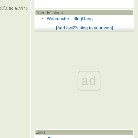
ไปยัง จ.กว่าง
Friends' blogs
Webmaster - BlogGang
[Add owl2's blog to your web]
ad
Links