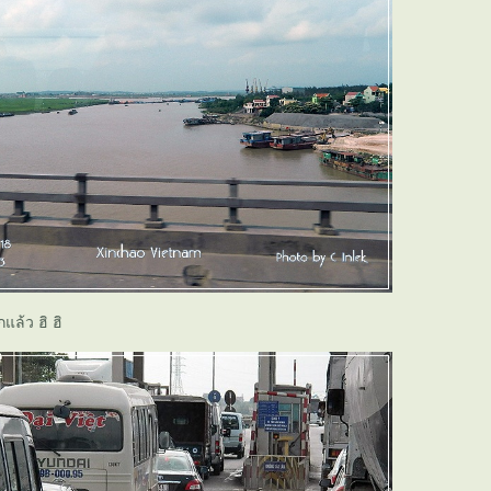
แล้ว ฮิ ฮิ