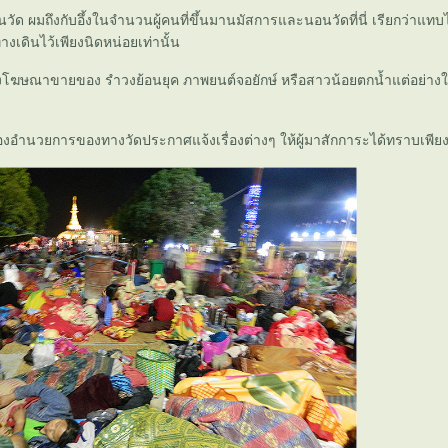
ัด ผมถึงกับอึ้งในจำนวนผู้คนที่ขึ้นมานมัสการและนอนวัดที่นี่ เรียกว่าแทบไม
างเดินไว้เพียงนิดหน่อยเท่านั้น
พงโฆษณาขายของ รำวงย้อนยุค ภาพยนต์จอยักษ์ หรือสาวน้อยตกน้ำแต่อย่างใ
องอำนวยการของทางวัดประกาศแจ้งเรื่องต่างๆ ให้ผู้มาสักการะได้ทราบเพียง