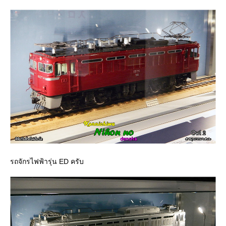
รถจักรไฟฟ้ารุ่น ED ครับ