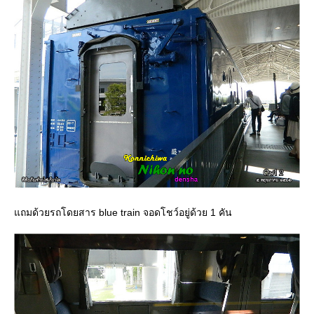
ถมด้วยรถโดยสาร blue train จอดโชว์อยู่ด้วย 1 คัน