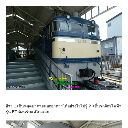
อ้าว... เดินหลุดมาภายนอกอาคารได้อย่างไรไม่รู้ ? เห็นรถจักรไฟฟ้า
รุ่น EF ต้อนรับแต่ไกลเล