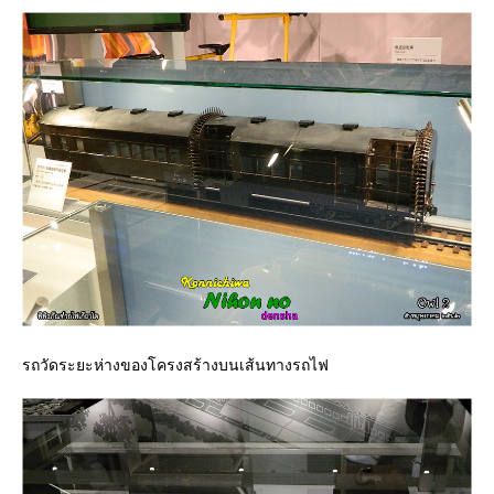
รถวัดระยะห่างของโครงสร้างบนเส้นทางรถไฟ