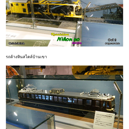
รถล้างหินสไตล์บ้านเขา