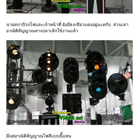
นายสถานีรถไฟและเจ้าหน้าที่ ยังมีธงเขียวแดงอยู่นะครับ ส่วนเสา
อาณัติสัญญาณหางปลาเลิกใข้งานแล้ว
มีแต่อาณัติสัญญาณไฟสีแบบนี้้แทน