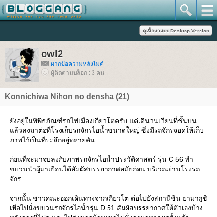
owl2
ฝากข้อความหลังไมค์
ผู้ติดตามบล็อก : 3 คน
Konnichiwa Nihon no densha (21)
ังอยู่ในพิพิธภัณฑ์รถไฟเมืองเกียวโตครับ แต่เดินวนเวียนที่ชั้นบน
ล้วลงมาต่อที่โรงเก็บรถจักรไอน้ำขนาดใหญ่ ซึ่งมีรถจักรจอดให้เก็บ
ภาพไว้เป็นที่ระลึกอยู่หลายคัน
ก่อนที่จะมาจบลงกับภาพรถจักรไอน้ำประวัติศาสตร์ รุ่น C 56 ทำ
ขบวนนำผู้มาเยือนได้สัมผัสบรรยากาศสมัยก่อน บริเวณย่านโรงรถ
จักร
จากนั้น ชาวคณะออกเดินทางจากเกียวโต ต่อไปยังสถานีชิน ยามากูชิ
เพื่อไปนั่งขบวนรถจักรไอน้ำรุ่น D 51 สัมผัสบรรยากาศให้ตัวเองบ้าง