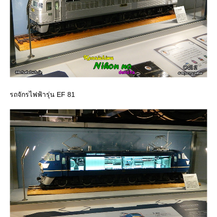
รถจักรไฟฟ้ารุ่น EF 81