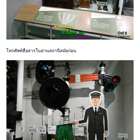
ทรศัพท์สื่อสารในย่านสถานีสมัยก่อน