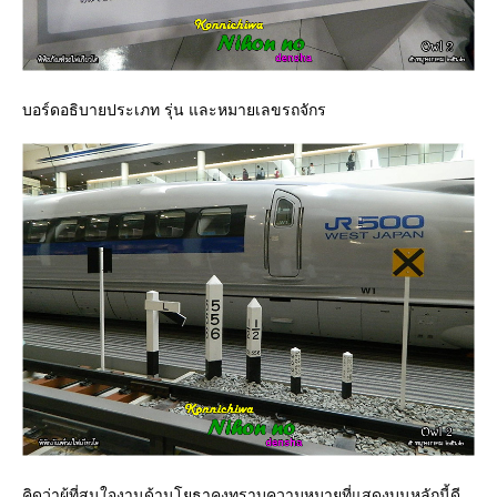
บอร์ดอธิบายประเภท รุ่น และหมายเลขรถจักร
คิดว่าผู้ที่สนใจงานด้านโยธาคงทราบความหมายที่แสดงบนหลักนี้ดี