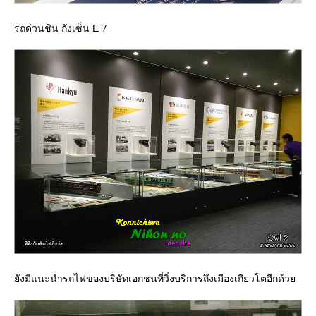
รถด่วนชิน กังเซ็น E 7
ังมีแนะนำรถไฟของบริษัทเอกชนที่วิ่งบริการถึงเมืองเกียวโตอีกด้ว