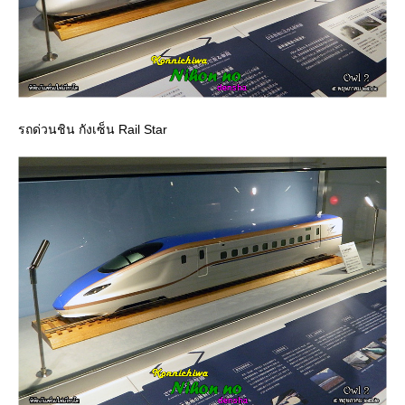
รถด่วนชิน กังเซ็น Rail Star