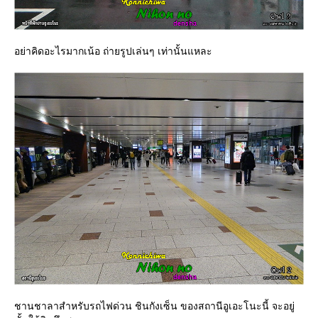
อย่าคิดอะไรมากเน้อ ถ่ายรูปเล่นๆ เท่านั้นแหละ
ชานชาลาสำหรับรถไฟด่วน ชินกังเซ็น ของสถานีอูเอะโนะนี้ จะอยู่