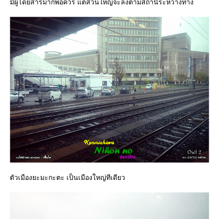
มีผู้โดยสารมากพอควร แต่ส่วนใหญ่จะลงตามสถานีระหว่างทาง
ตัวเมืองยะมะกะตะ เป็นเมืองใหญ่ทีเดียว