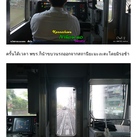
ครั้นได้เวลา พขร.ก็นำขบวนรถออกจากสถานียะมะงะตะโดยมิรอช้า