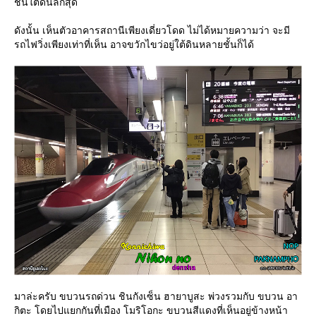
ชั้นใต้ดินลึกสุด
ดังนั้น เห็นตัวอาคารสถานีเพียงเดี่ยวโดด ไม่ได้หมายความว่า จะมี
รถไฟวิ่งเพียงเท่าที่เห็น อาจขวักไขว่อยู่ใต้ดินหลายชั้นก็ได้
มาล่ะครับ ขบวนรถด่วน ชินกังเซ็น ฮายาบูสะ พ่วงรวมกับ ขบวน อา
กิตะ โดยไปแยกกันที่เมือง โมริโอกะ ขบวนสีแดงที่เห็นอยู่ข้างหน้า