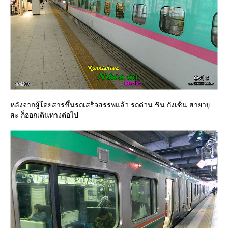
หลังจากผู้โดยสารขึ้นรถเสร็จสรรพแล้ว รถด่วน ชิน กังเซ็น ฮายาบู
สะ ก็ออกเดินทางต่อไป