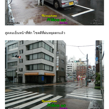
สูดลมเย็นหน้าที่พัก โชคดีที่ฝนหยุดตกแล้ว