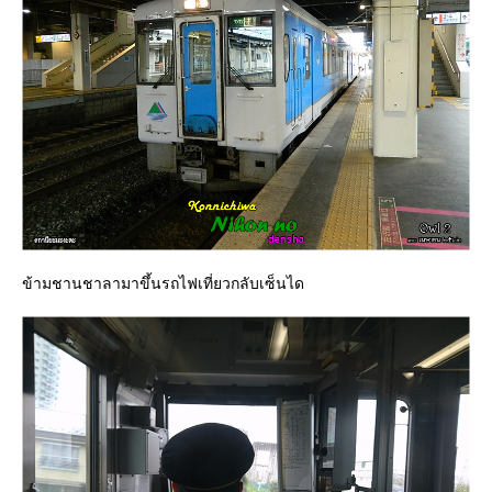
ข้ามชานชาลามาขึ้นรถไฟเที่ยวกลับเซ็นได