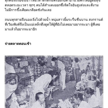
ทุกคนจะถือขันน้ำ เที่ยวสาดรดกันพร้อมกับคำอำนวยพรให้อยู่ดีมีสุข
ตลอดระยะเวลา ทุกๆ คนได้สำแดงออกซึ่งจิตใจอันสูงส่งและดีงาม
ไม่มีการขึ้งเคียดเกลียดชังกันเล
ถนนทุกสายจึงนองเจิ่งไปด้วยน้ำ หนุ่มสาวยิ้มระรื่นชื่นบาน สงกรานต์
ที่เวียงพิงค์จึงเป็นแม่เหล็กดึงดูดให้ผู้ที่ยังไม่เคยมาอยากจะมา ผู้ที่เค
มาแล้วก็อยากจะมาอีก
จ่ายตลาดตอนเช้า