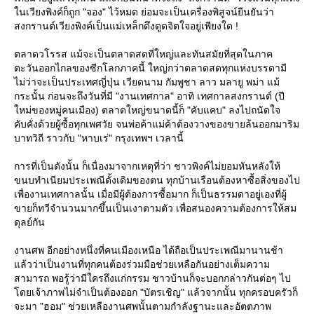
นเวียงพิงค์ก็ถูก "จอง" ไว้หมด ย่อมจะเป็นเครื่องพิสูจน์ยืนยันว่า
สงกรานต์เวียงพิงค์เป็นแม่เหล็กดึงดูดจิตใจอยู่เพียงใด !
ตลาดวโรรส แม้จะเป็นตลาดสดที่ใหญ่และทันสมัยที่สุดในภาค
ตะวันออกไกลของซีกโลกภาคนี้ ใหญ่กว่าตลาดสดทุกแห่งบรรดามี
ไม่ว่าจะเป็นประเทศญี่ปุ่น เวียดนาม กัมพูชา ลาว มลายู พม่า แม้
กระนั้น ก่อนจะถึงวันที่มี "งานเทศกาล" อาทิ เทศกาลสงกรานต์ (ปี
หม่ของหมู่คนเมือง) ตลาดใหญ่ขนาดนี้ก็ "คับแคบ" ลงไปถนัดใจ
คับคั่งด้วยผู้ซื้อทุกเพศวัย จนพ่อค้าแม่ค้าต้องวางของขายล้นออกมาริม
บาทวิถี ราวกับ "หาบเร่" กรุงเทพฯ เวลานี้
การที่เป็นดังนั้น ก็เนื่องมาจากเหตุที่ว่า ชาวพิงค์ไม่ยอมหันหลังให้
ขนบทำเนียมประเพณีดั้งเดิมของตน ทุกบ้านเรือนต้องหาซื้อสิ่งของไป
เพื่องานเทศกาลนั้น เมื่อมีผู้ต้องการซื้อมาก ก็เป็นธรรมดาอยู่เองที่ผู้
ขายก็ทวีจำนวนมากขึ้นเป็นเงาตามตัว เพื่อสนองความต้องการให้สม
ดุลย์กัน
งานศพ อีกอย่างหนึ่งที่คนเมืองเหนือ ได้ถือเป็นประเพณีมานานช้า
ล้วว่าเป็นงานที่ทุกคนต้องร่วมมือช่วยเหลือกันอย่างเต็มความ
สามารถ พอรู้ว่ามีใครถึงแก่กรรม ชาวบ้านก็จะบอกกล่าวกันต่อๆ ไป
ดยเจ้าภาพไม่จำเป็นต้องออก "บัตรเชิญ" แล้วจากนั้น ทุกครอบครัวก็
จะมา "ฮอม" ช่วยเหลืองานศพนั้นตามกำลังฐานะและอัตตภาพ