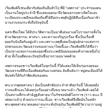
เวียงพิงค์ก็เช่นเดียวกับท้องถิ่นอื่นทั่วไป ที่มี "เทศกาล" ประจำของตน
เป็นงานใหญ่ประจำปี ซึ่งแสดงออกมาถึงวัฒนธรรมทางจิตใจและ
ระเบียบประเพณีของท้องถิ่นที่ได้ถือประพฤติปฏิบัติสืบเนื่องกันมาช้า
นานจวบจนกระทั่งถึงปัจจุบันนี้
นครเชียงใหม่ ได้มีประวัติความเป็นมาดีเด่นมาแต่โบราณกาลทั้งใน
ด้านวัฒนธรรม, ศาสนา, และความเจริญรุ่งเรือง ซึ่งเป็นเรื่องที่
อมรับนับถือกันอยู่แล้ว และเพราะเหตุที่เคยเป็นศูนย์กลางแห่งการ
ปกครองและวัฒนธรรมของลานนาไทยนี้เอง เวียงพิงค์จึงได้ชื่อว่า
เป็นกลางแห่งการแสดงออกซึ่งประเพณีนิยมของคนทั่วภาคเหนือไป
ด้วย ทั้งในอดีตและปัจจุบันซึ่งอาจรวมอนาคตด้ว
เทศกาลของชาวเวียงพิงค์ในทุกวันนี้ ก็ได้แสดงให้เห็นร่องรอยของ
วัฒนธรรมที่สืบเนื่องติดต่อกันมาแต่ก่อน อันยืนยันว่า หมู่คนเมืองมิได้
หันหลังให้กับกำพืดเดิมของตน
พระบวรพุทธศาสนา อันเป็นหลักชัยประจำชาติทุกวันนี้ ได้เคยหยั่ง
รากลงลึกและได้เคยรุ่งเรืองอย่างถึงขนาดมาแล้ว เวียงพิงค์ เคยได้
เป็นสถานที่กระทำฉัฎฐสังคายนาในรัชชสมัยติโลกราช (ราว ๕๐๐ ปี
เศษมาแล้ว) ด้วยประการฉะนี้เอง, ชาวเวียงพิงค์จึงยึดมั่นในหลัก
พระพุทธศาสนาตลอดมาจนกระทั่งปัจจุบันเวียงพิงค์มีวัดวาอารามอยู่