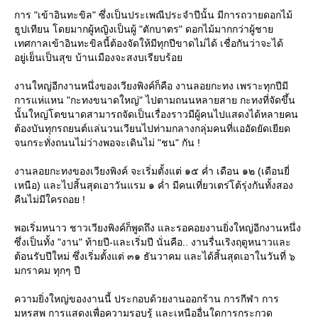
การ "เข้าอินทะขิล" ซึ่งเป็นประเพณีประจำปีนั้น มีการถวายดอกไม้
ธูปเทียน โดยมากผู้หญิงเป็นผู้ "ตักบาตร" ดอกไม้มากกว่าผู้ชา
เทศกาลเข้าอินทะขิลนี้ต้องจัดให้มีทุกปีขาดไม่ได้ เชื่อกันว่าจะได้
อยู่เย็นเป็นสุข บ้านเมืองจะสงบเรียบร้อ
งานใหญ่อีกงานหนึ่งของเวียงพิงค์ก็คือ งานลอยกะทง เพราะทุกปีมี
การแห่แหน "กะทงขนาดใหญ่" ไปตามถนนหลายสาย กะทงที่จัดขึ้น
นั้นใหญ่โตขนาดสามารถจัดเป็นเรื่องราวมีผู้คนไปแสดงได้หลายคน
ต้องบันทุกรถยนต์แล่นวนเวียนไปท่ามกลางกลุ่มคนที่แออัดยัดเยียด
จนกระทั่งถนนไม่ว่างพอจะเดินไม่ "ชน" กัน !
งานลอยกะทงของเวียงพิงค์ จะเริ่มตั้งแต่ ๑๕ ค่ำ เดือน ๑๒ (เดือนยี่
เหนือ) และไปสิ้นสุดเอาวันแรม ๑ ค่ำ มีคนเที่ยวเตร่โต้รุ่งกันทั้งสอง
คืนไม่มีใครถอย !
พอเริ่มหนาว ชาวเวียงพิงค์ก็พูดถึง และรอคอยงานยิ่งใหญ่อีกงานหนึ่ง
ซึ่งเป็นทั้ง "งาน" ท้ายปี-และเริ่มปี นั่นคือ.. งานรื่นเริงฤดูหนาวและ
ต้อนรับปีใหม่ ซึ่งเริ่มตั้งแต่ ๓๑ ธันวาคม และได้สิ้นสุดเอาในวันที่ ๖
มกราคม ทุกๆ ปี
ความยิ่งใหญ่ของงานนี้ ประกอบด้วยงานออกร้าน การกีฬา การ
มหรสพ การแสดงเพื่อความรอบรู้ และเหนืออื่นใดการกระกวด