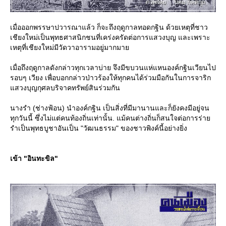
เมื่อออกพรรษาปวารณาแล้ว ก็จะถึงฤดูกาลทอดกฐิน ด้วยเหตุที่ชาว
เชียงใหม่เป็นพุทธศาสนิกชนที่เคร่งครัดต่อการแสวงบุญ และเพราะ
เหตุที่เชียงใหม่มีวัดวาอารามอยู่มากมา
เมื่อถึงฤดูกาลดังกล่าวทุกเวลาบ่าย จึงมีขบวนแห่แหนองค์กฐินเวียนไป
รอบๆ เวียง เพื่อบอกกล่าวป่าวร้องให้ทุกคนได้ร่วมมือกันในการจาริก
สวงบุญกุศลบริจาคทรัพย์สินร่วมกัน
นางรำ (ช่างฟ้อน) นำองค์กฐิน เป็นสิ่งที่มีมานานและก็ยังคงมีอยู่จน
ทุกวันนี้ ซึ่งไม่แต่คนท้องถิ่นเท่านั้น. แม้คนต่างถิ่นก็สนใจต่อการร่า
รำเป็นพุทธบูชาอันเป็น "วัฒนธรรม" ของชาวพิงค์นี้อย่างยิ่ง
เข้า "อินทะขิล"