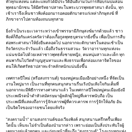
ทั่วทุกแห่งหน แต่ละแห่งก็ได้มีประวัติอันดีงามในการที่อบรมบ่มสอน
พุทธมามิกชน ให้มีศรัทธาปสาทะในพระบวรพุทธศาสนา ดังนั้น, ทุก
เช้าเราจึงเห็นชาวพิงค์ออกมารอคอยตักบาตรแก่เหล่าภิกษุสงฆ์ ที่
ภิกขาจารไปตามท้องถนนทุกสา
ิ่งถ้าเป็นระยะเวลาระหว่างเข้าพรรษามีภิกษุสงฆ์มากด้วยแล้ว ชาว
พิงค์ก็ถือกันเคร่งครัดว่าต้องเกื้อกูลพุทธบุตรมากยิ่งขึ้น เพื่อเป็นการสืบ
ต่อพระศาสนาให้ยั่งยืนตลอดไป นอกจากจะตักบาตรในตอนเช้าเป็น
กิจวัตรประจำวันแล้ว เมื่อถึงวันธรรมสวนะ วัดวาอารามทุกแห่งจะ
น่นขนัดไปด้วยเหล่าชาวพุทธทั้งชายหญิง, คนหนุ่มสาวและเด็ก ทุก
คนพากันไปวัดทำบุญสุนทานและฟังธรรมเพื่อกล่อมเกลาจิตใจของ
ตนให้เกิดศรัทธาปสาทะจำหลักหนักแน่นยิ่งขึ้น
เทศกาลปีใหม่ (หรือสงกรานต์) ของหมู่คนเมืองอีกอย่างหนึ่ง ที่จัดเป็น
งานใหญ่มาก เป็นงานที่ทุกคนสนุกสนานรื่นเริงบันเทิงใจกันเต็มที่
นอกจากจะมีพิธีการทางศาสนาแล้ว ในเทศกาลปีใหม่หมู่คนเมืองยังมี
ประเพณีรดน้ำดำหัวสมัครษมาผู้หลักผู้ใหญ่ที่เคารพนับถือ เป็น
ประเพณีที่แสดงถึงการรู้จักเคารพผู้ที่ควรเคารพ การรู้จักให้อภัย อัน
เป็นจิตใจของอารยชนโดยแท้จริง
"สงครามน้ำ" ยามสงกรานต์ของเวียงพิงค์ สนุกสนานครึกครื้นเพียง
ดนั้น เห็นจะไม่จำเป็นต้องนำมากล่าว เพราะย่อมเป็นสิ่งประทับใจผู้
เคยมาอยู่แล้วทุกคน และก่อนหน้าที่จะถึง "สงกรานต์" โรงแรมทุกแห่ง