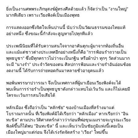
ิ่งเป็นงานศพพระภิกษุสงฆ์ผู้ทรงศีลด้วยแล้ว ก็จัดว่าเป็น "งานใหญ่"
มากทีเดียว เพราะเวียงพิงค์เป็นเมืองพุทธ
การแสดงออกซึ่งจิตใจเห็นปานนี้ นับว่าเป็นวัฒนธรรมของไทยแท้
อย่างหนึ่ง ซึ่งขณะนี้กำลังจะสูญหายไปทุกทีแล้ว
ประเพณีนิยมที่ได้รับความสนใจจากอาคันตุกะผู้มาจากท้องถิ่นอื่น
ละแม้แต่ชาวต่างประเทศอีกอย่างหนึ่งก็คือ "การฟ้อนรำถวายเป็น
พุทธบูชา" ซึ่งมีทุกคราวไม่ว่าจะเป็นกฐิน หรือผ้าป่า ทุกๆ วัดส่วนมาก
จะมี "นางรำ" ประจำวัดของตน ศิลปการฟ้อนและร่ายรำอันอ่อนช้อ
งดงามนี้ ได้รับการถ่ายทอดกันมาหลายชั่วอายุคนแล้ว
พอพ้นพรรษาปวารณา จึงเป็นเทศกาลที่ผู้มาเยือนเวียงพิงค์จะได้
พบเห็นการร่ายรำเป็นพุทธบูชาดังกล่าวแทบไม่เว้นวัน และก็ไม่เคยมี
ครจะเว้นการสนใจเสียได้
หลักเมือง ซึ่งถือว่าเป็น "หลักชัย" ของบ้านเมืองที่สร้างมาแต่
บราณกาลนั้น ที่เวียงพิงค์มิได้เรียกว่า "หลักเมือง" หากเรียกว่า "อิน
ทะขิล" ตามประวัติศาสตร์กล่าวว่าก่อนที่พ่อขุนเมงรายจะบูรณะเวียง
พิงค์ขึ้นก็ได้พบ "อินทะขิล" นี้ และเห็นว่าเป็นชัยภูมิแห่งนี้เคยเป็น
เมืองใหญ่มาแต่ก่อน จึงได้เร่งรัดจัดสร้าง "เวียง" ใหม่ขึ้น