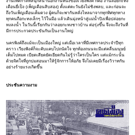
งานเทศกาลที่สนุกสนานอีกงานหนึ่งของเวียงพิงค์ ก็คือ งานลอยกะทง
เดือนยี่เป็ง (เพ็ญเดือนสิบสอง) ตั้งแต่ตะวันยังไม่ชิงพลบ, และก่อนจะ
ถึงวันเพ็ญเดือนเต็มดวง ผู้คนก็จะพากันหลั่งไหลมาจากทุกทิศทุกทาง
ทุกคนถือกะทงเล็กๆ ไว้ในมือ แล้วเดินมุ่งหน้าสู่แม่น้ำปิงเพื่อปล่อยกะ
ทงลงน้ำ ในวันนี้เรียกกันว่าลอยกะทงชาวบ้าน ต่อรุ่งขึ้น จึงจะถึงวันที่
มีการประกวดประขันกันเป็นงานใหญ่
นครพิงค์ถึงแม้จะเป็นเมืองใหญ่ แต่เมื่อเวลาที่มีเทศกาลประจำปีทุก
คราว เวียงพิงค์ก็จะคับแคบไปถนัดใจ ทุกท้องถนนจะมีแต่คลื่นมนุษย์
เต็มไปหมด เบียดเสียดยัดเยียดกันไม่รู้ว่าใครเป็นใคร แต่แม้กระนั้น
ด้วยจิตใจที่ถูกบ่มสอนมาให้รู้จักการให้อภัย จึงไม่เคยมีเรื่องวิวาทกัน
อย่างร้ายแรงเกิดขึ้น
ประชันความงาม