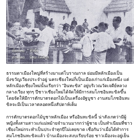
ธรรมดาเมืองใหญ่ที่สร้างมาแต่โบราณกาล ย่อมมีหลักเมืองเป็น
มิ่งขวัญเวียงประจำอยู่ นครเชียงใหม่ก็เป็นเมืองเก่าแก่เมืองหนึ่ง แต่
หลักเมืองเชียงใหม่นั้นเรียกว่า "อินทะขิล" อยู่บริเวณวัดเจดีย์หลวง
กลางเวียง ทุกๆ ปีชาวเชียงใหม่ได้จัดให้มีการสมโภชอินทะขิลขึ้น
ดยจัดให้มีการตักบาตรดอกไม้เป็นเครื่องอัฐบูชา งานสมโภชอินทะ
ขิลจะมีเป็นเวลาตลอดหนึ่งสัปดาห์เต็ม
การตักบาตรดอกไม้บูชาหลักเมือง หรืออินทะขิลนี้ น่าสังเกตว่ามีผู้
หญิงทั้งสามสาวแก่แม่หม้ายจำนวนมากกว่าผู้ชาย เป็นทำเนียมที่ชาว
เชียงใหม่กระทำเป็นประจำทุกปีไม่เคยขาด เชื่อกันว่าเมื่อได้ทำการ
สมโภชอินทะขิลแล้ว บ้านเมืองจะสงบเรียบร้อย ชาวเมืองจะอยู่เย็น