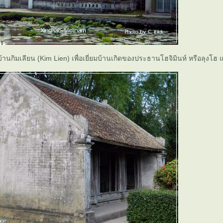
้านกิมเลียน (Kim Lien) เพื่อเยี่ยมบ้านเกิดของประธานโฮจิมินห์ หรือลุงโฮ แ