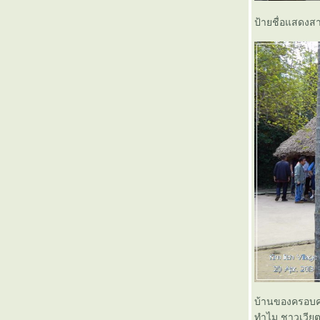
ป้ายชื่อแสดงส
บ้านของครอบคร
ทำไม ชาวเวียต