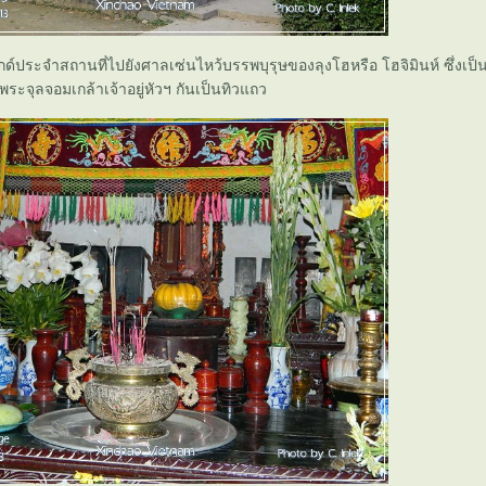
ประจำสถานที่ไปยังศาลเซ่นไหว้บรรพบุรุษของลุงโฮหรือ โฮจิมินห์ ซึ่งเป็
ะจุลจอมเกล้าเจ้าอยู่หัวฯ กันเป็นทิวแถว