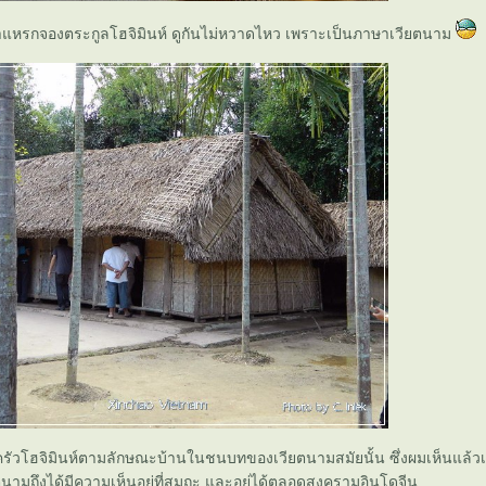
าแหรกจองตระกูลโฮจิมินห์ ดูกันไม่หวาดไหว เพราะเป็นภาษาเวียตนาม
ัวโฮจิมินห์ตามลักษณะบ้านในชนบทของเวียตนามสมัยนั้น ซึ่งผมเห็นแล้วเริ
นามถึงได้มีความเห็นอยู่ที่สมถะ และอยู่ได้ตลอดสงครามอินโดจีน