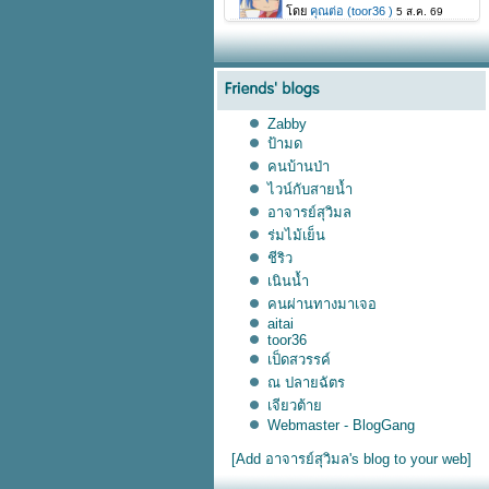
Zabby
ป้ามด
คนบ้านป่า
ไวน์กับสายน้ำ
อาจารย์สุวิมล
ร่มไม้เย็น
ชีริว
เนินน้ำ
คนผ่านทางมาเจอ
aitai
toor36
เป็ดสวรรค์
ณ ปลายฉัตร
เจียวต้าย
Webmaster - BlogGang
[Add อาจารย์สุวิมล's blog to your web]