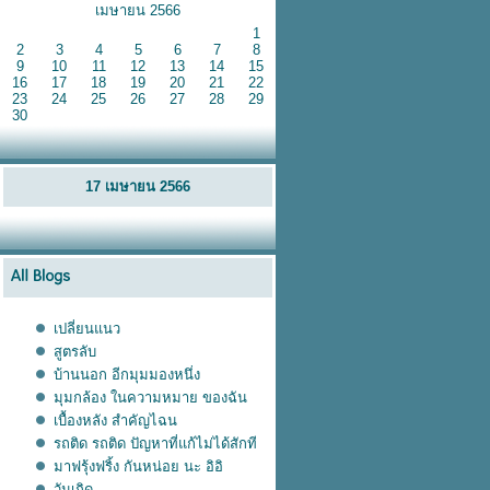
เมษายน 2566
1
2
3
4
5
6
7
8
9
10
11
12
13
14
15
16
17
18
19
20
21
22
23
24
25
26
27
28
29
30
17 เมษายน 2566
เปลี่ยนแนว
สูตรลับ
บ้านนอก อีกมุมมองหนึ่ง
มุมกล้อง ในความหมาย ของฉัน
เบื้องหลัง สำคัญไฉน
รถติด รถติด ปัญหาที่แก้ไม่ได้สักที
มาฟรุ้งฟริ้ง กันหน่อย นะ อิอิ
วันเกิด