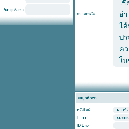
เขี
PantipMarket
อ่า
ความสนใจ
ได้
ปร
คว
ใน
หลังไมค์
ฝากข้อ
E-mail
suvim
ID Line