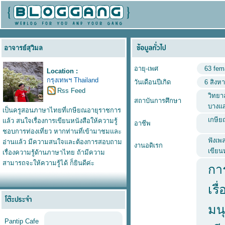
อาจารย์สุวิมล
อายุ-เพศ
63 fem
Location :
กรุงเทพฯ Thailand
วันเดือนปีเกิด
6 สิงห
Rss Feed
วิทยา
สถาบันการศึกษา
บางแ
เป็นครูสอนภาษาไทยที่เกษียณอายุราชการ
เกษี
แล้ว สนใจเรื่องการเขียนหนังสือให้ความรู้
อาชีพ
ชอบการท่องเที่ยว หากท่านที่เข้ามาชมและ
ฟังเพ
อ่านแล้ว มีความสนใจและต้องการสอบถาม
งานอดิเรก
เขียนห
เรื่องความรู้ด้านภาษาไทย ถ้ามีความ
สามารถจะให้ความรู้ได้ ก็ยินดีค่ะ
การ
เรื
มน
Pantip Cafe