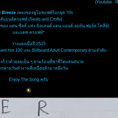
(Youtube -
 Breeze
เพลงของดูโอซอฟต์ร็อกยุค 70s
ลส์แอนด์ครอฟท์ (Seals and Crofts)
ายของ แดน ซีลส์ แห่ง อิงแลนด์ แดน แอนด์ จอห์น ฟอร์ด โคลีย์)
ละแดช ครอฟท์*
วางแผงเมื่อปี 2515
board Hot 100 และ ฺBillboard Adult Contemporary ตามลำดับ
งก็ว่าด้วยลมเย็น ๆ ยามร้อนที่พาชีวิตแสนสบา
ากผ่านวันทำงานที่เหนื่อยล้ามาหนึ่งวัน
Enjoy The Song ครับ