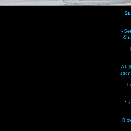
Su
- Se
ฉัน
A lit
สงทอ
L
* 
Blow