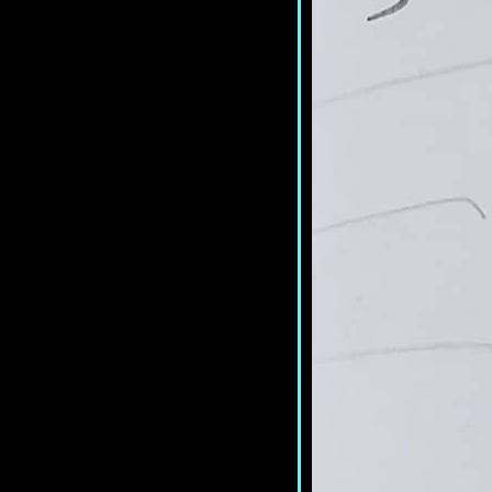
Lush *เพียงความอ่อนหวานและ
สงสว่าง (และมีของแถมท้า
บล็อก)*
<แปลเพลง> At Seventeen - Janis
Ian *ลำนำชีวิตของสาวสิบเจ็ด (ที่
สนจะธรรมดา))*
<แปลเพลง> Last Year - Earth
Patravee (เอิ๊ต ภัทรวี) *แด่ปีที่แล้ว
มา...*
<แปลเพลง> Sailing - Christopher
Cross *ล่องเรือ...ล่องลอย...ร่ำลา
2019*
<แปลเพลง> Do They Know It's
Christmas - Band Aid *ส่งสุขแด่ฝั่ง
ฟ้าอีกโลกผู้หิวโหย...ให้อิ่มใจ*
<แปลเพลง> Fox on the Run -
Sweet *แม่จิ้งจอกหวานจ๋อย ผู้อ๋อ
ชายจนลอยนวล*
<แปลเพลง> Can't Change A Thing
- H 3 F *อะไรในอดีตมันเปลี่ยนไม่