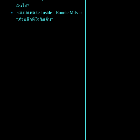
ฉันไป*
<แปลเพลง> Inside - Ronnie Milsap
*ส่วนลึกที่ใจยังเจ็บ*
<แปลเพลง> Forever - Blue Yogurt
*ชั่วกาล...ฉันไม่เคยลืม*
<แปลเพลง> Dirty Shoes - Numcha
*แค่รองเท้าเปื้อน ๆ*
<แปลเพลง> HOPE - AKIRA-
KURØ *ขอความหวังให้แก่เราเพื่อ
พ้นภัย*
<แปลเพลง> Times of Your Life -
Paul Anka *สีสันและเวลา...ของ
ชีวิต*
<แปลเพลง> Field Work - Ryuichi
Sakamoto & Thomas Dolby *ขัด
สนิม...ลงสนาม*
<แปลเพลง> Monster - Violette
Wautier *เมื่อความรักหลอมใครสัก
คนให้เป็น..."ปีศาจ"*
<แปลเพลง> Crazy Nights -