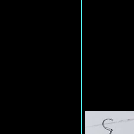
Loudness *คืนสุดซ่า มหาร็อกแอนด์
รล*
<แปลเพลง> be mine? - Lukpeach
*ถ้าดีต่อใจขนาดนี้...มาเป็นของฉัน
ไหมเธอ*
<แปลเพลง> No Time to Die (Ost.
No Time to Die) - Billie Eilish *เรา
ต่างไม่มีเวลาที่จะพลีชีพวาย*
<แปลเพลง> Give Me Love (Give
Me Peace on Earth) - George
Harrison *วาเลนไทน์นี้...มอบไว้ให้
ด่โลก*
<แปลเพลง> Meteor - Ray *สะเก็ด
ดาวที่นำทางยามมืดมิด*
<แปลเพลง> A Place to Cry - H 3 F
*ขอสักที่ได้ไหม...ที่ซึ่งอยากจะเสี
น้ำตาออกไป*
<แปลเพลง> Why Why Why -
YONLAPA *เมื่อใจได้แต่ถามซ้ำ ๆ
ว่า "ทำไม" ตอนที่สูญเสีย*
<แปลเพลง> Sweetness and Light -