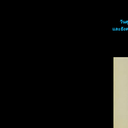
วันศ
ละยังคง