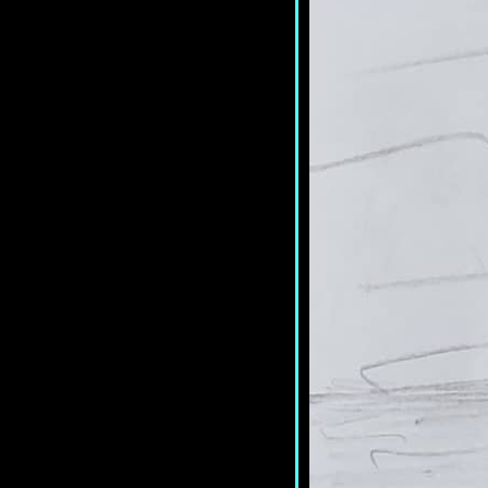
ได้แล้ว ปัจจุบันก็ด้วย*
<แปลเพลง> The Look - Roxette
*A Tribute to Marie Fredriksson*
<แปลเพลง> Keep Cold - Numcha
*ฉันแอบชอบเธอนะ แต่...*
<แปลเพลง> Christmas Tree Farm -
Taylor Swift *Season's Greetings ปี
นี้ พิเศษกว่าครั้งไหน ๆ*
<แปลเพลง> Make It Real - The
Jets *สานรักให้เป็นจริงอีกสักครั้ง
เถอะนะเธอจ๋า*
<แปลเพลง> Time Passages - Al
Stewart *บนเส้นทางของ
เวลา...สวัสดีธันวาสุดท้ายของช่วง
ปี 2010s*
<แปลเพลง> Hold Me 'Til the
Mornin' Comes - Paul Anka *กอด
กันไว้จนกว่าจะถึงตอนเช้า*
<แปลเพลง> CYBERBULLYiNG -
AKIRA-KURØ *เมื่อ "ลำแสงสีดำ"
ิงเข้าใส่จอมมารไซเบอร์*