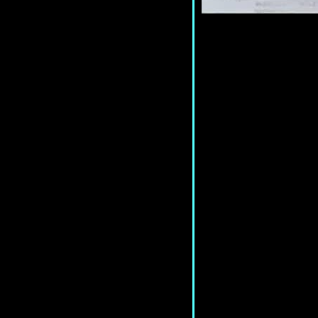
<แปลเพลง> Fame - David Bowie
*เพลงฮิตเบอร์หนึ่งเพลงแรก(ใน
อเมริกา)ของ"จอมดัดจริต"*
<แปลเพลง> Twilight Zone -
Golden Earring *แดนสนธยาจาก
"หูทองลองฤทธิ์"*
<แปลเพลง> Don’t Call Me Angel
(Charlie’s Angels) + Love Me Like
There's No Tomorrow *สองเพลง
สองฟีล*
<แปลเพลง> Ride a White Swan -
T.Rex *ล่องไปกับหงส์ขาว*
<แปลเพลง> all the good girls go to
hell - Billie Eilish *พวกสาวน้อ
สนดีต้องลงอเวจีให้หมด*
<แปลเพลง> One Year of Love -
Queen *แด่ปีเดียวที่รักใคร่*
<แปลเพลง> Let Your Love Flow -
The Bellamy Brothers *ปล่อยให้รัก
ไหลไปตามทาง*
<แปลเพลง> You Are the Woman -