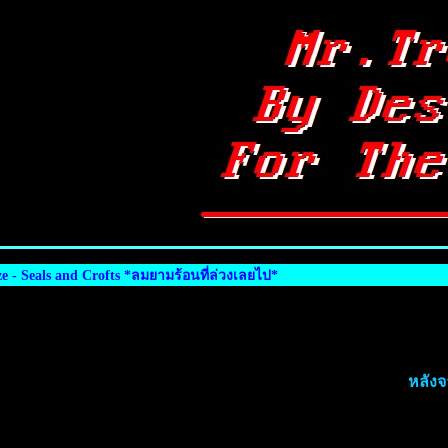
- Seals and Crofts *ลมยามร้อนที่ล่วงเลยไป*
หลังจ