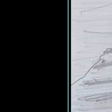
<แปลเพลง> the stage - Shura
*ซอกมุมเวทีของใครเขา ที่สองเรา
อยากจะหลีกเพราะรัก*
<แปลเพลง> Rain - TELEx
TELEXs *แด่ฤดูฝนที่ผ่านไป*
<แปลเพลง> Underground -
FEVER *กับตัวตนที่เราเป็น ณ ใต้
ผืนดินของเราเอง*
<แปลเพลง> June - TELEx
TELEXs *มิถุนาพาใจให้ละลายใน
ามบ่ายกลางกรุง*
<แปลเพลง> I've Got a Rock 'n'
Roll Heart - Eric Clapton *ก็ใจฉัน
มันร็อกแอนด์โรล*
<แปลเพลง> Just Another Woman
In Love - Anne Murray *แค่ผู้หญิง
คนหนึ่งที่มีความรัก...เท่านั้นเอง*
<แปลเพลง> Steppin' Out - Joe
Jackson *คืนนี้มาออกนอกเมืองกัน
ไหม*