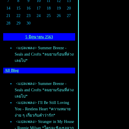
7
8
9
10
11
12
13
14
15
16
17
18
19
20
21
22
23
24
25
26
27
28
29
30
5 มิถุนายน 2563
<แปลเพลง> Summer Breeze -
Seals and Crofts *ลมยามร้อนที่ล่วง
เลยไป*
All Blog
<แปลเพลง> Summer Breeze -
Seals and Crofts *ลมยามร้อนที่ล่วง
เลยไป*
<แปลเพลง> I'll Be Still Loving
You - Restless Heart *ความหมา
ง่าย ๆ เกี่ยวกับคำว่ารัก*
<แปลเพลง> Stranger in My House
- Ronnie Milsap *ใครจะชิงเธอจาก