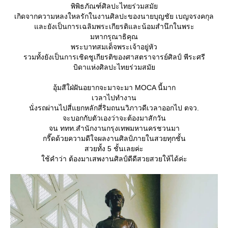
พิพิธภัณฑ์ศิลปะไทยร่วมสมั
เกิดจากความหลงใหลรักในงานศิลปะของนายบุญชัย เบญจรงคกุล
ละยังเป็นการเฉลิมพระเกียรติและน้อมสำนึกในพระ
มหากรุณาธิคุณ
พระบาทสมเด็จพระเจ้าอยู่หัว
รวมทั้งยังเป็นการเชิดชูเกียรติของศาสตราจารย์ศิลป์ พีระศรี
บิดาแห่งศิลปะไทยร่วมสมั
อุ้มสีใฝ่ฝันอยากจะมาจะมา MOCA นี้มาก
เวลาไปทำงาน
นั่งรถผ่านไปสี่แยกหลักสี่ริมถนนวิภาวดีเวลาออกไป ตจว.
จะบอกกับตัวเองว่าจะต้องมาสักวัน
จน ททท.สำนักงานกรุงเทพมหานครชวนมา
กรี๊ดด้วยความดีใจผลงานศิลป์ภายในสวยทุกชั้น
สวยทั้ง 5 ชั้นเลยค่ะ
ช้คำว่า ต้องมาเสพงานศิลป์ดีดีสวยสวยให้ได้ค่ะ