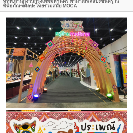
ททท.สำนักงานกรุงเทพมหานคร พามาเสพศิลปะชั้นครู ณ
พิพิธภัณฑ์ศิลปะไทยร่วมสมัย MOCA