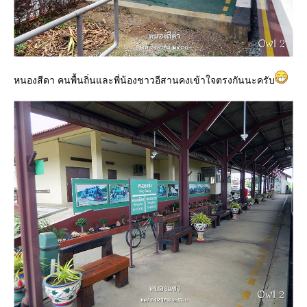
หนองสีดา คนพื้นถิ่นและพี่น้องชาวอีสานคงเข้าใจตรงกันนะครับ