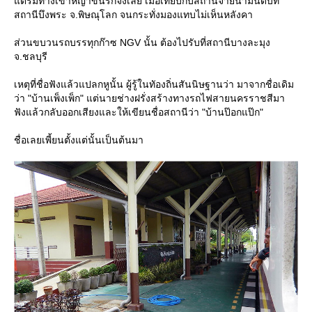
ต่ริมทางเข้าหญ้าขึ้นรกจังเลย เมื่อเทียบกับสถานีจ่ายน้ำมันดิบที่
สถานีบึงพระ จ.พิษณุโลก จนกระทั่งมองแทบไม่เห็นหลังคา
ส่วนขบวนรถบรรทุกก๊าซ NGV นั้น ต้องไปรับที่สถานีบางละมุง
จ.ชลบุรี
เหตุที่ชื่อฟังแล้วแปลกหูนั้น ผู้รู้ในทัองถิ่นสันนิษฐานว่า มาจากชื่อเดิม
ว่า "บ้านเพ็งเพ็ก" แต่นายช่างฝรั่งสร้างทางรถไฟสายนครราชสีมา
ฟังแล้วกลับออกเสียงและให้เขียนชื่อสถานีว่า "บ้านป๊อกแป๊ก"
ชื่อเลยเพี้ยนตั้งแต่นั้นเป็นต้นมา