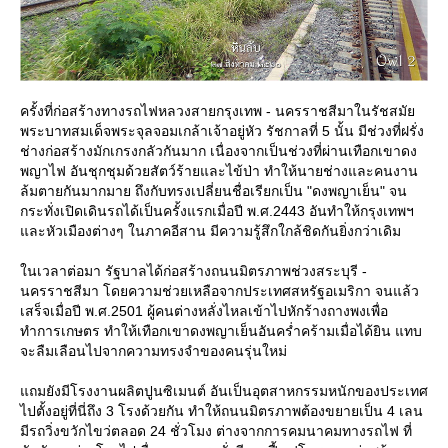
ครั้งที่ก่อสร้างทางรถไฟหลวงสายกรุงเทพ - นครราชสีมาในรัชสมั
พระบาทสมเด็จพระจุลจอมเกล้าเจ้าอยู่หัว รัชกาลที่ 5 นั้น มีช่วงที่ฝรั่ง
ช่างก่อสร้างมักเกรงกลัวกันมาก เนื่องจากเป็นช่วงที่ผ่านเทือกเขาดง
พญาไฟ อันชุกชุมด้วยสัตว์ร้ายและไข้ป่า ทำให้นายช่างและคนงาน
ล้มตายกันมากมาย ถึงกับทรงเปลี่ยนชื่อเรียกเป็น "ดงพญาเย็น" จน
กระทั่งเปิดเดินรถได้เป็นครั้งแรกเมื่อปี พ.ศ.2443 อันทำให้กรุงเทพฯ
ละหัวเมืองต่างๆ ในภาคอีสาน มีความรู้สึกใกล้ชิดกันยิ่งกว่าเดิม
นเวลาต่อมา รัฐบาลได้ก่อสร้างถนนมิตรภาพช่วงสระบุรี -
นครราชสีมา โดยความช่วยเหลือจากประเทศสหรัฐอเมริกา จนแล้ว
เสร็จเมื่อปี พ.ศ.2501 ผู้คนต่างหลั่งไหลเข้าไปหักร้างถางพงเพื่อ
ทำการเกษตร ทำให้เทือกเขาดงพญาเย็นอันคร่ำคร้ามเมื่อได้ยิน แทบ
จะลืมเลือนไปจากความทรงจำของคนรุ่นใหม่
ถมยังมีโรงงานผลิตปูนซิเมนต์ อันเป็นอุตสาหกรรมหนักของประเทศ
ไปตั้งอยู่ที่นี่ถึง 3 โรงด้วยกัน ทำให้ถนนมิตรภาพต้องขยายเป็น 4 เลน
มีรถวิ่งขวักไขว่ตลอด 24 ชั่วโมง ต่างจากการคมนาคมทางรถไฟ ที่