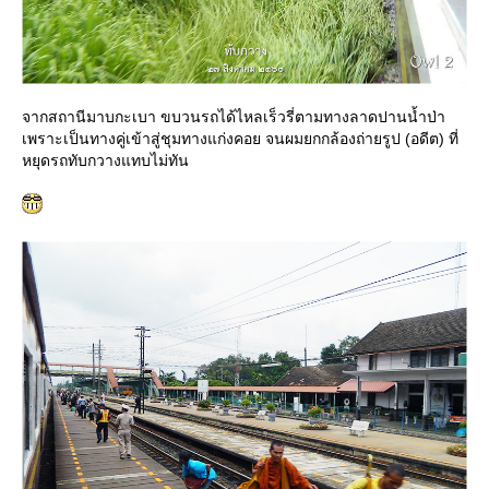
จากสถานีมาบกะเบา ขบวนรถได้ไหลเร็วรี่ตามทางลาดปานน้ำป่า
เพราะเป็นทางคู่เข้าสู่ชุมทางแก่งคอย จนผมยกกล้องถ่ายรูป (อดีต) ที่
หยุดรถทับกวางแทบไม่ทัน