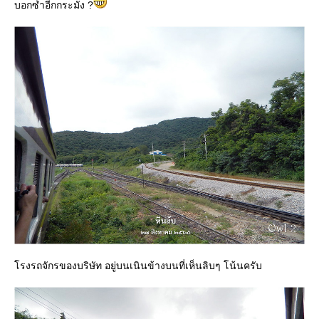
บอกซ้ำอีกกระมัง ?
รงรถจักรของบริษัท อยู่บนเนินข้างบนที่เห็นลิบๆ โน้นครับ