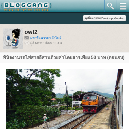
owl2
ฝากข้อความหลังไมค์
ผู้ติดตามบล็อก : 3 คน
พินิจงานรถไฟสายอีสานด้วยค่าโดยสารเพียง 50 บาท (ตอนจบ)