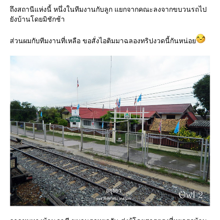
ถึงสถานีแห่งนี้ หนึ่งในทีมงานกับลูก แยกจากคณะลงจากขบวนรถไป
ังบ้านโดยมิชักช้า
ส่วนผมกับทีมงานที่เหลือ ขอสั่งไอติมมาฉลองทริปงวดนี้กันหน่อ