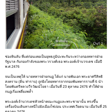
ช่องหินลับ ที่แต่ก่อนเคยเป็นยุทธภูมิปะทะกันระหว่างกองทหารฝ่า
รัฐบาล กับกองกำลังของพระวรวงศ์เธอ พระองค์เจ้าบวรเดช เมื่อปี
พ.ศ.2476
จนเป็นเหตุให้ นายทหารฝ่ายกบฏ ได้แก่ นายพันเอก พระยาศรีสิทธิ
สงคราม (ดิ่น ท่าราบ) ถูกยิงโดยทหารจากกองพันทหารราบที่ 6 นำ
ดยพันตรีหลวงวีรวัฒน์โยธา เมื่อวันที่ 23 ตุลาคม 2476 ทำให้ฝ่า
กบฎเริ่มเพลี่ยงพล้ำ
พระองค์เจ้าบวรเดชหัวหน้าคณะกบฏและพระชายานั้น ทรงขึ้น
เครื่องบินเดินทางหนีไปยังเมืองไซ่ง่อน ประเทศเวียดนาม เมื่อวันที่ 25
ตุลาคม 2476