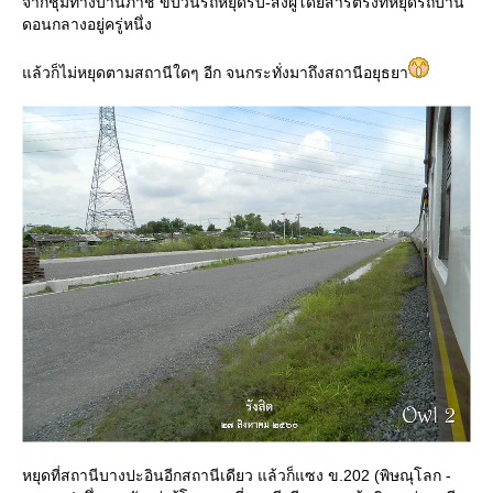
จากชุมทางบ้านภาชี ขบวนรถหยุดรับ-ส่งผู้โดยสารตรงที่หยุดรถบ้าน
ดอนกลางอยู่ครู่หนึ่ง
ล้วก็ไม่หยุดตามสถานีใดๆ อีก จนกระทั่งมาถึงสถานีอยุธยา
หยุดที่สถานีบางปะอินอีกสถานีเดียว แล้วก็แซง ข.202 (พิษณุโลก -