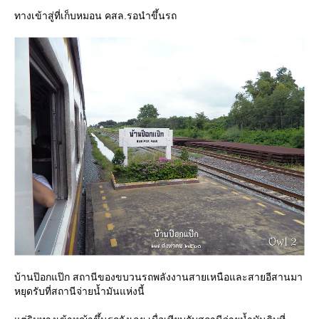
ทางเข้าสู่ที่เก็บหมอน คสล.รอนำขึ้นรถ
บ้านป๊อกแป๊ก สถานีของขบวนรถพลังงานสายเหนือและสายอีสานมา
หยุดรับที่สถานีจ่ายน้ำมันแห่งนี้