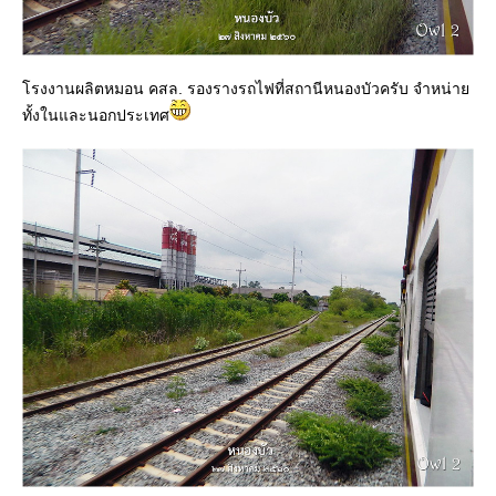
รงงานผลิตหมอน คสล. รองรางรถไฟที่สถานีหนองบัวครับ จำหน่า
ทั้งในและนอกประเทศ