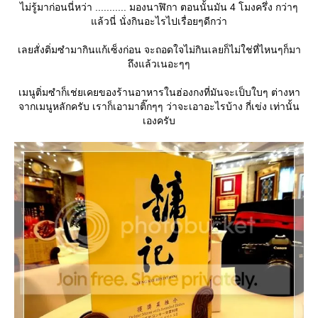
ไม่รู้มาก่อนนี่หว่า ........... มองนาฬิกา ตอนนั้นมัน 4 โมงครึ่ง กว่าๆ
ล้วนี่ นั่งกินอะไรไปเรื่อยๆดีกว่า
เลยสั่งติ่มซำมากินแก้เซ็งก่อน จะถอดใจไม่กินเลยก็ไม่ใช่ที่ไหนๆก็มา
ถึงแล้วเนอะๆๆ
เมนูติ่มซำก็เช่ยเคยของร้านอาหารในฮ่องกงที่มันจะเป็บใบๆ ต่างหา
จากเมนูหลักครับ เราก็เอามาติ๊กๆๆ ว่าจะเอาอะไรบ้าง กี่เข่ง เท่านั้น
เองครับ