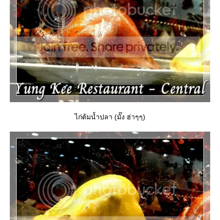
ไก่ต้มน้ำปลา (มั๊ง ฮ่าๆๆ)