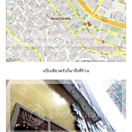
ป๊บเดียวครับก็มาถึงที่ร้าน