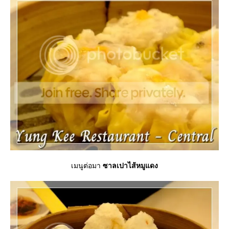
เมนูต่อมา
ซาลเปาไส้หมูแดง