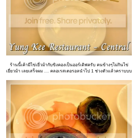
ร้านนี้เค้ามีไข่เยี่วม้ากับขิงคองเป็นออร์เดิฟครับ คนข้างๆไม่กินไข่
เยี่ยวม้า เลยเสร็จผม .... คลอเรสเตอรอลนำไป 1 ช่วงตัวแล้วคราบบบ