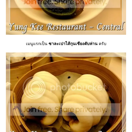
เมนูแรกเป็น
ซาละเปาไส้กุนเชียงตับห่าน
ครับ