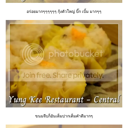
อร่อยมากๆๆๆๆๆๆ กุ้งตัวใหญ่ บิ๊ก เบิ้ม มากๆๆ
ขนมจีบก็อันเต็มปากเต็มคำดีมากๆ