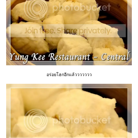
อร่อยโฮกอีกแล้ววววววว