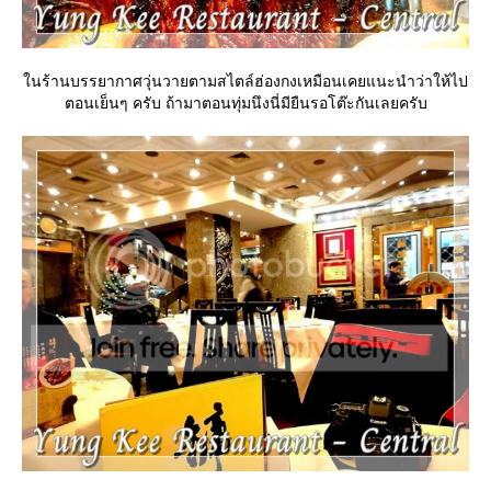
นร้านบรรยากาศวุ่นวายตามสไตล์ฮ่องกงเหมือนเคยแนะนำว่าให้ไป
ตอนเย็นๆ ครับ ถ้ามาตอนทุ่มนึงนี่มียืนรอโต๊ะกันเลยครับ