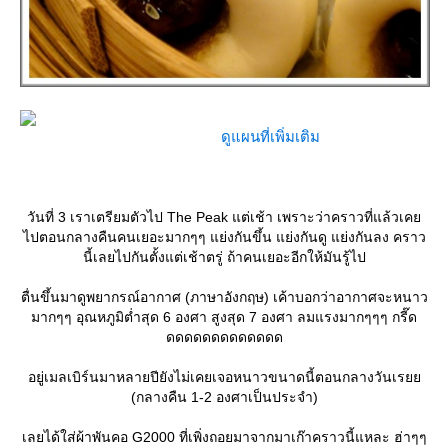
ดูแผนที่เพิ่มเติม
วันที่ 3 เราเตรียมตัวไป The Peak แต่เช้า เพราะว่าคราวที่แล้วเค
ไปตอนกลางคืนคนเยอะมากๆๆ แย่งกันขึ้น แย่งกันดู แย่งกันลง คราว
นี้เลยไปกันตั้งแต่เช้าตรู่ ถ้าคนเยอะอีกให้มันรู้ไป
ตื่นขึ้นมาดูพยากรณ์อากาศ (ภาษาอังกฤษ) เค้าบอกว่าอากาศจะหนาว
มากๆๆ อุณหภูมิต่ำสุด 6 องศา สูงสุด 7 องศา ลมแรงมากๆๆๆ กรี๊ด
ดดดดดดดดดดดดด
อยู่เมลเบิร์นมาหลายปียังไม่เคยเจอหนาวขนาดนี้ตอนกลางวันเร
(กลางคืน 1-2 องศาเป็นประจำ)
เลยได้ใส่ผ้าพันคอ G2000 ที่เพิ่งถอยมาจากมาเก๊าคราวนี้แหละ ฮ่าๆๆ