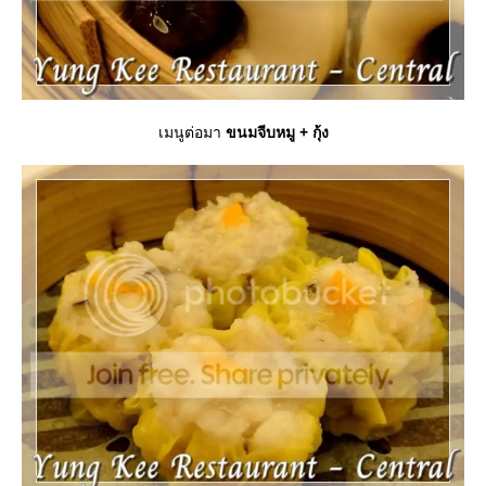
เมนูต่อมา
ขนมจีบหมู + กุ้ง