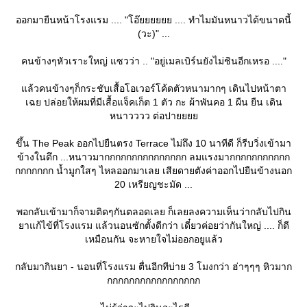
ออกมายืนหน้าโรงแรม .... "โอ๊ยยยยยย .... ทำไมมันหนาวได้ขนาดนี้
(วะ)" ...
คนข้างๆหัวเราะใหญ่ แซวว่า .. "อยู่เมลเบิร์นยังไม่ชินอีกเหรอ ...."
ล้วคนข้างๆก็กระชับเสื้อโอเวอร์โค้ดตัวหนามากๆ เดินไปหน้าตา
เฉย ปล่อยให้ผมที่มีเสื้อแจ็คเก็ต 1 ตัว กะ ผ้าพันคอ 1 ผืน ยืน เดิน
หนาวววว ต่อปา
ขึ้น The Peak ออกไปยืนตรง Terrace ไม่ถึง 10 นาทีดี ก็รีบวิ่งเข้ามา
ข้างในตึก ...หนาวมากกกกกกกกกกกกกกก ลมแรงมากกกกกกกกกกก
กกกกกกก น้ำมูกใสๆ ไหลออกมาเลย เสียดายตังค่าออกไปยืนข้างนอก
20 เหรียญชะมัด ...
พอกลับเข้ามาก็จามติดๆกันตลอดเลย ก็เลยลงความเห็นว่ากลับไปกิน
าแก้ไข้ที่โรงแรม แล้วนอนซักตั้งดีกว่า เดี๋ยวค่อยว่ากันใหญ่ .... ก็ดี
เหมือนกัน จะหายใจไม่ออกอยูแล้ว
กลับมากินยา - นอนที่โรงแรม ตื่นอีกทีบ่าย 3 โมงกว่า ฮ่าๆๆๆ หิวมาก
กกกกกกกกกกกกกกกกก