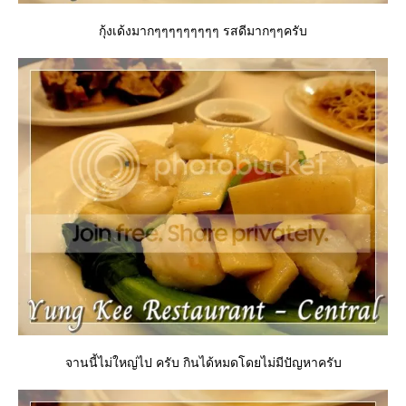
กุ้งเด้งมากๆๆๆๆๆๆๆๆๆ รสดีมากๆๆครับ
จานนี้ไม่ใหญ่ไป ครับ กินได้หมดโดยไม่มีปัญหาครับ