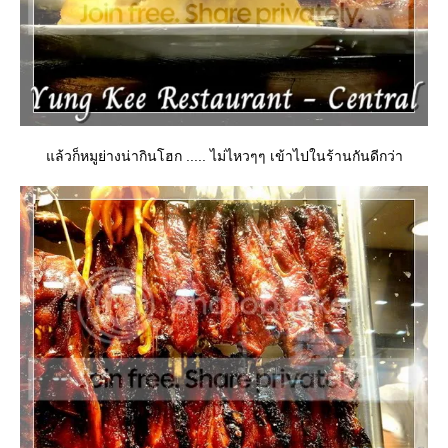
ล้วก็หมูย่างน่ากินโฮก ..... ไม่ไหวๆๆ เข้าไปในร้านกันดีกว่า