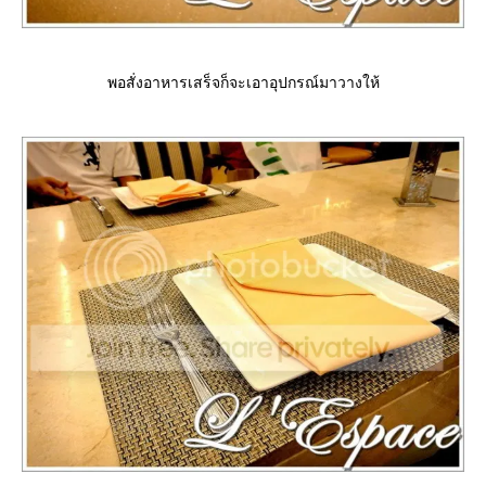
พอสั่งอาหารเสร็จก็จะเอาอุปกรณ์มาวางให้