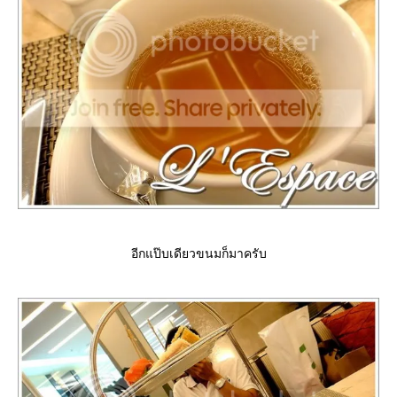
อีกแป๊บเดียวขนมก็มาครับ