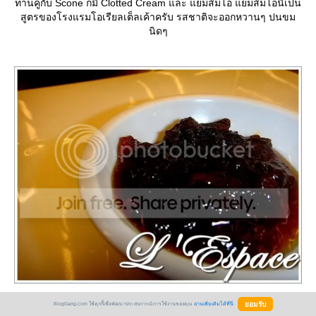
ทานคู่กับ Scone ก็มี Clotted Cream และ แยมส้มโอ แยมส้มโอนี่เป็น
สูตรของโรงแรมโอเรียลเต็ลเค้าครับ รสชาติจะออกหวานๆ ปนขม
นิดๆ
BlogGang.com ใช้คุกกี้เพื่อพัฒนาประสบการณ์การใช้งานของคุณ
อ่านเพิ่มเติมได้ที่นี่