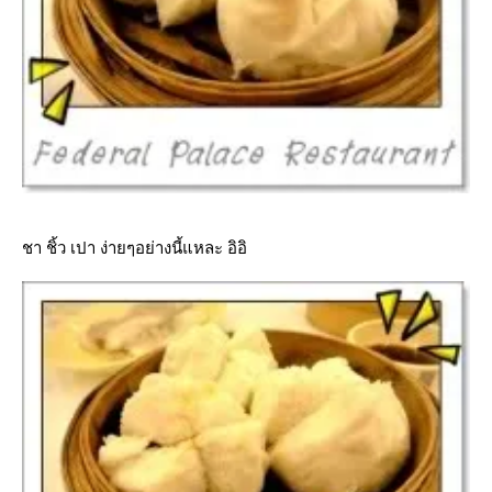
ชา ชิ้ว เปา ง่ายๆอย่างนี้แหละ อิอิ