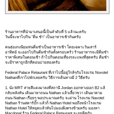
ร้านอาหารที่นำมาเสนอนี้เป็นลำดับที่ 5 แล้วนะครับ
วันนี้จะพาไปกิน "ติ่ม ซำ" เป็นอาหารเช้ากันครับ
คนฮ่องกงนิยมท่นติ่มซำเป็นอาหารเช้า โดยเฉพาะวันเสาร์
อาทิตย์ จะออกไปกินติ่มซำกันทั้งครอบครัว ร้านอาหารจะมีติ่มซำ
ราคาพิเศษในตอนเช้า ถ้าไปกินตอนเที่ยงๆจะแพงที่สุดครับ ติ่มซำ
จะมีราคาถูกอีกทีตอนบ่ายสองครับ
Federal Palace Retaurant ที่เราไปนี้อยู่ใกล้ๆกับโรงแรม Novotel
Nathanที่เราไปพักเลยครับ วิธีการเดินทางมี 2 วิธีครับ
1. นั่ง MRT สายสีแดงมาลงที่สถานี Jordan ออกทางออก B2 แล้
กลับหลังหัน เดินมาหาถนน Nathan แล้วเลี้ยวขวา เดินมาตาม
ถนน Nathan เรื่อยๆ พอประมาณครับ จะผ่าน โรงแรม Navotel
Nathan ร้านสตาร์บั๊ก แล้วก็ Nathan Hotel พอถึงหน้าโรงแรม
Nathan Hotel ให้หยุดแล้วหันไปมองฝั่งตรงข้ามครับ มองหา
Macdonal ร้าน Federal Palace Retaurant จะอยูติดกับ