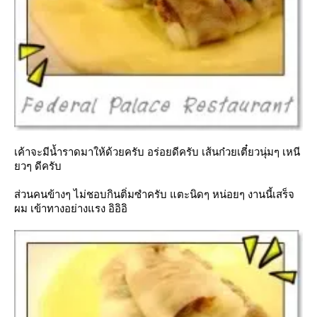
เค้าจะมีน้ำราดมาให้ด้วยครับ อร่อยดีครับ เส้นก๋วยเตี๋ยวนุ่มๆ เหนี
วๆ ดีครับ
ส่วนคนข้างๆ ไม่ชอบกินติ่มซำครับ แตะนิดๆ หน่อยๆ งานนี้เสร็จ
ผม เข้าทางอย่างแรง อิอิอิ