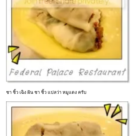
ชา ชิ้ว เฉิง ฝัน ชา ชิ้ว แปลว่า หมูแดง ครับ