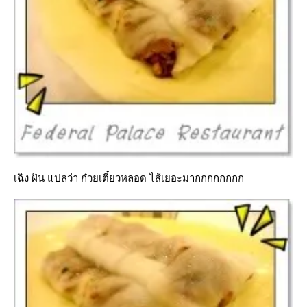
เฉิง ฝัน แปลว่า ก๋วยเตี๋ยวหลอด ไส้เยอะมากกกกกกกก