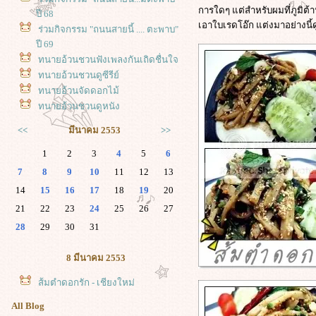
การใดๆ แต่สำหรับผมที่ภูมิต้า
ปี 68
เอาใบเรดโอ๊ก แต่งมาอย่างนี้ดู
ร่วมกิจกรรม "ถนนสายนี้ .... ตะพาบ"
ปี 69
ทนายอ้วนชวนฟังเพลงกันเถิดชื่นใจ
ทนายอ้วนชวนดูซีรีย์
ทนายอ้วนจัดดอกไม้
ทนายอ้วนชวนดูหนัง
<<
มีนาคม 2553
>>
1
2
3
4
5
6
7
8
9
10
11
12
13
14
15
16
17
18
19
20
21
22
23
24
25
26
27
28
29
30
31
8 มีนาคม 2553
ส้มตำดอกรัก - เชียงใหม่
All Blog