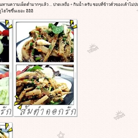
นทานความเผ็ดต่ำมากๆแล้ว ... ปาดเหงื่อ + กินน้ำ ครับ ชอบที่ข้าวคั่วของเค้าไม่ป่
ไฮโซขึ้นเยอะ อิอิอิ