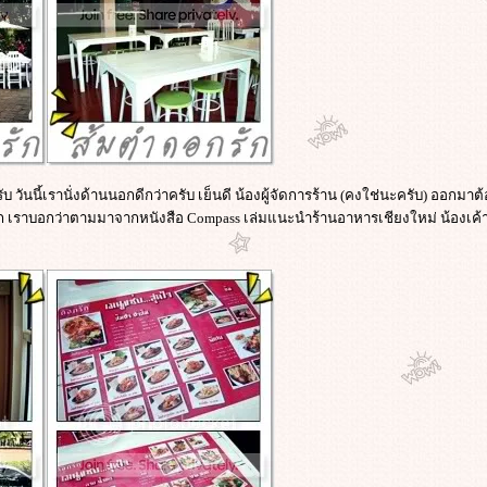
บ วันนี้เรานั่งด้านนอกดีกว่าครับ เย็นดี น้องผู้จัดการร้าน (คงใช่นะครับ) ออกมาต
เราบอกว่าตามมาจากหนังสือ Compass เล่มแนะนำร้านอาหารเชียงใหม่ น้องเค้าดีใ