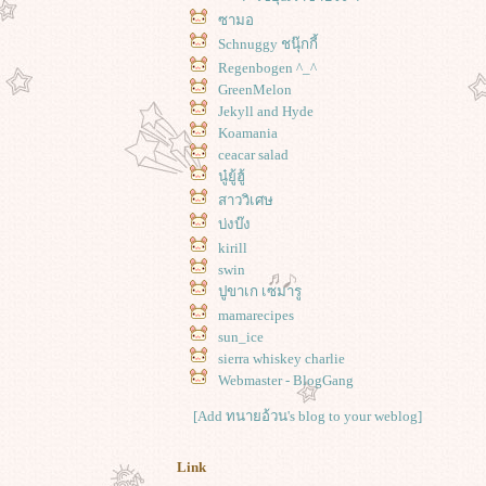
ซามอ
Schnuggy ชนุ๊กกี้
Regenbogen ^_^
GreenMelon
Jekyll and Hyde
Koamania
ceacar salad
นู๋ยู้ฮู้
สาววิเศษ
บ่งบ๊ง
kirill
swin
ปูขาเก เซมารู
mamarecipes
sun_ice
sierra whiskey charlie
Webmaster - BlogGang
[Add ทนายอ้วน's blog to your weblog]
Link