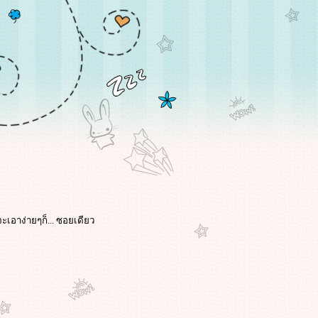
จะเอาง่ายๆก็... ซอยเดียว