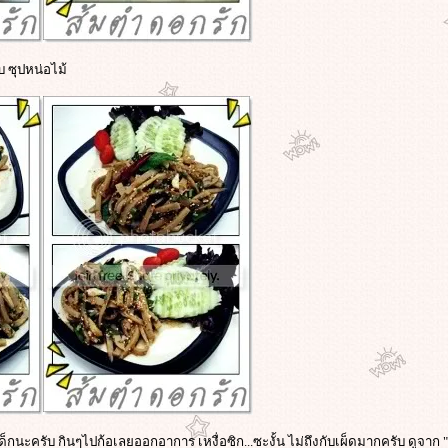
บ ซุปหน่อไม้
กนะครับ กินๆไปก้อเลยออกอาการ เหงื่อซิก...ซะงั้น ไม่ถึงกับเผ็ดมากครับ ดูจาก "เ