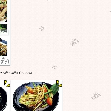
างร้านครับ ตำมะม่วง