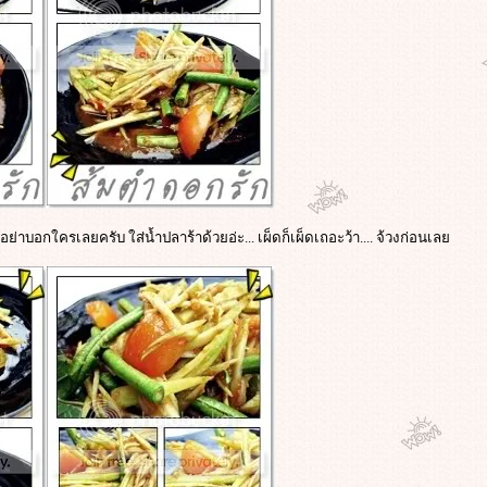
ย่าบอกใครเลยครับ ใส่น้ำปลาร้าด้วยอ่ะ... เผ็ดก็เผ็ดเถอะว้า.... จ้วงก่อนเล