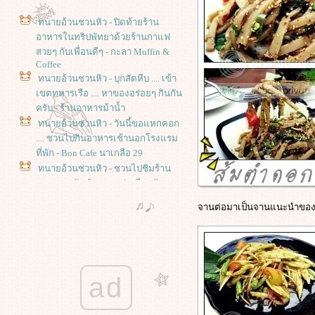
ทนายอ้วนชวนหิว - ปิดท้ายร้าน
อาหารในทริปพัทยาด้วยร้านกาแฟ
สวยๆ กับเพื่อนดีๆ - กะลา Muffin &
Coffee
ทนายอ้วนชวนหิว - บุกสัตหีบ .... เข้า
เขตทหารเรือ .... หาของอร่อยๆ กินกัน
ครับ - ร้านอาหารม้าน้ำ
ทนายอ้วนชวนหิว - วันนี้ขอแหกคอก
.... ชวนไปกินอาหารเช้านอกโรงแรม
ที่พัก - Bon Cafe นาเกลือ 29
ทนายอ้วนชวนหิว - ชวนไปชิมร้าน
อาหารระดับตำนานแห่งเมืองพัทยา -
ร้านจั๊วหลี พัทยาเหนือ
จานต่อมาเป็นจานแนะนำของท
ทนายอ้วนชวนหิว - ตามหาร้านเค้ก
อร่อยๆ แถบพัทยาเหนือ - กลาง - ร้าน
Cup & Cake Coffee
ทนายอ้วนชวนหิว - เที่ยวไป กินไป -
กินของแปลก - ข้าวแห้งเฮียเกียรติ
ad
ตลาดเก่าบางนกแขวก สมุทรสงคราม
ทนายอ้วนชวนหิว - เที่ยวไป ... กินไป -
ร้านข้าวเหนียวมูนเจ้าเก่าที่หัวหิน -