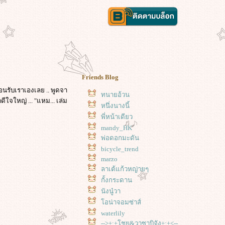
Friends Blog
้อนรับเราเองเลย .. พูดจา
ทนายอ้วน
จใหญ่ ... "แหม... เล่ม
หนึ่งนางนี้
พี่หน้าเดียว
mandy_HK
พ่อดอกมะดัน
bicycle_trend
marzo
ลาเต้แก้วหญ่ายๆ
กั้งกระดาน
นังนู๋วา
อน่าจอมซ่าส์
waterlily
-->+:+โชยุ&วาซาบิจัง+:+<--