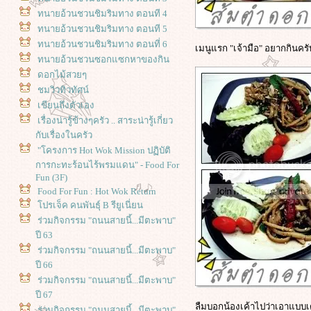
ทนายอ้วนชวนชิมริมทาง ตอนที 4
ทนายอ้วนชวนชิมริมทาง ตอนที 5
ทนายอ้วนชวนชิมริมทาง ตอนที่ 6
เมนูแรก "เจ้ามือ" อยากกินครั
ทนายอ้วนชวนซอกแซกหาของกิน
ดอกไม้สวยๆ
ชมวิวทิวทัศน์
เขียนถึงตัวเอง
เรื่องน่ารู้ข้างๆครัว .. สาระน่ารู้เกี่ยว
กับเรื่องในครัว
"โครงการ Hot Wok Mission ปฏิบัติ
การกะทะร้อนไร้พรมแดน" - Food For
Fun (3F)
Food For Fun : Hot Wok Return
ปรเจ็ค คนพันธุ์ B รียูเนี่ยน
ร่วมกิจกรรม "ถนนสายนี้...มีตะพาบ"
ปี 63
ร่วมกิจกรรม "ถนนสายนี้...มีตะพาบ"
ปี 66
ร่วมกิจกรรม "ถนนสายนี้...มีตะพาบ"
ปี 67
ลืมบอกน้องเค้าไปว่าเอาแบบเด็
ร่วมกิจกรรม "ถนนสายนี้...มีตะพาบ"