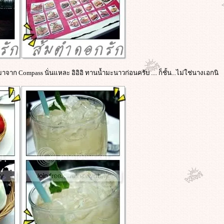
ามาจาก Compass นั่นแหละ อิอิอิ ทานน้ำมะนาวก่อนครับ .... ก็ชั้น...ไม่ใช่นางเอกนิ