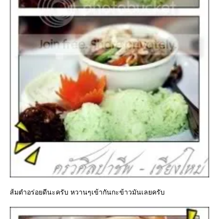
ส้มตำอร่อยดีนะครับ หวานๆเข้ากันกะข้าวมันเลยครับ