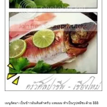
เมนูถัดมา เป็นข้าวมันส้มตำครับ แหมมม ทำเป็นรูปหมีซะด้วย อิอิอิ