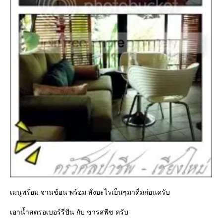
เมนูพร้อม จานช้อน พร้อม สั่งอะไรเย็นๆมาดื่มก่อนครับ
เอาน้ำสตรอเบอร์รี่ปั่น กับ ชารสพีช ครับ