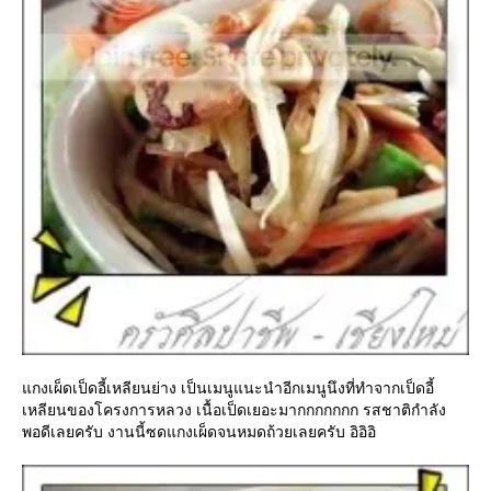
กงเผ็ดเป็ดอี้เหลียนย่าง เป็นเมนูแนะนำอีกเมนูนึงที่ทำจากเป็ดอี้
เหลียนของโครงการหลวง เนื้อเป็ดเยอะมากกกกกกก รสชาติกำลัง
พอดีเลยครับ งานนี้ซดแกงเผ็ดจนหมดถ้วยเลยครับ อิอิอิ