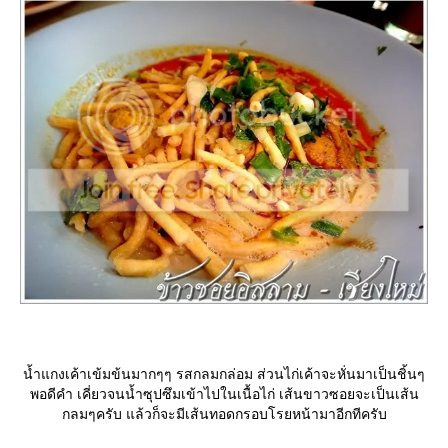
น้ำแกงเค้าเข้มข้นมากๆๆ รสกลมกล่อม ส่วนไก่เค้าจะหั่นมาเป็นชิ้นๆ
พอดีคำ เคี่ยวจนน้ำซุปซึมเข้าไปในเนื้อไก่ เส้นขาวซอยจะเป็นเส้น
กลมๆครับ แล้วก็จะมีเส้นทอดกรอบโรยหน้ามาอีกทีครับ