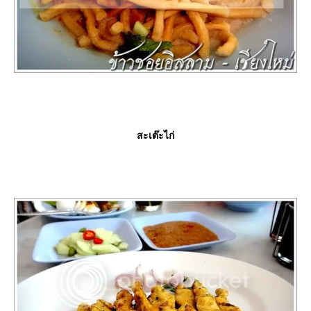
สะเต๊ะไก่