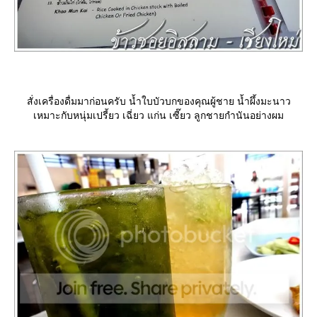
สั่งเครื่องดื่มมาก่อนครับ น้ำใบบัวบกของคุณผู้ชาย น้ำผึ้งมะนาว
เหมาะกับหนุ่มเปรี้ยว เฉี่ยว แก่น เซี๊ยว ลูกชายกำนันอย่างผม