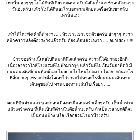
เท่านั้น ฮ่าๆๆๆ ไม่ได้กินทีเดียวหมดนะครับนั่งกินตั้งแต่เช้าจนถึงกลาง
วันอ่ะครับ แล้วก็ไม่ได้กินอะไรนอกจากเค้กบนเครื่องบินขากลับ
เท่านั้นเอง
เล่าให้ใครฟังเค้าก็หัวเราะ.... หัวเราะเยาะซะด้วยครับ ฮ่าๆๆๆ คราว
หน้าคราวหลังต้องระวังแล้วครับ ต้องเตือนตัวเองว่า .... อย่าเยอะ !!!!!
ข้าวซอยร้านนี้เคยไปกินมาทีนึงแล้วครับ คราวนี้ได้มาลองอีกที่
เนื่องจากว่าใกล้โรงแรมที่ไปพักมากๆๆ แล้ววันที่ไปเป็นวันอาทิตย์ มี
ถนนคนเดินที่ถนนที่แพก็เลยไม่อยากไปไหนไกลมาก ไม่อยากกินอะไร
ที่อิ่มมากๆ เพราะว่าตั้งใจเอาไว้ว่าจะไปหาอะไรที่ถนนคนเดินทาน
เดินดูของไป ทานของทานเล่นไปเรื่อยๆ .....
ตอนที่บินผ่านแถวๆเลยดอนเมืองมานี่แอบเศร้าเล็กๆครับ เห็นน้ำท่วม
ล้วเศร้าครับ ที่เห็นเป็นสีดำๆนั่นคือน้ำนะครับ ถ้าเป็นเวลาปกติก็จะ
เป็นถนนบ้าง หรือ เรือกสวนไร่นาบ้างครับ