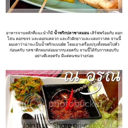
อาหารจานหลักที่แนะนำก็มี
น้ำพริกปลาซาลมอน
เสิร์ฟพร้อมกับ ดอก
สน ดอกขจร และดอกแคลวก และถั่วฝักยาวและแตงกวาสด จานนี้
ผมเดาว่าน่าจะเป็นน้ำพริกแบบผัด โดยเอาเครื่องปรุงทั้งหมดไปคั่ว
ก่อนครับ รสชาติกลมกล่อมมากๆเลยครับ จานนี้ได้รับการตอบรับ
อย่างดีเลยครับ มีแต่คนชมว่าอร่อ