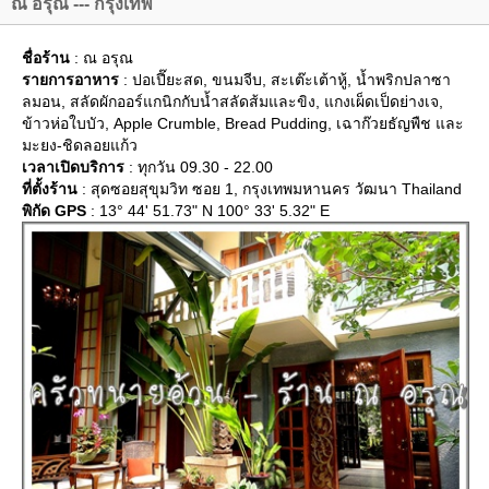
ณ อรุณ --- กรุงเทพ
ชื่อร้าน
: ณ อรุณ
รายการอาหาร
: ปอเปี๊ยะสด, ขนมจีบ, สะเต๊ะเต้าหู้, น้ำพริกปลาซา
ลมอน, สลัดผักออร์แกนิกกับน้ำสลัดส้มและขิง, แกงเผ็ดเป็ดย่างเจ,
ข้าวห่อใบบัว, Apple Crumble, Bread Pudding, เฉาก๊วยธัญพืช และ
มะยง-ชิดลอยแก้ว
เวลาเปิดบริการ
: ทุกวัน 09.30 - 22.00
ที่ตั้งร้าน
: สุดซอยสุขุมวิท ซอย 1, กรุงเทพมหานคร วัฒนา Thailand
พิกัด GPS
: 13° 44' 51.73" N 100° 33' 5.32" E