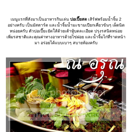
เมนูแรกที่สังมาเป็นอาหารกินเล่น
ปอเปี๊ยสด
เสิร์ฟพร้อมน้ำจิ้ม 2
อย่างครับ เป็นมัสตาร์ด และน้ำจิ้มน้ำมะขามเปียกเคี่ยวข้นๆ เผ็ดนิด
หน่อยครับ ตัวปอเปี๊ยะยัดใส้ด้วยเต้าหู้บดละเอียด ปรุงรสนิดหน่อ
เพิ่มรสชาติและคุณค่าทางอาหารด้วยไข่ฝอย และน้ำจิ้มไก่ที่ราดหน้า
มา อร่อยได้แบบเบาๆ สบายท้องครับ