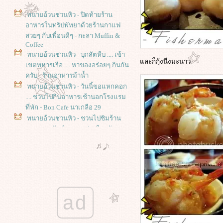
ทนายอ้วนชวนหิว - ปิดท้ายร้าน
อาหารในทริปพัทยาด้วยร้านกาแฟ
สวยๆ กับเพื่อนดีๆ - กะลา Muffin &
Coffee
ทนายอ้วนชวนหิว - บุกสัตหีบ .... เข้า
ละก็กุ้งนึ่งมะนาว
เขตทหารเรือ .... หาของอร่อยๆ กินกัน
ครับ - ร้านอาหารม้าน้ำ
ทนายอ้วนชวนหิว - วันนี้ขอแหกคอก
.... ชวนไปกินอาหารเช้านอกโรงแรม
ที่พัก - Bon Cafe นาเกลือ 29
ทนายอ้วนชวนหิว - ชวนไปชิมร้าน
อาหารระดับตำนานแห่งเมืองพัทยา -
ร้านจั๊วหลี พัทยาเหนือ
ทนายอ้วนชวนหิว - ตามหาร้านเค้ก
อร่อยๆ แถบพัทยาเหนือ - กลาง - ร้าน
Cup & Cake Coffee
ทนายอ้วนชวนหิว - เที่ยวไป กินไป -
กินของแปลก - ข้าวแห้งเฮียเกียรติ
ad
ตลาดเก่าบางนกแขวก สมุทรสงคราม
ทนายอ้วนชวนหิว - เที่ยวไป ... กินไป -
ร้านข้าวเหนียวมูนเจ้าเก่าที่หัวหิน -