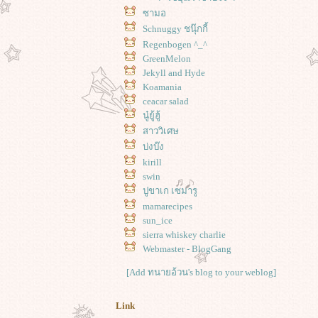
ซามอ
Schnuggy ชนุ๊กกี้
Regenbogen ^_^
GreenMelon
Jekyll and Hyde
Koamania
ceacar salad
นู๋ยู้ฮู้
สาววิเศษ
บ่งบ๊ง
kirill
swin
ปูขาเก เซมารู
mamarecipes
sun_ice
sierra whiskey charlie
Webmaster - BlogGang
[Add ทนายอ้วน's blog to your weblog]
Link