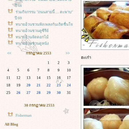
ปี 68
ร่วมกิจกรรม "ถนนสายนี้ .... ตะพาบ"
ปี 69
ทนายอ้วนชวนฟังเพลงกันเถิดชื่นใจ
ทนายอ้วนชวนดูซีรีย์
ทนายอ้วนจัดดอกไม้
ทนายอ้วนชวนดูหนัง
<<
กรกฏาคม 2553
>>
ฮะเก๋า
1
2
3
4
5
6
7
8
9
10
11
12
13
14
15
16
17
18
19
20
21
22
23
24
25
26
27
28
29
30
31
30 กรกฏาคม 2553
Fisherman
All Blog