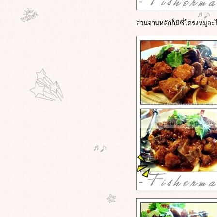
ข้าวเหนียวมูนแม่นงนุช
ทนายอ้วนชวนหิว - เที่ยวไป ... กินไป
ส่วนจานหลักก็มีซี่โครงหมูอะไ
... ที่หัวหิน - ชวนไปอาหารยุโรปใน
ร้านสวยๆ - ร้านวิไลวรรณ หัวหิน
ทนายอ้วนชวนหิว - เที่ยวไป .. กินไป
หัวหิน - พาไปกินอาหารทะเลร้านเก่า
ก่ - แสงไทยซีฟู๊ด สะพานปลาหัวหิน
ทนายอ้วนชวนหิว - เที่ยวไป กินไปที่
หัวหิน - พาไปกินขนมอร่อยๆ - Ob -
Oon Boulangerie - Patisserie
ทนายอ้วนชวนหิว - เที่ยวไป .. กินไป
หัวหิน - พาไปกินก๋วยเตี๋ยวต้มยำสุด
ชิค - debo Cafe' หัวหิน
ทนายอ้วนชวนหิว - เที่ยวไป .... กินไป
....เพชรบุรี - ลอดช่องน้ำตาลข้น เจ๊
ม่วย ถนนดำเนินเกษม เพชรบุรี
ทนายอ้วนชวนหิว - ชวนไปกินปลาแม่
น้ำแปลกๆ อร่อยๆ ที่ตลาดสามชุก -
สามชุกใจเย็น ตลาดร้อยปีสามชุก
สุพรรณ
ทนายอ้วนชวนหิว - มื้อกลางวัน