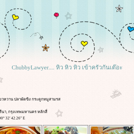
ChubbyLawyer.... หิว หิว หิว เข้าครัวกันเต๊อะ
รี้ยวหวาน ปลาผัดขิง กระดูกหมูสามรส
0
นา, กรุงเทพมหานคร หลักสี่
00° 32' 42.26" E