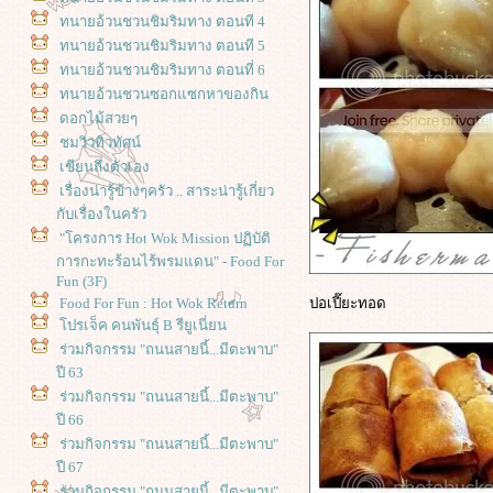
ทนายอ้วนชวนชิมริมทาง ตอนที 4
ทนายอ้วนชวนชิมริมทาง ตอนที 5
ทนายอ้วนชวนชิมริมทาง ตอนที่ 6
ทนายอ้วนชวนซอกแซกหาของกิน
ดอกไม้สวยๆ
ชมวิวทิวทัศน์
เขียนถึงตัวเอง
เรื่องน่ารู้ข้างๆครัว .. สาระน่ารู้เกี่ยว
กับเรื่องในครัว
"โครงการ Hot Wok Mission ปฏิบัติ
การกะทะร้อนไร้พรมแดน" - Food For
Fun (3F)
Food For Fun : Hot Wok Return
ปอเปี๊ยะทอด
ปรเจ็ค คนพันธุ์ B รียูเนี่ยน
ร่วมกิจกรรม "ถนนสายนี้...มีตะพาบ"
ปี 63
ร่วมกิจกรรม "ถนนสายนี้...มีตะพาบ"
ปี 66
ร่วมกิจกรรม "ถนนสายนี้...มีตะพาบ"
ปี 67
ร่วมกิจกรรม "ถนนสายนี้...มีตะพาบ"