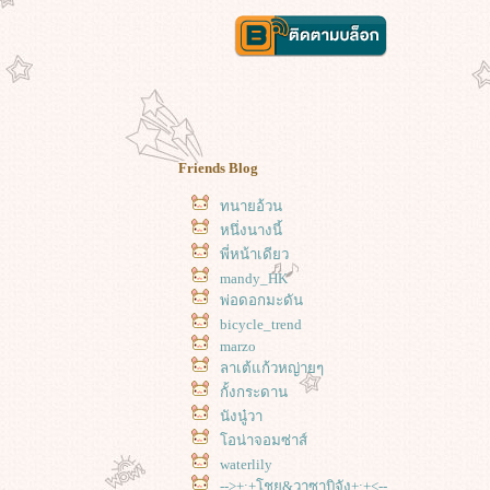
Friends Blog
ทนายอ้วน
หนึ่งนางนี้
พี่หน้าเดียว
mandy_HK
พ่อดอกมะดัน
bicycle_trend
marzo
ลาเต้แก้วหญ่ายๆ
กั้งกระดาน
นังนู๋วา
อน่าจอมซ่าส์
waterlily
-->+:+โชยุ&วาซาบิจัง+:+<--