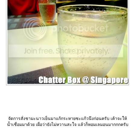
จัดการสั่งชามะนาวเย็นมาแก้กระหายซะแก้วนึงก่อนครับ เค้าจะให้
น้ำเชื่อมมาด้วย เผื่อว่ายังไม่หวานสะใจ แล้วก็หอมเลมอนมากกกครับ