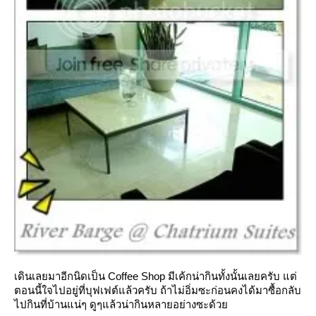
เดินเลยมาอีกนิดเป็น Coffee Shop มีเค้กน่ากินทั้งนั้นเลยครับ แต่
ตอนนี้ใจไปอยู่ที่บุฟเฟต์แล้วครับ ถ้าไม่อิ่มซะก่อนคงได้มาซื้อกลับ
ไปกินที่บ้านแน่ๆ ดูๆแล้วน่ากินหลายอย่างซะด้ว