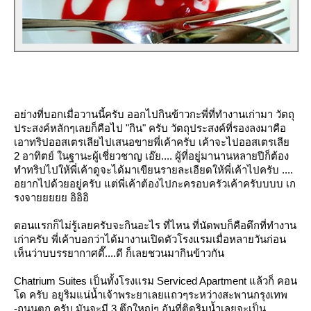
อย่างที่บอกเมื่อวานนี้ครับ ออกไปกินข้าวกะพี่ที่ทำงานเก่ามา วัตถุ
ประสงค์หลักๆเลยก็คือไป "กิน" ครับ วัตถุประสงค์ที่รองลงมาคือ
เอาทริปออสเตรเลียไปเสนอขายพี่เค้าครับ เค้าจะไปออสเตรเลี
2 อาทิตย์ ในฐานะผู้เชี่ยวชาญ เอ๊ย.... ผู้ที่อยู่มานานหลายปีก็ต้อง
ทำทริปไปให้พี่เค้าดูจะได้มาเขียนรายละเอียดให้พี่เค้าไปครับ ....
อยากไปด้วยอยู่ครับ แต่พี่เค้าต้องไปกะครอบครัวเค้าครับบบบ เก
รงจายยยยย อิอิอิ
ตอนแรกก็ไม่รู้เลยครับจะกินอะไร ที่ไหน ที่นัดพบก็คือตึกที่ทำงาน
เก่าครับ พี่เค้าบอกว่าได้มางานเปิดตัวโรงแรมเมื่อหลายวันก่อน
เห็นว่าบบรรยากาศดี๊....ดี ก็เลยชวนมากินข้าวกัน
Chatrium Suites เป็นทั้งโรงแรม Serviced Apartment แล้วก็ คอน
ด ครับ อยูริมแน่น้ำเจ้าพระยาเลยแถวๆระหว่างสะพานกรุงเทพ
-ถนนตก ครับ มันจะมี 3 ตึกใหญ่ๆ อันที่ติดริมน้ำเลยจะเป็น