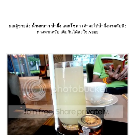
คุณผู้ชายสั่ง
น้ำมะนาว น้ำผึ้ง และโซดา
เค้าจะให้น้ำผึ้งมาตลับนึง
ต่างหากครับ เติมกันได้สะใจเร