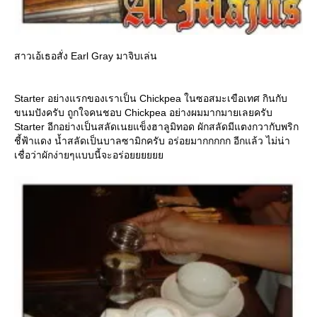
สาวเอ้เธอสั่ง Earl Gray มาจิบเล่น
Starter อย่างแรกของเราเป็น Chickpea ในซอสมะเขือเทศ กินกับ
ขนมปังครับ ถูกใจคนชอบ Chickpea อย่างผมมากมายเลยครับ
Starter อีกอย่างเป็นสลัดเนยแข็งฮาลูมิทอด ผักสลัดมีแตงกวากับพริก
ชี้ฟ้าแดง น้ำสลัดเป็นบาลซามิกครับ อร่อยมากกกกก อีกแล้ว ไม่น่า
เชื่อว่าผักง่ายๆแบบนี้จะอร่อ