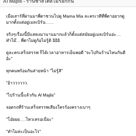
Al Majlis - ร้านชาสไตล์โมรอกกัน
เมื่อเสาร์ที่ผ่านมาพี่ตาชวนไปดู Mama Mia ละครเวทีที่พี่ตาอยากดู
มากตั้งแต่อยู่เมลเบิร์น.......
จริงๆเรื่องนี้มีแสดงมานานมากแล้วก็ตั้งแต่สมัยอยู่เมลเบิร์นอ่ะ....
ทำไม๊... พี่ตาไม่ดูก้อไม่รู้ดิ อิอิอิ
ดูละครเสร็จสรรพ ก็ได้เวลาอาหารเย็นพอดี "จะไปกินร้านไหนกันดี
อ้ะ"
ทุกคนพร้อมกันส่ายหน้า "ไม่รู้สิ"
"อ้าวววววว.
"ไปร้านนี้แล้วกัน Al Majlis"
จอดรถที่ร้านเสร็จสรรพเสียงใครร้องครางเบาๆ
"โอ๋ยยย.....ไหวเหรอเนี่ยะ"
"ทำไมล่ะเป็นอะไร"