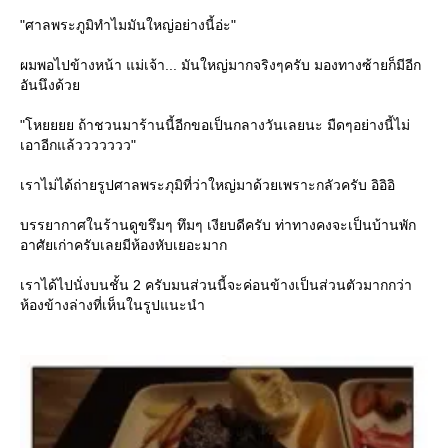
"ศาลพระภูมิทำไมมันใหญ่อย่างนี้อ่ะ"
ผมพอไปข้างหน้า แม่เจ้า... มันใหญ่มากจริงๆครับ มองทางซ้ายก็มีอีก
อันนึงด้ว
"โหยยยย ถ้าชวนมาร้านนี้อีกขอเป็นกลางวันเลยนะ มืดๆอย่างนี้ไม่
เอาอีกแล้ววววววว"
เราไม่ได้ถ่ายรูปศาลพระภุมิที่ว่าใหญ่มาด้วยเพราะกลัวครับ อิอิอิ
บรรยากาศในร้านดูขรึมๆ ทึมๆ เงียบดีครับ ท่าทางคงจะเป็นบ้านพัก
อาศัยเก่าครับเลยมีห้องหับเยอะมาก
เราได้ไปนั่งบนชั้น 2 ครับมนส่วนนี้จะค่อนข้างเป็นส่วนตัวมากกว่า
ห้องข้างล่างที่เห็นในรูปแนะนำ