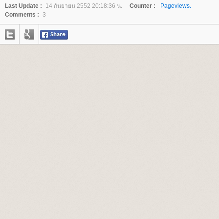
Last Update :
14 กันยายน 2552 20:18:36 น.
Counter :
Pageviews.
Comments :
3