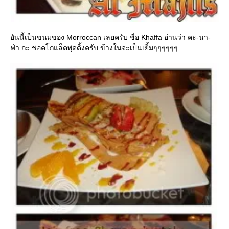
อันนี้เป็นขนมของ Morroccan เลยครับ ชื่อ Khaffa อ่านว่า คะ-นา-
ฟ่า กะ ชอคโกแล็ตพุดดิ้งครับ ข้างในจะเป็นเยิ้มๆๆๆๆๆๆ