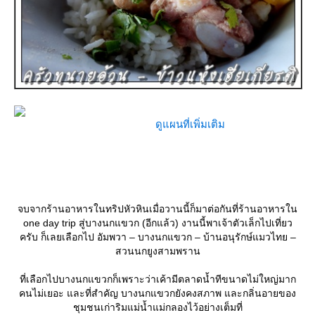
ดูแผนที่เพิ่มเติม
จบจากร้านอาหารในทริปหัวหินเมื่อวานนี้ก็มาต่อกันที่ร้านอาหารใน
one day trip สู่บางนกแขวก (อีกแล้ว) งานนี้พาเจ้าตัวเล็กไปเที่ยว
ครับ ก็เลยเลือกไป อัมพวา – บางนกแขวก – บ้านอนุรักษ์แมวไทย –
สวนนกยูงสามพราน
ที่เลือกไปบางนกแขวกก็เพราะว่าเค้ามีตลาดน้ำทีขนาดไม่ใหญ่มาก
คนไม่เยอะ และที่สำคัญ บางนกแขวกยังคงสภาพ และกลิ่นอายของ
ชุมชนเก่าริมแม่น้ำแม่กลองไว้อย่างเต็มที่