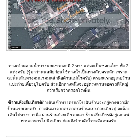
ทางเข้าตลาดน้ำบางนกแขวกจะมี 2 ทาง แต่จะเป็นซอกเล็กๆ ทั้ง 2
ห่งครับ (รู้มาว่าคนสมัยก่อนใช้ทางน้ำเป็นทางสัญจรหลัก เพราะ
ฉะนั้นเส้นทางคมนาคมหลักคือด้านแม่น้ำครับ) ตรอกแรกอยู่เลยร้าน
ปะก๋วยเตี๋ยวปูไปครับ ส่วนอีกทางหนึ่งจะอยู่ตรงลานจอดรถที่ใหญ่
กว่าเรียกว่าตรอกโรงฝิ่น
ข้าวแห้งเฮียเกียรติ
ถ้าเดินเข้าทางตรอกโรงฝิ่นร้านจะอยู่ทางขวามือ
ร้านแรกเลยครับ ถ้าเดินมาจากตรอกตรงร้านแปะก๋วยเตี๋ยวปู จะต้อง
เดินไปทางขวามือ ผ่านร้านก๋วยเตี๋ยวกะลา ร้านเฮียเกียรติอยู่เลยแพ
ทานอาหารไปนิดเดียว ก่อนถึงร้านผัดไทยเจ๊แตนครับ