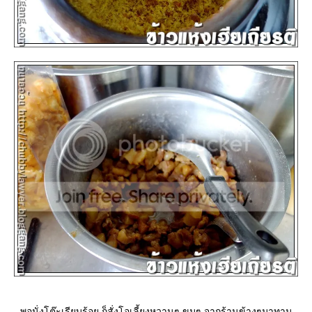
พอนั่งโต๊ะเรียบร้อย ก็สั่งโอเลี้ยงหวานๆ ขมๆ จากร้านข้างๆมาทาน