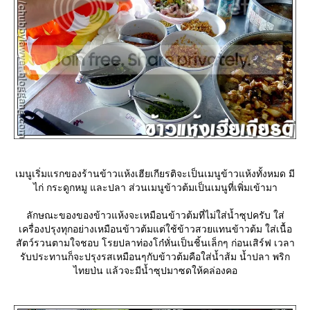
เมนูเริ่มแรกของร้านข้าวแห้งเฮียเกียรติจะเป็นเมนูข้าวแห้งทั้งหมด มี
ไก่ กระดูกหมู และปลา ส่วนเมนูข้าวต้มเป็นเมนูที่เพิ่มเข้ามา
ลักษณะของของข้าวแห้งจะเหมือนข้าวต้มที่ไม่ใส่น้ำซุปครับ ใส่
เครื่องปรุงทุกอย่างเหมือนข้าวต้มแต่ใช้ข้าวสวยแทนข้าวต้ม ใส่เนื้อ
สัตว์รวนตามใจชอบ โรยปลาท่องโก๋หั่นเป็นชิ้นเล็กๆ ก่อนเสิร์ฟ เวลา
รับประทานก็จะปรุงรสเหมือนๆกับข้าวต้มคือใส่น้ำส้ม น้ำปลา พริก
ไทยป่น แล้วจะมีน้ำซุปมาซดให้คล่องคอ