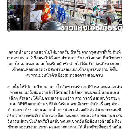
ตลาดน้ำบางนกแขวกไปไม่ยากครับ ถ้าเริ่มจากกรุงเทพฯก็เริ่มต้นที่
ถนนพระราม 2 วิ่งตรงไปเรื่อยๆ ผ่านมหาชัย นาโคก พอเห็นป้ายทาง
กไปดอนหอยหลอดก็เตรียมตัวชิดซ้ายไว้ได้ครับ ก่อนถึงทางแยก
เข้าดอนหอยหลอดจะมีสะพานลอยแยกเข้าสมุทรสงคราม ก็ขึ้น
สะพานมุ่งหน้าตัวเมืองสมุทรสงครามเลยครับ
จากนั้นให้ไปตามป้ายบอกทางไปอัมพวาครับ จะมีป้านบอกตลอดเส้น
ทางเลย พอถึงอัมพวาแล้วให้ขับต่อไปเรื่อยๆ ถนนจะเป็นถนนเส้น
เล็กๆ ลัดเลาะโค้งไปตามสวนมะพร้าว สามารถชื่นชมกับวิวสวยๆ
ละวิถีชิวิตแบบบ้านๆ ที่ไม่เร่งร้อน จากอัมพวาขับไปเรื่อยๆ ผ่าน
ตำบลกระดังงา ผ่านตลาดน้ำบางน้อย แล้วจะถึงตัวอำเภอบางคนฑี
ครับ จากบางคนทีเราก็จวนจะถึงบางนกแขวกแล้วครับ พอผ่านอาสน
วิหารแม่พระบังเกิดหรือโบสถ์บางนกแขวกอันลือชื่อทางซ้ายมือ ก็จะ
ข้ามคลองบางนกแขวก พอลงจากสะพานให้เลี้ยวซ้ายที่ซอยซ้ายมือ