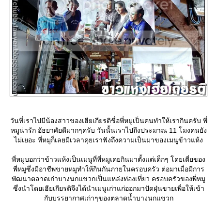
วันที่เราไปมีน้องสาวของเฮียเกียรติชื่อพี่หมูเป็นคนทำให้เรากินครับ พี่
หมูน่ารัก อัธยาศัยดีมากๆครับ วันนั้นเราไปถึงประมาณ 11 โมงคนยัง
ไม่เยอะ พี่หมูก็เลยมีเวลาคุยเราฟังถึงความเป็นมาของเมนูข้าวแห้ง
พี่หมูบอกว่าข้าวแห้งเป็นเมนูที่พี่หมูเคยกินมาตั้งแต่เด็กๆ โดยเตี่ยของ
พี่หมูซึ่งมีอาชีพขายหมูทำให้กินกันภายในครอบครัว ต่อมาเมื่อมีการ
พัฒนาตลาดเก่าบางนกแขวกเป็นแหล่งท่องเที่ยว ครอบครัวของพี่หมู
ซึ่งนำโดยเฮียเกียรติจึงได้นำเมนูเก่าแก่ออกมาปัดฝุ่นขายเพื่อให้เข้า
กับบรรยากาศเก่าๆของตลาดน้ำบางนกแขวก