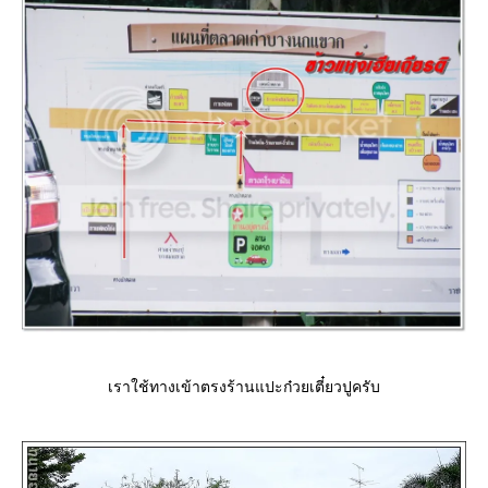
เราใช้ทางเข้าตรงร้านแปะก๋วยเตี๋ยวปูครับ