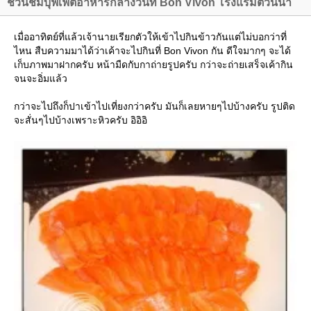
ชวนชิมบุฟเฟต์อาหารกลางวันที่ Bon Vivon โรงแรมตวันนา
เมื่ออาทิตย์ที่แล้วเจ้านายเรียกตัวให้เข้าไปกินข้าวกันแต่ไม่บอกว่าที่
ไหน สืบความมาได้ว่าเค้าจะไปกินที่ Bon Vivon กัน ดีใจมากๆ จะได้
เก็บภาพมาฝากครับ หน้ามืดกับกาถ่ายรูปครับ กว่าจะถ่ายเสร็จเค้ากิน
จนจะอิ่มแล้ว
กว่าจะไปถึงก็ปาเข้าไปเที่ยงกว่าครับ มันก็เลยหายๆไปบ้างครับ รูปติด
จะสั่นๆไปบ้างเพราะหิวครับ อิอิอิ