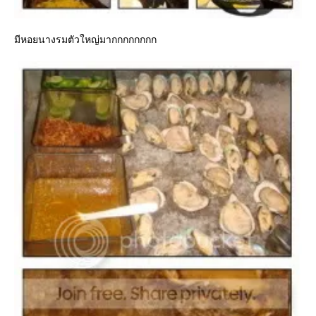
มีหอยนางรมตัวใหญ่มากกกกกกกก