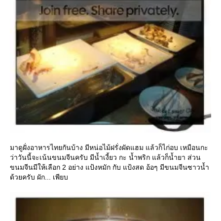
มาดูฝั่งอาหารไทยกันบ้าง มีหน่อไม้ฝรั่งผัดแฮม แล้วก็ไก่อบ เหมือนกะ
ว่าวันนี้จะเน้นขนมจีนครับ มีน้ำเงี้ยว กะ น้ำพริก แล้วก็น้ำยา ส่วน
ขนมจีนมีให้เลือก 2 อย่าง แป้งหมัก กับ แป้งสด อ้อๆ มีขนมจีนซาวน้ำ
ด้วยครับ ผัก... เพียบ