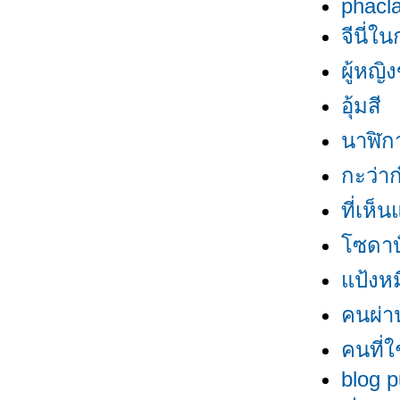
phacl
จีนี่ใ
ผู้หญ
อุ้มสี
นาฬิก
กะว่าก
ที่เห็
ซดา
ป้งหมี
คนผ่า
คนที่ใช
blog p