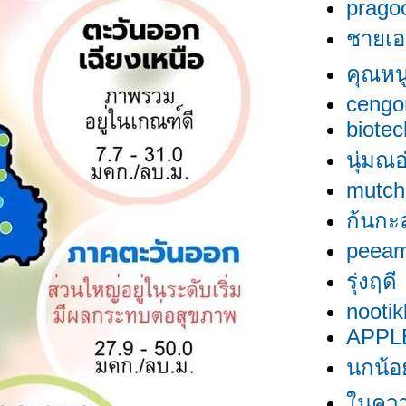
prago
ชายเอ 
คุณหนูค
cengo
biotec
นุ่มณอ
mutch
ก้นกะ
peea
รุ่งฤดี
nootik
APPL
นกน้อ
นควา