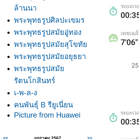
ล้านนา
พระพุทธรูปศิลปะเขมร
พระพุทธรูปสมัยอู่ทอง
พระพุทธรูปสมัยสุโขทั
พระพุทธรูปสมัยอยุธยา
พระพุทธรูปสมั
รัตนโกสินทร์
เ-พ-ล-ง
คนพันธุ์ B รียูเนี่ยน
Picture from Huawei
<<
มกราคม 2567
>>