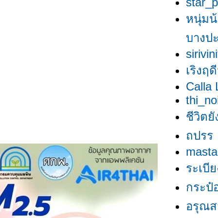
star_p
หนุ่มน
บางป
sirivini
เริงฤด
Calla 
thi_no
ชีวิตยั
ถปรร
masta
ระเบี
กระป๋อ
อรุณสวั