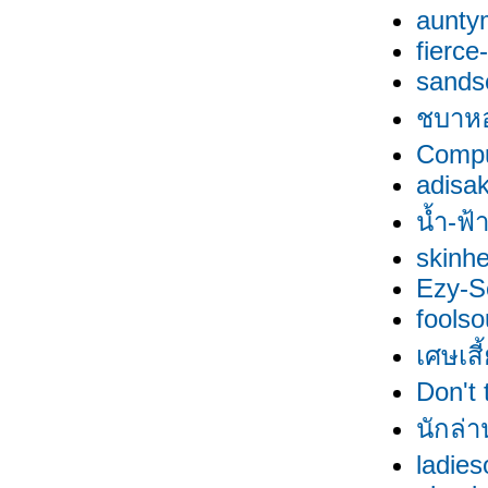
aunty
fierce-
sands
ชบาห
Comp
adisak
น้ำ-ฟ้
skinh
Ezy-S
foolso
เศษเสี
Don't 
นักล่า
ladie