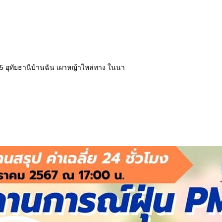
5 อุทัยธานีบ้านฉัน เผาหญ้าไหล่ทาง ในนา