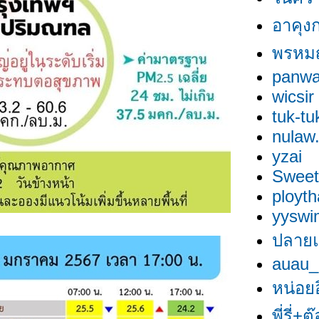
อาคุง
พรหม
panwa
wicsir
tuk-t
nulaw
yzai
Sweet
ployt
yyswi
ปลายแ
auau_
หน่อยอ
พี่รี่+ต