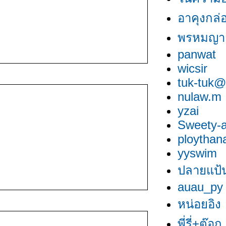
อาคุงกล่
พรหมญา
panwat
wicsir
tuk-tuk@
nulaw.m
yzai
Sweety-a
ploythan
yyswim
ปลายแป้น
auau_py
หน่อยอิง
พี่รี่+ต๊อก