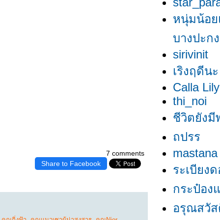
star_par
หนุ่มน้อย
บางปะกง
sirivinit
เริงฤดีนะ
Calla Lily
thi_noi
ชีวิตยังมี
ถปรร
mastana
7 comments
Share to Facebook
ระเบียงด
กระป๋องแป
อรุณสวัสดิ
,
คุณกิ่งฟ้า
,
คุณแมวเซาผู้น่าสงสาร
,
คุณNior