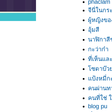
phaclam
จีนี่ในก
ผู้หญิงข
อุ้มสี
นาฬิกาสี
กะว่าก๋า
ที่เห็นแล
ซดาบ๊
ป้งหมี่กะ
คนผ่านท
คนที่ใช่ ใ
blog pu