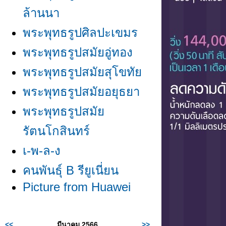
ล้านนา
พระพุทธรูปศิลปะเขมร
พระพุทธรูปสมัยอู่ทอง
พระพุทธรูปสมัยสุโขทั
พระพุทธรูปสมัยอยุธยา
พระพุทธรูปสมั
รัตนโกสินทร์
เ-พ-ล-ง
คนพันธุ์ B รียูเนี่ยน
Picture from Huawei
<<
มีนาคม 2566
>>