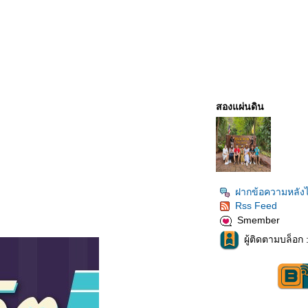
สองแผ่นดิน
ฝากข้อความหลังไ
Rss Feed
Smember
ผู้ติดตามบล็อก 