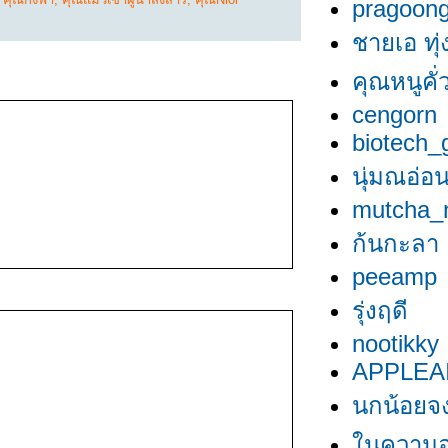
pragoon
ชายเอ ทุ่
คุณหนูคั่ว
cengorn
biotech_g
นุ่มณอ่อ
mutcha_
ก้นกะลา
peeamp
รุ่งฤดี
nootikky
APPLEA
นกน้อยจง
นความอ