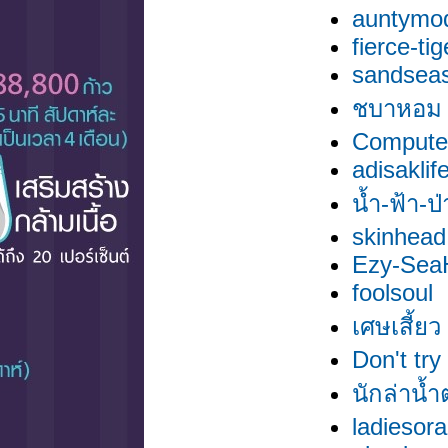
auntymo
fierce-tig
sandsea
ชบาหอม
Compute
adisaklif
น้ำ-ฟ้า-ป
skinhead
Ezy-SeaH
foolsoul
เศษเสี้ยว
Don't try
นักล่าน้
ladiesor