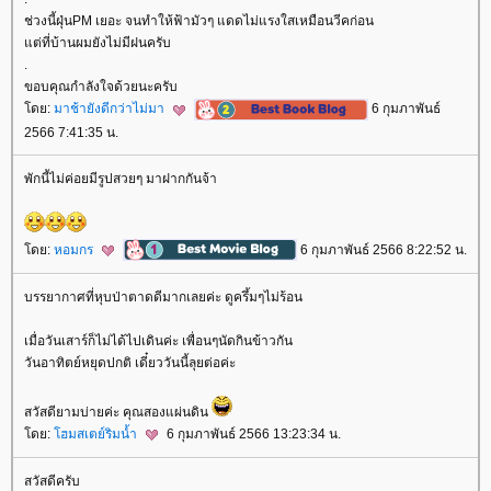
ช่วงนี้ฝุ่นPM เยอะ จนทำให้ฟ้ามัวๆ แดดไม่แรงใสเหมือนวีคก่อน
ต่ที่บ้านผมยังไม่มีฝนครับ
.
ขอบคุณกำลังใจด้วยนะครับ
ดย:
มาช้ายังดีกว่าไม่มา
6 กุมภาพันธ์
2566 7:41:35 น.
พักนี้ไม่ค่อยมีรูปสวยๆ มาฝากกันจ้า
ดย:
หอมกร
6 กุมภาพันธ์ 2566 8:22:52 น.
บรรยากาศที่หุบป่าตาดดีมากเลยค่ะ ดูครึ้มๆไม่ร้อน
เมื่อวันเสาร์ก็ไม่ได้ไปเดินค่ะ เพื่อนๆนัดกินข้าวกัน
วันอาทิตย์หยุดปกติ เดี๋ยววันนี้ลุยต่อค่ะ
สวัสดียามบ่ายค่ะ คุณสองแผ่นดิน
ดย:
ฮมสเตย์ริมน้ำ
6 กุมภาพันธ์ 2566 13:23:34 น.
สวัสดีครับ