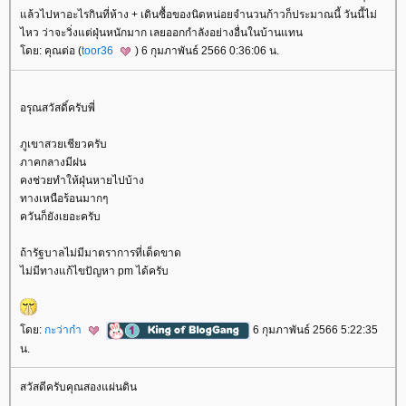
ล้วไปหาอะไรกินที่ห้าง + เดินซื้อของนิดหน่อยจำนวนก้าวก็ประมาณนี้ วันนี้ไม่
ไหว ว่าจะวิ่งแต่ฝุ่นหนักมาก เลยออกกำลังอย่างอื่นในบ้านแทน
ดย: คุณต่อ (
toor36
) 6 กุมภาพันธ์ 2566 0:36:06 น.
อรุณสวัสดิ์ครับพี่
ภูเขาสวยเชียวครับ
ภาคกลางมีฝน
คงช่วยทำให้ฝุ่นหายไปบ้าง
ทางเหนือร้อนมากๆ
ควันก็ยังเยอะครับ
ถ้ารัฐบาลไม่มีมาตราการที่เด็ดขาด
ไม่มีทางแก้ไขปัญหา pm ได้ครับ
ดย:
กะว่าก๋า
6 กุมภาพันธ์ 2566 5:22:35
น.
สวัสดีครับคุณสองแผ่นดิน
.