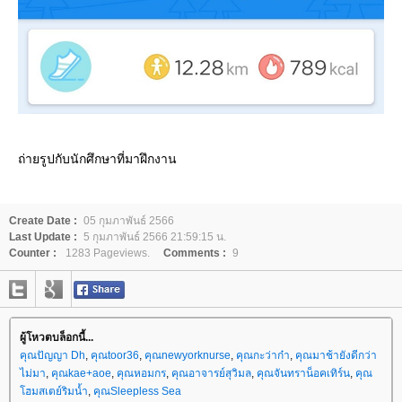
ถ่ายรูปกับนักศึกษาที่มาฝึกงาน
Create Date :
05 กุมภาพันธ์ 2566
Last Update :
5 กุมภาพันธ์ 2566 21:59:15 น.
Counter :
1283 Pageviews.
Comments :
9
ผู้โหวตบล็อกนี้...
คุณปัญญา Dh
,
คุณtoor36
,
คุณnewyorknurse
,
คุณกะว่าก๋า
,
คุณมาช้ายังดีกว่า
ไม่มา
,
คุณkae+aoe
,
คุณหอมกร
,
คุณอาจารย์สุวิมล
,
คุณจันทราน็อคเทิร์น
,
คุณ
ฮมสเตย์ริมน้ำ
,
คุณSleepless Sea