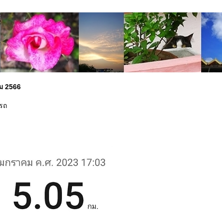
คม 2566
งรถ