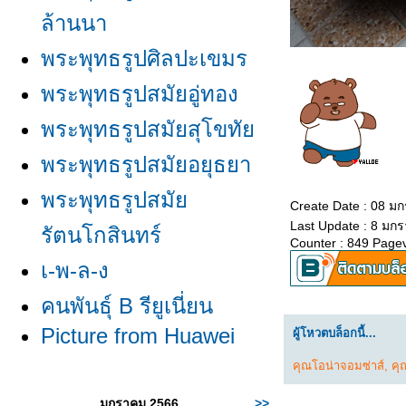
ล้านนา
พระพุทธรูปศิลปะเขมร
พระพุทธรูปสมัยอู่ทอง
พระพุทธรูปสมัยสุโขทั
พระพุทธรูปสมัยอยุธยา
พระพุทธรูปสมั
Create Date : 08 ม
Last Update : 8 มก
รัตนโกสินทร์
Counter : 849 Page
เ-พ-ล-ง
คนพันธุ์ B รียูเนี่ยน
Picture from Huawei
ผู้โหวตบล็อกนี้...
คุณโอน่าจอมซ่าส์
,
คุ
มกราคม 2566
>>