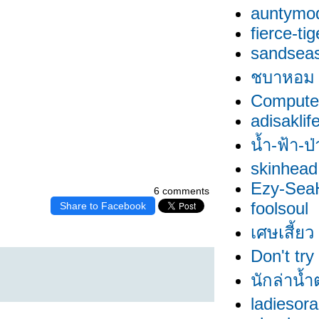
auntymo
fierce-tig
sandsea
ชบาหอม
Compute
adisaklif
น้ำ-ฟ้า-ป
skinhead
Ezy-SeaH
6 comments
foolsoul
Share to Facebook
เศษเสี้ยว
Don't try
นักล่าน้
ladiesor