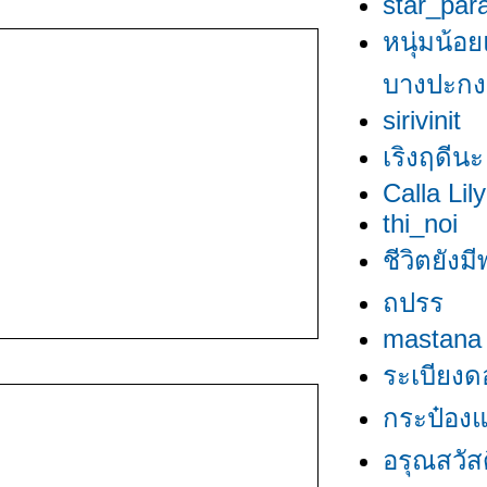
star_par
หนุ่มน้อย
บางปะกง
sirivinit
เริงฤดีนะ
Calla Lily
thi_noi
ชีวิตยังมี
ถปรร
mastana
ระเบียงด
กระป๋องแป
อรุณสวัสดิ