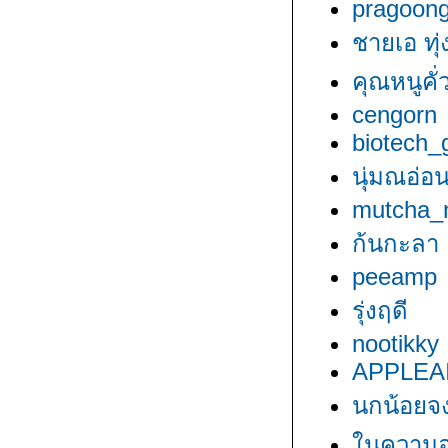
pragoon
ชายเอ ทุ่
คุณหนูคั่ว
cengorn
biotech_g
นุ่มณอ่อ
mutcha_
ก้นกะลา
peeamp
รุ่งฤดี
nootikky
APPLEA
นกน้อยจง
นความอ