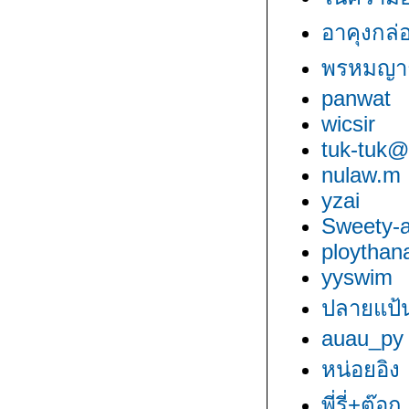
อาคุงกล่
พรหมญา
panwat
wicsir
tuk-tuk@
nulaw.m
yzai
Sweety-a
ploythan
yyswim
ปลายแป้น
auau_py
หน่อยอิง
พี่รี่+ต๊อก