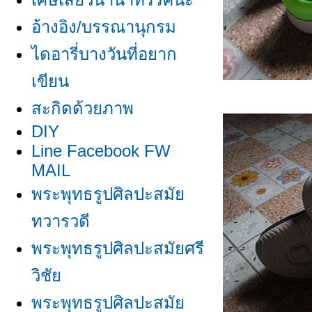
อ้างอิง/บรรณานุกรม
ไดอารี่บางวันที่อยาก
เขียน
สะกิดด้วยภาพ
DIY
Line Facebook FW
MAIL
พระพุทธรูปศิลปะสมั
ทวารวดี
พระพุทธรูปศิลปะสมัยศรี
วิชั
พระพุทธรูปศิลปะสมั