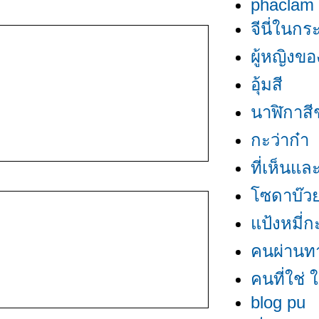
phaclam
จีนี่ในก
ผู้หญิงข
อุ้มสี
นาฬิกาสี
กะว่าก๋า
ที่เห็นแล
ซดาบ๊
ป้งหมี่กะ
คนผ่านท
คนที่ใช่ ใ
blog pu