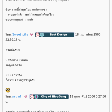
ข้อความนี้สะดุดใจมากค่ะคุณซา
การออกกำลังกายสม่ำเสมอสำคัญจริงๆ
ขอบคุณคุณซามากค่ะ
ดย:
Sweet_pills
18 กุมภาพันธ์ 2566
23:59:18 น.
สวัสดีครับพี่
มาทักทายยามดึก
รอดูบอลครับ
ม้แต่การวิ่ง
ก็ควรมีความรู้จริงๆครับ
ดย:
กะว่าก๋า
19 กุมภาพันธ์ 2566 0:27:56
น.