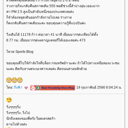
สวัสดีค่ะคุณเศษเสี้ยว การวิ่งถ้าหยุดไป 2-3 อาทิตย์
ร่างกายก็จะกลับคืนสภาพเดิม 555 พอดีช่วงนี้ลำปางฝุน เยอะมาก
ค่า PM 2.5 สูงเป็นลำดับหนึ่งของประเทศเลยค่ะ
ก็จำต้องหยุดเดินออกกำลังกายไปเลย ร่างกา
ก็คงกลับคืนสภาพเดิมนะคะ ขอบคุณความรู้ที่แบ่งปันค่ะ
วิ่งเดินได้ 11178 ก้าว ต่อเวลา 41 นาที เยี่ยมมากๆค่ะเทียบได้ตั้ง
8.77 กม. เยี่ยมมากๆค่ะผลาญแคลอรี่ได้เยอะเลยค่ะ 473
หวต Sports Blog
ขอบคุณที่ไปให้กำลังใจที่บล็อก กรมทรัพย์ฯ นะคะ ถ้าได้ไปทางเหนือลองแวะชม
นะคะ ติดกับลานพระนเรศวรเลยค่ะ ติดถนนสายหลักด้ว
ดย:
กิ่งฟ้า
19 กุมภาพันธ์ 2566 6:04:24 น.
วิ่งๆๆๆๆวิ่ง
วิ่งๆๆๆๆวิ่ง..วิ่งไป
นึกถึงเพลงของพี่หรั่ง ร็อคเครสตร้า
ตามไปด้วยค่ะ