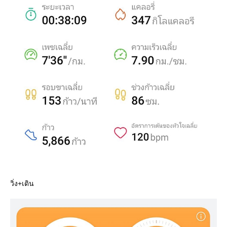
วิ่ง+เดิน