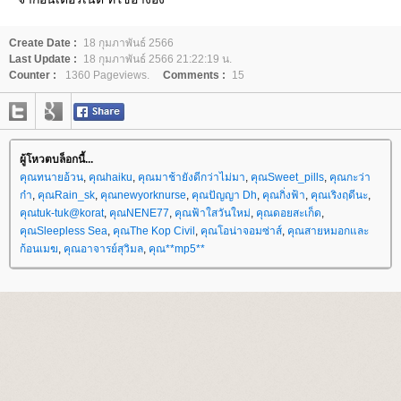
Create Date :
18 กุมภาพันธ์ 2566
Last Update :
18 กุมภาพันธ์ 2566 21:22:19 น.
Counter :
1360 Pageviews.
Comments :
15
ผู้โหวตบล็อกนี้...
คุณทนายอ้วน
,
คุณhaiku
,
คุณมาช้ายังดีกว่าไม่มา
,
คุณSweet_pills
,
คุณกะว่า
ก๋า
,
คุณRain_sk
,
คุณnewyorknurse
,
คุณปัญญา Dh
,
คุณกิ่งฟ้า
,
คุณเริงฤดีนะ
,
คุณtuk-tuk@korat
,
คุณNENE77
,
คุณฟ้าใสวันใหม่
,
คุณดอยสะเก็ด
,
คุณSleepless Sea
,
คุณThe Kop Civil
,
คุณโอน่าจอมซ่าส์
,
คุณสายหมอกและ
ก้อนเมฆ
,
คุณอาจารย์สุวิมล
,
คุณ**mp5**